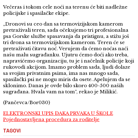
Večeras i tokom cele noći na terenu će biti nadležne
policijske i spasilačke ekipe.
„Dronovi su ceo dan sa termovizijskom kamerom
pretraživali teren, sada očekujemo tri profesionalna
psa Gorske službe spasavanja da pristignu, a stižu još
tri drona sa termovizijskom kamerom. Teren će se
pretraživati čitavu noć. Verujem da ćemo noćas naći
našu malu sugrađanku. Ujutru ćemo doći ako treba,
napravićemo organizaciju, tu je i načelnik policije koji
rukovodi akcijom. Imamo problem sada, ljudi dolaze
sa svojim privatnim psima, ima nas mnogo sada,
spasilački psi ne mogu miris da osete. Apelujem da se
sklonimo. Danas je ovde bilo skoro 400-500 naših
sugrađana. Hvala vam na tom“, rekao je Milikić.
(Pančevca/Bor030)
ELEKTRONSKI UPIS ĐAKA PRVAKA U ŠKOLE
Pojednostavljena procedura za roditelje
TAGOVI