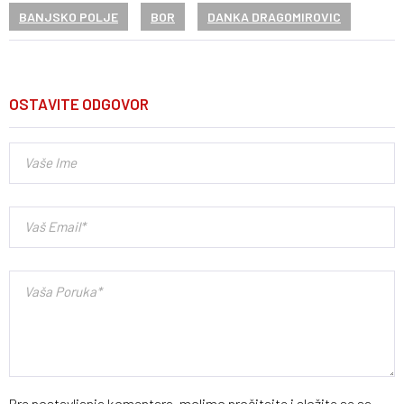
BANJSKO POLJE
BOR
DANKA DRAGOMIROVIC
OSTAVITE ODGOVOR
Pre postavljanja komentara, molimo pročitajte
i složite se sa