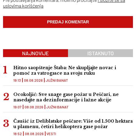
uslovima korišćenja
NAJNOVIJE
ISTAKNUTO
Hitno saopštenje Štaba: Ne skupljajte novac i
pomoć za vatrogasce na svoju ruku
19:13
08.08.2026
JUŽNI BANAT
Ocokoljić: Sve snage gase požar u Peščari, ne
nasedajte na dezinformacije i lažne akcije
19:07
08.08.2026
JUŽNI BANAT
Čaušić iz Deliblatske peščare: Više od 1.500 hektara
u plamenu, četiri helikoptera gase požar
18:52
08.08.2026
VESTI