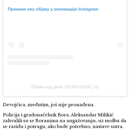
Прикажи ову објаву у апликацији Instagram
Објава коју дели 192.RS (@192_rs)
Devojčica, međutim, još nije pronađena.
Policija i gradonačelnik Bora, Aleksandar Milikić
zahvalili su se Boranima na angažovanju, uz molbu da
se raziđu i potragu, ako bude potrebno, nastave sutra.