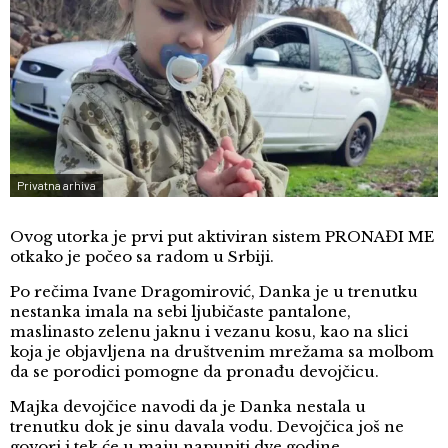
Privatna arhiva
Ovog utorka je prvi put aktiviran sistem PRONAĐI ME
otkako je počeo sa radom u Srbiji.
Po rečima Ivane Dragomirović, Danka je u trenutku
nestanka imala na sebi ljubičaste pantalone,
maslinasto zelenu jaknu i vezanu kosu, kao na slici
koja je objavljena na društvenim mrežama sa molbom
da se porodici pomogne da pronađu devojčicu.
Majka devojčice navodi da je Danka nestala u
trenutku dok je sinu davala vodu. Devojčica još ne
govori i tek će u maju napuniti dve godine.