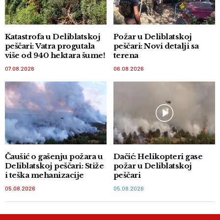
Katastrofa u Deliblatskoj
Požar u Deliblatskoj
peščari: Vatra progutala
peščari: Novi detalji sa
više od 940 hektara šume!
terena
07.08.2026
06.08.2026
Čaušić o gašenju požara u
Dačić: Helikopteri gase
Deliblatskoj peščari: Stiže
požar u Deliblatskoj
i teška mehanizacije
peščari
05.08.2026
05.08.2026