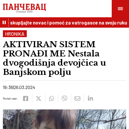
e skupljajte novac i pomoć za vatrogasce na svoju ruku
HRONIKA
AKTIVIRAN SISTEM
PRONAĐI ME Nestala
dvogodišnja devojčica u
Banjskom polju
19:36
26.03.2024
Podeli vest: