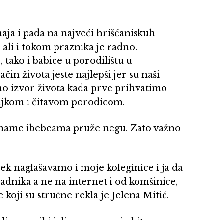
ja i pada na najveći hrišćaniskuh
 ali i tokom praznika je radno.
 tako i babice u porodilištu u
čin života jeste najlepši jer su naši
smo izvor života kada prve prihvatimo
majkom i čitavom porodicom.
e mame ibebeama pruže negu. Zato važno
vek naglašavamo i moje koleginice i ja da
adnika a ne na internet i od komšinice,
e koji su stručne rekla je Jelena Mitić.