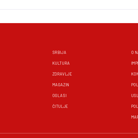
SRBIJA
O 
KULTURA
IM
ZDRAVLJE
KO
MAGAZIN
POL
OGLASI
US
ČITULJE
POL
MA