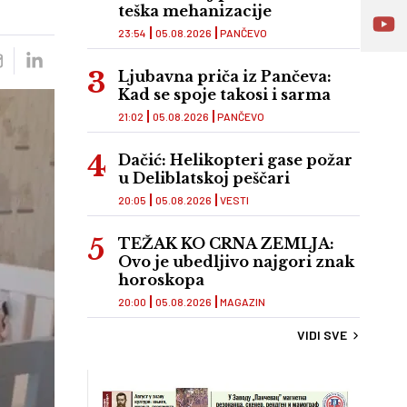
teška mehanizacije
23:54
05.08.2026
PANČEVO
Ljubavna priča iz Pančeva:
Kad se spoje takosi i sarma
21:02
05.08.2026
PANČEVO
Dačić: Helikopteri gase požar
u Deliblatskoj peščari
20:05
05.08.2026
VESTI
TEŽAK KO CRNA ZEMLJA:
Ovo je ubedljivo najgori znak
horoskopa
20:00
05.08.2026
MAGAZIN
VIDI SVE