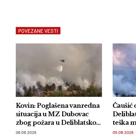
POVEZANE VESTI
Kovin: Poglašena vanredna
Čaušić 
situacija u MZ Dubovac
Deliblat
zbog požara u Deliblatskoj
teška m
peščari
06.08.2026
05.08.2026