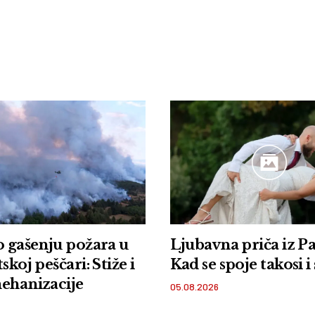
o gašenju požara u
Ljubavna priča iz P
skoj peščari: Stiže i
Kad se spoje takosi 
ehanizacije
05.08.2026