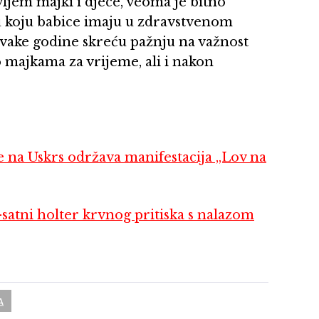
ljem majki i djece, veoma je bitno
u koju babice imaju u zdravstvenom
svake godine skreću pažnju na važnost
 majkama za vrijeme, ali i nakon
a Uskrs održava manifestacija „Lov na
ni holter krvnog pritiska s nalazom
A