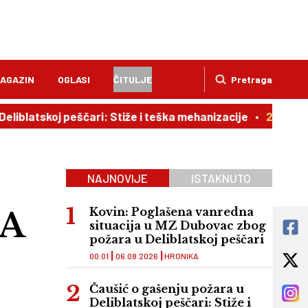
AGAZIN
OGLASI
ČITULJE
Pretraga
koj peščari: Stiže i teška mehanizacije
21:02
Ljubavna 
NAJNOVIJE
ISTAKNUTO
A
Kovin: Poglašena vanredna
situacija u MZ Dubovac zbog
požara u Deliblatskoj peščari
00:01
06.08.2026
HRONIKA
Čaušić o gašenju požara u
Deliblatskoj peščari: Stiže i