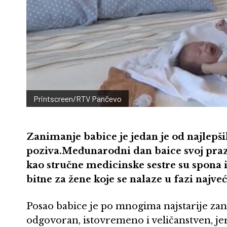
Printscreen/RTV Pančevo
Zanimanje babice je jedan je od najlepš
poziva.Međunarodni dan baice svoj praz
kao stručne medicinske sestre su spona 
bitne za žene koje se nalaze u fazi najveć
Posao babice je po mnogima najstarije zan
odgovoran, istovremeno i veličanstven, jer