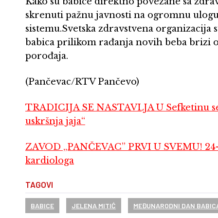
Kako su babice direktno povezane sa zdrav
skrenuti pažnu javnosti na ogromnu ulog
sistemu.Svetska zdravstvena organizacija 
babica prilikom rađanja novih beba brizi o
porođaja.
(Pančevac/RTV Pančevo)
TRADICIJA SE NASTAVLJA U Sefketinu se n
uskršnja jaja“
ZAVOD „PANČEVAC” PRVI U SVEMU! 24-sat
kardiologa
TAGOVI
BABICE
JELENA MITIĆ
MEĐUNARODNI DAN BABIC