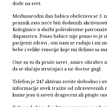
dođe na svet.
Međunarodni dan babica obeležava se 5. ma
praznik zato neće biti dodatnih akctivnosti
Koleginice u službi polivalentne patronaže,
dispanzeru .Posao babice nije posao to je na
pacijenti zdravi , oni nam se raduju i mi 
bebe i velike emocije koje mi delimo sa 
One su tu da pruže savet , smire ohrabr
da se slučaju stručnjaci a ne doctor gugl.
Telefon je 247 aktivan zovite slobodno i u
informacije uvek tražite od zdravstvenih r
kume jesu ti saveti dragoceni ali pitajte on