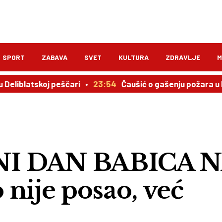
SPORT
ZABAVA
SVET
KULTURA
ZDRAVLJE
M
tskoj peščari
23:54
Čaušić o gašenju požara u Deliblats
 DAN BABICA N
nije posao, već