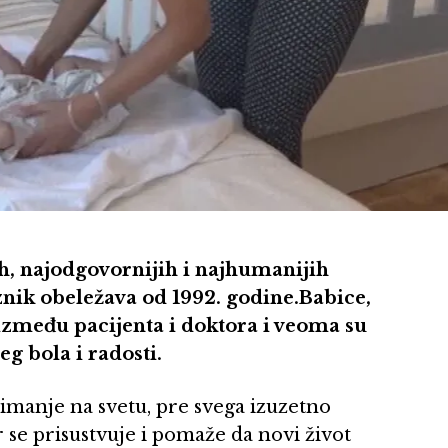
ih, najodgovornijih i najhumanijih
nik obeležava od 1992. godine.Babice,
između pacijenta i doktora i veoma su
eg bola i radosti.
imanje na svetu, pre svega izuzetno
 se prisustvuje i pomaže da novi život