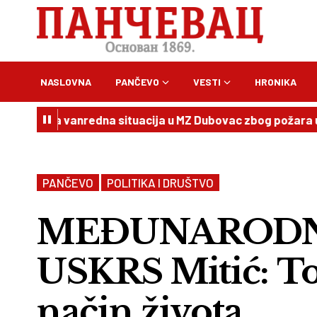
NASLOVNA
PANČEVO
VESTI
HRONIKA
na vanredna situacija u MZ Dubovac zbog požara u Delibla
PANČEVO
POLITIKA I DRUŠTVO
MEĐUNARODNI
USKRS Mitić: To 
način života