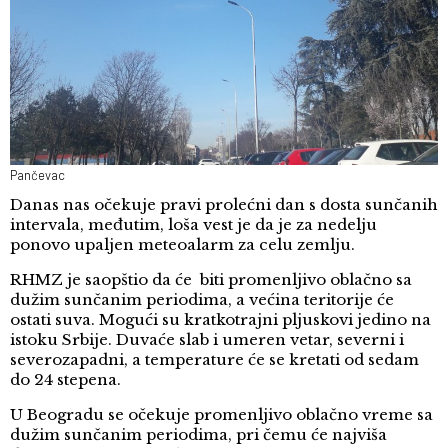
Pančevac
Danas nas očekuje pravi prolećni dan s dosta sunčanih
intervala, međutim, loša vest je da je za nedelju
ponovo upaljen meteoalarm za celu zemlju.
RHMZ je saopštio da će biti promenljivo oblačno sa
dužim sunčanim periodima, a većina teritorije će
ostati suva. Mogući su kratkotrajni pljuskovi jedino na
istoku Srbije. Duvaće slab i umeren vetar, severni i
severozapadni, a temperature će se kretati od sedam
do 24 stepena.
U Beogradu se očekuje promenljivo oblačno vreme sa
dužim sunčanim periodima, pri čemu će najviša