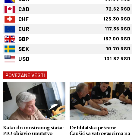
CAD
72.62 RSD
CHF
125.30 RSD
EUR
117.36 RSD
GBP
137.00 RSD
SEK
10.70 RSD
USD
101.82 RSD
POVEZANE VESTI
Kako do inostranog staža:
Deliblatska peščara:
PIO objavio uputstvo
Čaušić sa vatrogascima na