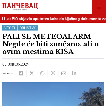
aža: PIO objavio uputstvo kako do ključnog dokumenta za p
VESTI
DRUŠTVO
PALI SE METEOALARM
Negde će biti sunčano, ali u
ovim mestima KIŠA
08:00
11.05.2024
Podeli vest: