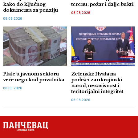
kako do ključnog
terenu, požar i dalje bukti
dokumenta za penziju
08.08.2026
08.08.2026
Plate u javnom sektoru
Zelenski: Hvala na
veće nego kod privatnika
podršci za ukrajinski
narod, nezavisnost i
08.08.2026
teritorijalni integritet
08.08.2026