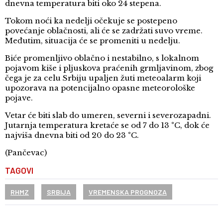
dnevna temperatura biti oko 24 stepena.
Tokom noći ka nedelji očekuje se postepeno
povećanje oblačnosti, ali će se zadržati suvo vreme.
Međutim, situacija će se promeniti u nedelju.
Biće promenljivo oblačno i nestabilno, s lokalnom
pojavom kiše i pljuskova praćenih grmljavinom, zbog
čega je za celu Srbiju upaljen žuti meteoalarm koji
upozorava na potencijalno opasne meteorološke
pojave.
Vetar će biti slab do umeren, severni i severozapadni.
Jutarnja temperatura kretaće se od 7 do 13 °C, dok će
najviša dnevna biti od 20 do 23 °C.
(Pančevac)
TAGOVI
RHMZ
SRBIJA
VREMENSKA PROGNOZA