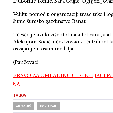
Ljubomir Tomić, Sara Gagić, Ognjen Jovano
Veliku pomoć u organizaciji trase trke i lo
šume,šumsko gazdinstvo Banat.
Učešće je uzelo više stotina atletičara , a
Aleksijom Kocić, učestvovao sa četrdeset 
osvajanjem osam medalja.
(Pančevac)
BRAVO ZA OMLADINU U DEBELJAČI Po mal
sjaj
TAGOVI
AK TAMIŠ
FOX TRAIL