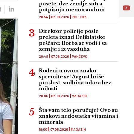
posete, dve zemlje sutra
potpisuju memorandum
20:54
07.08.2026
POLITIKA
Direktor policije posle
preleta iznad Deliblatske
peščare: Borba se vodi i sa
zemlje i iz vazduha
20:49
07.08.2026
PANČEVO
Rođeni u ovom znaku,
spremite se! Avgust briše
prošlost, sudbina udara bez
milosti
20:06
07.08.2026
MAGAZIN
Šta vam telo poručuje? Ovo su
znakovi nedostatka vitamina i
minerala
19:00
07.08.2026
MAGAZIN