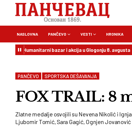
NASLOVNA
PANČEVO
VESTI
HRONIKA
: Humanitarni bazar i akcija u Glogonju 8. avgusta
20:54
PANČEVO
SPORTSKA DEŠAVANJA
FOX TRAIL: 8 m
Zlatne medalje osvojili su Nevena Nikolić i Ignj
Ljubomir Tomić, Sara Gagić, Ognjen Jovanović i