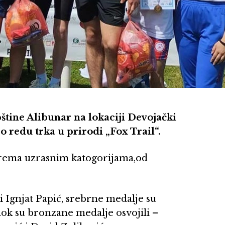
štine Alibunar na lokaciji Devojački
o redu trka u prirodi „Fox Trail“.
rema uzrasnim katogorijama,od
i Ignjat Papić, srebrne medalje su
 dok su bronzane medalje osvojili –