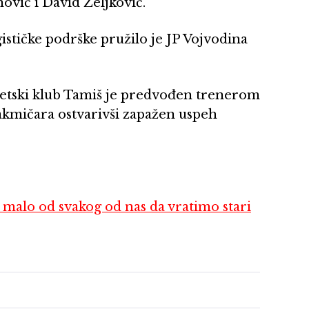
vić i David Zeljković.
gističke podrške pružilo je JP Vojvodina
 atletski klub Tamiš je predvođen trenerom
takmičara ostvarivši zapažen uspeh
o od svakog od nas da vratimo stari