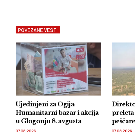
POVEZANE VESTI
Ujedinjeni za Ogija:
Direkto
Humanitarni bazar i akcija
preleta
u Glogonju 8. avgusta
peščare:
zemlje 
07.08.2026
07.08.2026