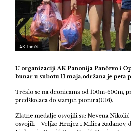
AK Tamiš
U organizaciji AK Panonija Pančevo i Op
bunar u subotu 11 maja,održana je peta p
Trčalo se na deonicama od 100m-600m, p
predškolaca do starijih pionira(U16).
Zlatne medalje osvojili su: Nevena Nikolić 
osvojili – Veljko Hrnjez i Milica Radanov,