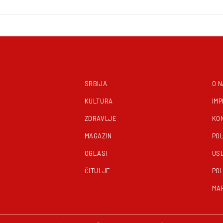
SRBIJA
O 
KULTURA
IM
ZDRAVLJE
KO
MAGAZIN
POL
OGLASI
US
ČITULJE
POL
MA