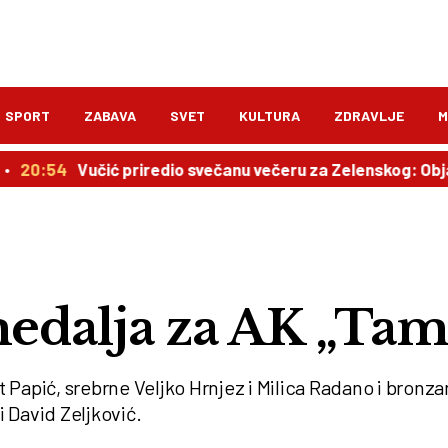
SPORT
ZABAVA
SVET
KULTURA
ZDRAVLJE
M
Vučić priredio svečanu večeru za Zelenskog: Objavljen p
edalja za AK „Tam
at Papić, srebrne Veljko Hrnjez i Milica Radano i bronz
 David Zeljković.