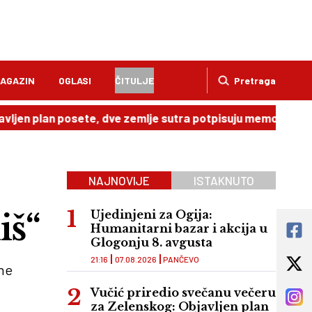
AGAZIN
OGLASI
ČITULJE
Pretraga
lan posete, dve zemlje sutra potpisuju memorandum
20:4
NAJNOVIJE
ISTAKNUTO
iš“
Ujedinjeni za Ogija:
Humanitarni bazar i akcija u
Glogonju 8. avgusta
21:16
07.08.2026
PANČEVO
ane
Vučić priredio svečanu večeru
za Zelenskog: Objavljen plan