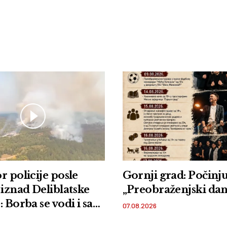
r policije posle
Gornji grad: Počinju
 iznad Deliblatske
„Preobraženjski dan
 Borba se vodi i sa
07.08.2026
i iz vazduha