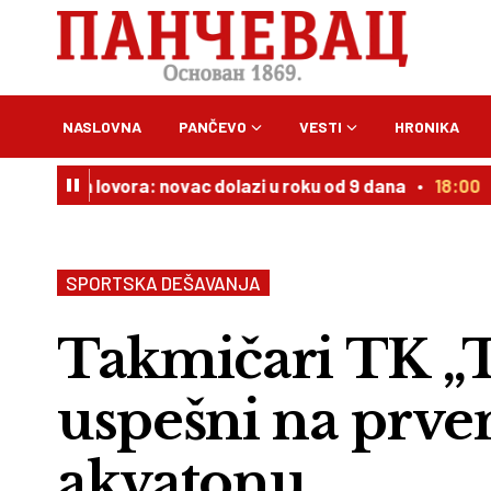
NASLOVNA
PANČEVO
VESTI
HRONIKA
 listom lovora: novac dolazi u roku od 9 dana
18:00
Polo
SPORTSKA DEŠAVANJA
Takmičari TK „
uspešni na prven
akvatonu