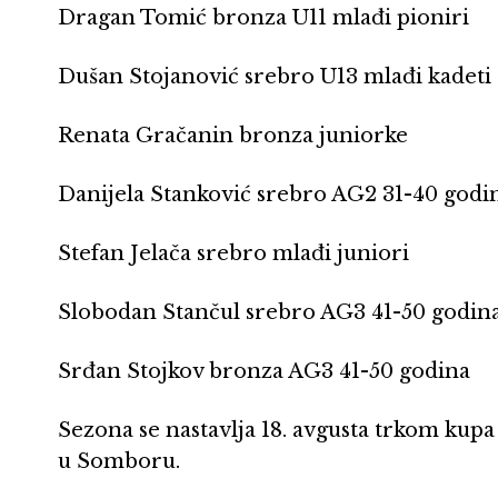
Dragan Tomić bronza U11 mlađi pioniri
Dušan Stojanović srebro U13 mlađi kadeti
Renata Gračanin bronza juniorke
Danijela Stanković srebro AG2 31-40 godi
Stefan Jelača srebro mlađi juniori
Slobodan Stančul srebro AG3 41-50 godin
Srđan Stojkov bronza AG3 41-50 godina
Sezona se nastavlja 18. avgusta trkom kupa 
u Somboru.