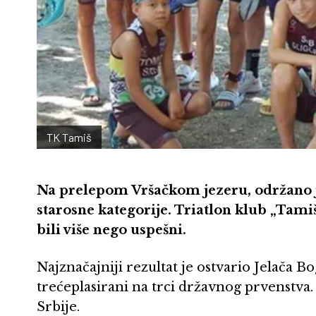
TK Tamiš
Na prelepom Vršačkom jezeru, održano je
starosne kategorije. Triatlon klub „Tamiš
bili više nego uspešni.
Najznačajniji rezultat je ostvario Jelača Bo
trećeplasirani na trci državnog prvenstva.
Srbije.