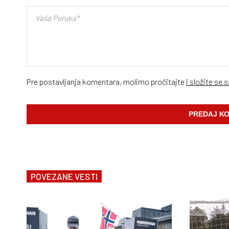
Pre postavljanja komentara, molimo pročitajte
i složite se 
POVEZANE VESTI