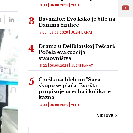
18:00
06.08.2026
VESTI
Bavanište: Evo kako je bilo na
Danima ćirilice
17:00
06.08.2026
JUŽNI BANAT
Drama u Deliblatskoj Peščari:
Počela evakuacija
stanovništva
16:22
06.08.2026
JUŽNI BANAT
Greška sa hlebom "Sava"
skupo se plaća: Evo šta
propisuje uredba i kolika je
kazna
16:00
06.08.2026
VESTI
VIDI SVE