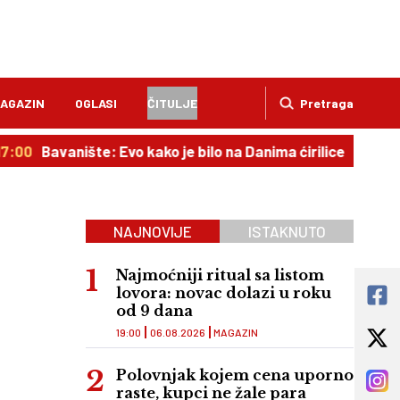
AGAZIN
OGLASI
ČITULJE
Pretraga
Bavanište: Evo kako je bilo na Danima ćirilice
16:22
Dr
NAJNOVIJE
ISTAKNUTO
Najmoćniji ritual sa listom
lovora: novac dolazi u roku
od 9 dana
19:00
06.08.2026
MAGAZIN
Polovnjak kojem cena uporno
raste, kupci ne žale para