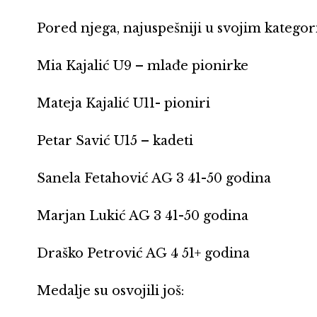
Pored njega, najuspešniji u svojim kategorij
Mia Kajalić U9 – mlađe pionirke
Mateja Kajalić U11- pioniri
Petar Savić U15 – kadeti
Sanela Fetahović AG 3 41-50 godina
Marjan Lukić AG 3 41-50 godina
Draško Petrović AG 4 51+ godina
Medalje su osvojili još: