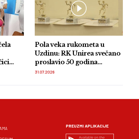
čela
Pola veka rukometa u
Uzdinu: RK Unirea svečano
ici
proslavio 50 godina
postojanja
31.07.2026
PREUZMI APLIKACIJE
NAMA