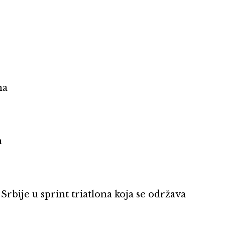
na
a
Srbije u sprint triatlona koja se održava