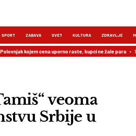
SPORT
ZABAVA
SVET
KULTURA
ZDRAVLJE
M
vnjak kojem cena uporno raste, kupci ne žale para
17:00
Tamiš“ veoma
stvu Srbije u