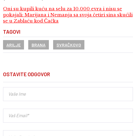
Oni su kupili kuću na selu za 10.000 evra i nisu se
pokajali: Marijana i Nemanja sa svoja četiri sina skućili
se u Zablaću kod Čačka
TAGOVI
ARILJE
BRANA
SVRAČKOVO
OSTAVITE ODGOVOR