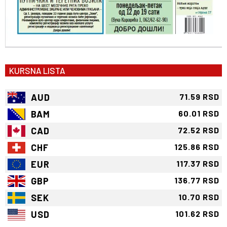
KURSNA LISTA
AUD
71.59 RSD
BAM
60.01 RSD
CAD
72.52 RSD
CHF
125.86 RSD
EUR
117.37 RSD
GBP
136.77 RSD
SEK
10.70 RSD
USD
101.62 RSD