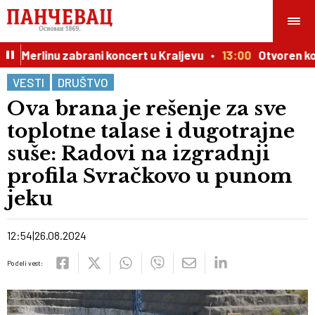
Merlinu zabrani koncert u Kraljevu
13:00
Otvoren konkur
VESTI
DRUŠTVO
Ova brana je rešenje za sve
toplotne talase i dugotrajne
suše: Radovi na izgradnji
profila Svračkovo u punom
jeku
12:54
26.08.2024
Podeli vest: