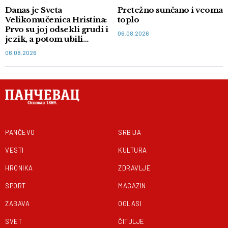
Danas je Sveta
Pretežno sunčano i veoma
Velikomučenica Hristina:
toplo
Prvo su joj odsekli grudi i
06.08.2026
jezik, a potom ubili
mačem
06.08.2026
PANČEVO
SRBIJA
VESTI
KULTURA
HRONIKA
ZDRAVLJE
SPORT
MAGAZIN
ZABAVA
OGLASI
SVET
ČITULJE