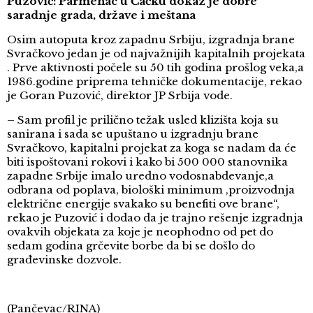
Puzović: Parmenac u Čačku dokaz je dobre
saradnje grada, države i meštana
Osim autoputa kroz zapadnu Srbiju, izgradnja brane
Svračkovo jedan je od najvažnijih kapitalnih projekata
. Prve aktivnosti počele su 50 tih godina prošlog veka,a
1986.godine priprema tehničke dokumentacije, rekao
je Goran Puzović, direktor JP Srbija vode.
– Sam profil je prilično težak usled klizišta koja su
sanirana i sada se upuštano u izgradnju brane
Svračkovo, kapitalni projekat za koga se nadam da će
biti ispoštovani rokovi i kako bi 500 000 stanovnika
zapadne Srbije imalo uredno vodosnabdevanje,a
odbrana od poplava, biološki minimum ,proizvodnja
električne energije svakako su benefiti ove brane“,
rekao je Puzović i dodao da je trajno rešenje izgradnja
ovakvih objekata za koje je neophodno od pet do
sedam godina grčevite borbe da bi se došlo do
građevinske dozvole.
(Pančevac/RINA)