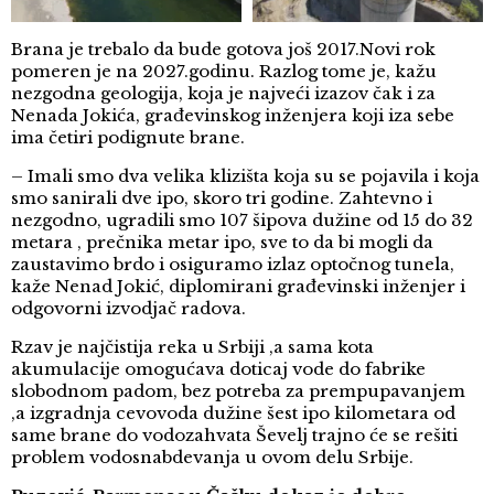
Brana je trebalo da bude gotova još 2017.Novi rok
pomeren je na 2027.godinu. Razlog tome je, kažu
nezgodna geologija, koja je najveći izazov čak i za
Nenada Jokića, građevinskog inženjera koji iza sebe
ima četiri podignute brane.
– Imali smo dva velika klizišta koja su se pojavila i koja
smo sanirali dve ipo, skoro tri godine. Zahtevno i
nezgodno, ugradili smo 107 šipova dužine od 15 do 32
metara , prečnika metar ipo, sve to da bi mogli da
zaustavimo brdo i osiguramo izlaz optočnog tunela,
kaže Nenad Jokić, diplomirani građevinski inženjer i
odgovorni izvodjač radova.
Rzav je najčistija reka u Srbiji ,a sama kota
akumulacije omogućava doticaj vode do fabrike
slobodnom padom, bez potreba za prempupavanjem
,a izgradnja cevovoda dužine šest ipo kilometara od
same brane do vodozahvata Ševelj trajno će se rešiti
problem vodosnabdevanja u ovom delu Srbije.