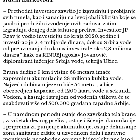
sistem dalekovoda.
– Prethodni investitor završio je izgradnju i probijanje
svih tunela, kao i sanaciju na levoj obali klizišta koje se
javilo i produžilo izvođenje ovih radova, zatim
izgradnju donjeg dela šahtnog preliva. Investitor JP
Rzav je vodio investiciju do kraja 2020.godine i
investirao je 2, 4 milijarde dinara, dok su Srbija vode
od preuzimanja do danas investirale oko 2,8 miliona
dinara,“ kaže za RINUBJugoslav Jovanović,
diplomirani inženjer Srbija vode, sekcija Užice.
Brana dužine 9 km i visine 68 metara imaće
zapreminu akumulacije 28 miliona kubika vode.
Najveća dubina u jezeru biće 54 metra , a biće
obezbedjien kapacitet od 1200 litara vode u sekundi.
Vodom, a kasnije i strujom od vodenih viškova će se
snabdevati više od 500.000 građana zapadne Srbije.
– U narednom periodu ostaje deo završetka tela brane
, završetak desnog preliva, ostaje čišćenje akumulacije
i priprema za punjenje akumulacije, ostaje definisanje
zona sanitarne zaštite u uzvodnom delu i naravno
montiranje neophodne opreme hidroelektrane kao i