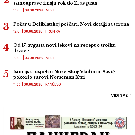
samouprave imaju rok do 11. avgusta
13:00
06.08.2026
VESTI
Požar u Deliblatskoj peščari: Novi detalji sa terena
12:01
06.08.2026
HRONIKA
Od 17. avgusta novi lekovi na recept o trošku
države
12:00
06.08.2026
VESTI
Istorijski uspeh u Norveškoj: Vladimir Savić
pokorio surovi Norseman Xtri
11:30
06.08.2026
PANČEVO
VIDI SVE