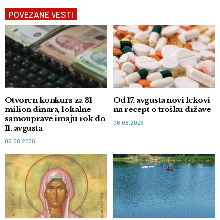
POVEZANE VESTI
Otvoren konkurs za 31
Od 17. avgusta novi lekovi
milion dinara, lokalne
na recept o trošku države
samouprave imaju rok do
06.08.2026
11. avgusta
06.08.2026