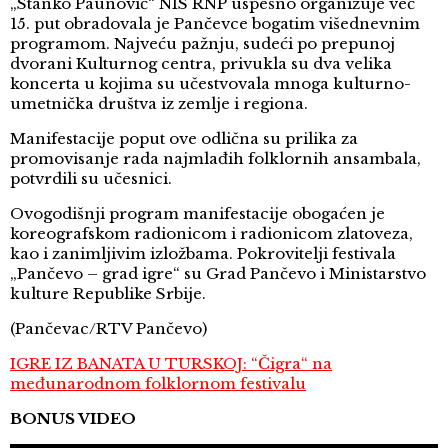
„Stanko Paunović“ NIS RNP uspešno organizuje već
15. put obradovala je Pančevce bogatim višednevnim
programom. Najveću pažnju, sudeći po prepunoj
dvorani Kulturnog centra, privukla su dva velika
koncerta u kojima su učestvovala mnoga kulturno-
umetnička društva iz zemlje i regiona.
Manifestacije poput ove odlična su prilika za
promovisanje rada najmlađih folklornih ansambala,
potvrdili su učesnici.
Ovogodišnji program manifestacije obogaćen je
koreografskom radionicom i radionicom zlatoveza,
kao i zanimljivim izložbama. Pokrovitelji festivala
„Pančevo – grad igre“ su Grad Pančevo i Ministarstvo
kulture Republike Srbije.
(Pančevac/RTV Pančevo)
IGRE IZ BANATA U TURSKOJ: “Čigra“ na
međunarodnom folklornom festivalu
BONUS VIDEO