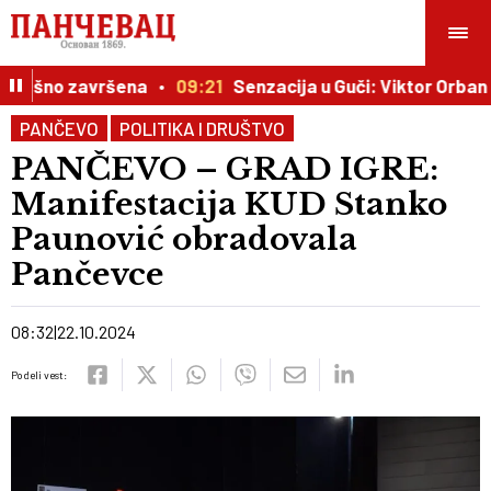
spešno završena
09:21
Senzacija u Guči: Viktor Orban b
PANČEVO
POLITIKA I DRUŠTVO
PANČEVO – GRAD IGRE:
Manifestacija KUD Stanko
Paunović obradovala
Pančevce
08:32
22.10.2024
Podeli vest: