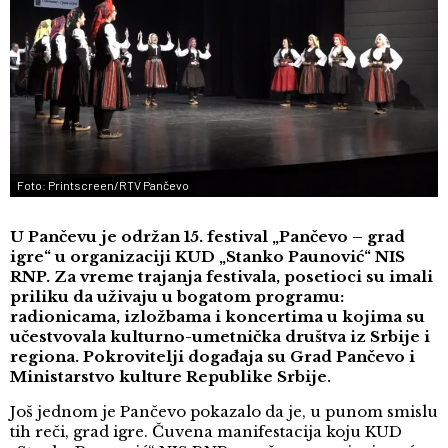
Foto: Printscreen/RTV Pančevo
U Pančevu je održan 15. festival „Pančevo – grad
igre“ u organizaciji KUD „Stanko Paunović“ NIS
RNP. Za vreme trajanja festivala, posetioci su imali
priliku da uživaju u bogatom programu:
radionicama, izložbama i koncertima u kojima su
učestvovala kulturno-umetnička društva iz Srbije i
regiona. Pokrovitelji događaja su Grad Pančevo i
Ministarstvo kulture Republike Srbije.
Još jednom je Pančevo pokazalo da je, u punom smislu
tih reči, grad igre. Čuvena manifestacija koju KUD