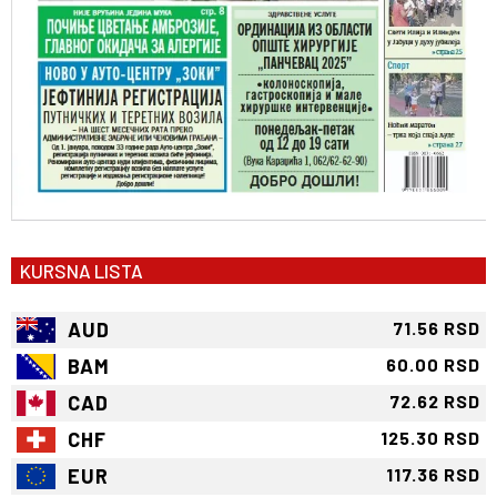
KURSNA LISTA
AUD
71.56 RSD
BAM
60.00 RSD
CAD
72.62 RSD
CHF
125.30 RSD
EUR
117.36 RSD