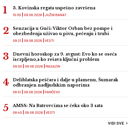
3. Kovinska regata uspešno završena
10:00
09.08.2026
JUŽNI BANAT
Senzacija u Guči: Viktor Orban bez pompe i
obezbeđenja uživao u pivu, pečenju i trubi
09:21
09.08.2026
VESTI
Dnevni horoskop za 9. avgust: Evo ko se oseća
iscrpljeno,a ko rešava ključni problem
09:00
09.08.2026
MAGAZIN
Deliblatska peščara i dalje u plamenu, Šumarak
odbranjen nadljudskim naporima
08:51
09.08.2026
PANČEVO
AMSS: Na Batrovcima se čeka oko 3 sata
08:40
09.08.2026
VESTI
VIDI SVE