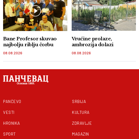
Bane Profesor skuvao
Vrućine prolaze,
najbolju riblju čorbu
ambrozija dolazi
08.08.2026
08.08.2026
PANČEVO
SRBIJA
VESTI
KULTURA
HRONIKA
ZDRAVLJE
SPORT
MAGAZIN