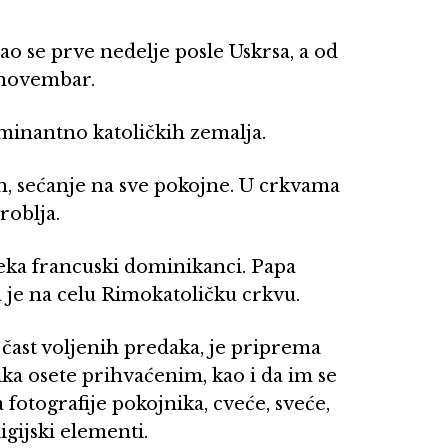
o se prve nedelje posle Uskrsa, a od
 novembar.
ominantno katoličkih zemalja.
n, sećanje na sve pokojne. U crkvama
roblja.
 veka francuski dominikanci. Papa
a je na celu Rimokatoličku crkvu.
 čast voljenih predaka, je priprema
ka osete prihvaćenim, kao i da im se
 fotografije pokojnika, cveće, sveće,
gijski elementi.