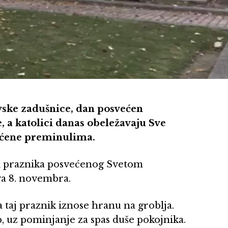
vske zadušnice, dan posvećen
, a katolici danas obeležavaju Sve
ećene preminulima.
či praznika posvećenog Svetom
va 8. novembra.
taj praznik iznose hranu na groblja.
b, uz pominjanje za spas duše pokojnika.