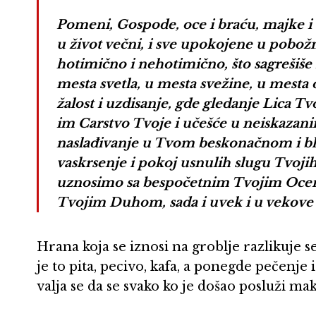
Pomeni, Gospode, oce i braću, majke i 
u život večni, i sve upokojene u pobožno
hotimično i nehotimično, što sagrešiše re
mesta svetla, u mesta svežine, u mest
žalost i uzdisanje, gde gledanje Lica Tv
im Carstvo Tvoje i učešće u neiskazan
naslađivanje u Tvom beskonačnom i blaž
vaskrsenje i pokoj usnulih slugu Tvojih,
uznosimo sa bespočetnim Tvojim Ocem 
Tvojim Duhom, sada i uvek i u vekove
Hrana koja se iznosi na groblje razlikuje 
je to pita, pecivo, kafa, a ponegde pečenje 
valja se da se svako ko je došao posluži m