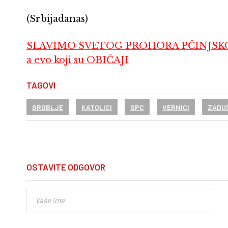
(Srbijadanas)
SLAVIMO SVETOG PROHORA PČINJSKOG O 
a evo koji su OBIČAJI
TAGOVI
GROBLJE
KATOLICI
SPC
VERNICI
ZADU
OSTAVITE ODGOVOR