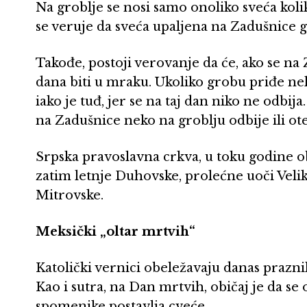
Na groblje se nosi samo onoliko sveća koli
se veruje da sveća upaljena na Zadušnice g
Takođe, postoji verovanje da će, ako se na
dana biti u mraku. Ukoliko grobu priđe ne
iako je tuđ, jer se na taj dan niko ne odbija
na Zadušnice neko na groblju odbije ili ot
Srpska pravoslavna crkva, u toku godine ob
zatim letnje Duhovske, prolećne uoči Veliko
Mitrovske.
Meksički „oltar mrtvih“
Katolički vernici obeležavaju danas prazni
Kao i sutra, na Dan mrtvih, običaj je da se 
spomenike postavlja cveće.