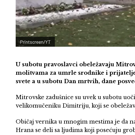
Printscreen/YT
U subotu pravoslavci obeležavaju Mitro
molitvama za umrle srodnike i prijatelje
svete a u subotu Dan mrtvih, dane posv
Mitrovske zadušnice su uvek u subotu uo
velikomučeniku Dimitriju, koji se obeleža
Običaj vernika u mnogim mestima je da na 
Hrana se deli sa ljudima koji posećuju gro