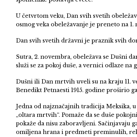
U četvrtom veku, Dan svih svetih obeležava
osmog veka obeležavanje je preneto na 1.
Dan svih svetih državni je praznik svih d
Sutra, 2. novembra, obeležava se Dušni da
služi se za pokoj duše, a vernici odlaze na g
Dušni ili Dan mrtvih uveli su na kraju 11.
Benedikt Petnaesti 1915. godine proširio g
Jedna od najznačajnih tradicija Meksika, u
„oltara mrtvih“. Pomaže da se duše pokojni
pokaže da nisu zaboravljeni. Sačinjavaju ga
omiljena hrana i predmeti preminulih, reli