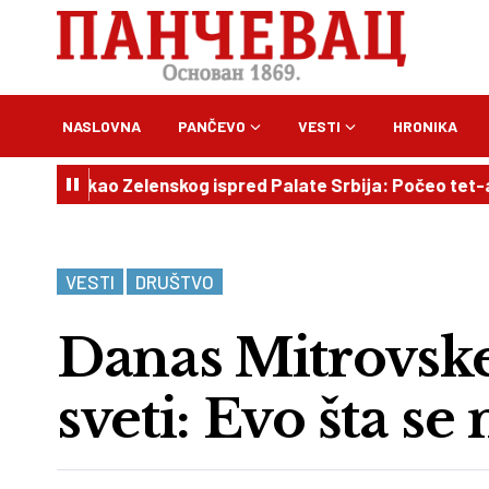
NASLOVNA
PANČEVO
VESTI
HRONIKA
kao Zelenskog ispred Palate Srbija: Počeo tet-a-tet sast
VESTI
DRUŠTVO
Danas Mitrovske
sveti: Evo šta se