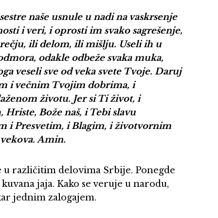
sestre naše usnule u nadi na vaskrsenje
sti i veri, i oprosti im svako sagrešenje,
čju, ili delom, ili mišlju. Useli ih u
a odmora, odakle odbeže svaka muka,
oga veseli sve od veka svete Tvoje. Daruj
im i večnim Tvojim dobrima, i
enom životu. Jer si Ti život, i
 Hriste, Bože naš, i Tebi slavu
i Presvetim, i Blagim, i životvornim
 vekova. Amin.
se u različitim delovima Srbije. Ponegde
i kuvana jaja. Kako se veruje u narodu,
akar jednim zalogajem.