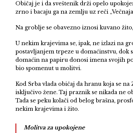
Običaj je i da sveštenik drži opelo upokoj
zrno i bacaju ga na zemlju uz reči „Večnaja
Na groblje se obavezno iznosi kuvano žito,
U nekim krajevima se, ipak, ne izlazi na g
postavljanjem trpeze u domaćinstvu, dok s
domaćin na papiru donosi imena svojih pok
bio spomenut u molitvi.
Kod Srba vlada običaj da hranu koja se na
isključivo žene. Taj praznik se nikada ne 
Tada se peku kolači od belog brašna, prosfor
nekim krajevima i žito.
Molitva za upokojene