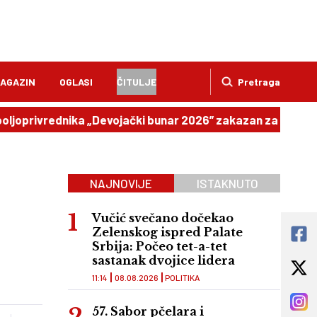
AGAZIN
OGLASI
ČITULJE
Pretraga
vrednika „Devojački bunar 2026” zakazan za 12. septembar
NAJNOVIJE
ISTAKNUTO
Vučić svečano dočekao
Zelenskog ispred Palate
Srbija: Počeo tet-a-tet
sastanak dvojice lidera
11:14
08.08.2026
POLITIKA
57. Sabor pčelara i