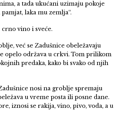
enima, a tada ukućani uzimaju pokoje
 pamjat, laka mu zemlja“.
 crno vino i sveće.
roblje, već se Zadušnice obeležavaju
e opelo održava u crkvi. Tom prilikom
ojnih predaka, kako bi svako od njih
 Zadušnice nosi na groblje spremaju
obeležava u vreme posta ili posne dane.
e, iznosi se rakija, vino, pivo, voda, a u