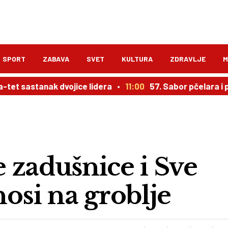
SPORT
ZABAVA
SVET
KULTURA
ZDRAVLJE
M
anak dvojice lidera
11:00
57. Sabor pčelara i poljopri
 zadušnice i Sve
 nosi na groblje