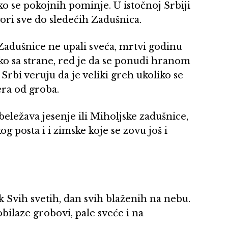
ko se pokojnih pominje. U istočnoj Srbiji
ori sve do sledećih Zadušnica.
 Zadušnice ne upali sveća, mrtvi godinu
ko sa strane, red je da se ponudi hranom
. Srbi veruju da je veliki greh ukoliko se
era od groba.
eležava jesenje ili Miholjske zadušnice,
g posta i i zimske koje se zovu još i
k Svih svetih, dan svih blaženih na nebu.
obilaze grobovi, pale sveće i na