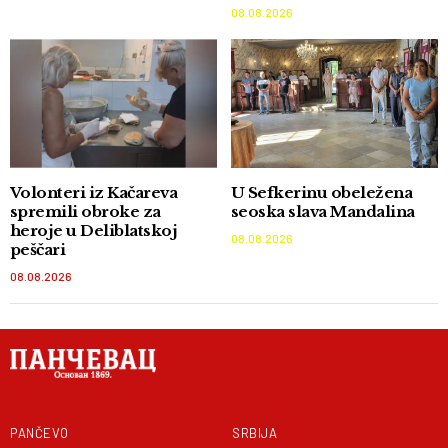
08.08.2026
Volonteri iz Kačareva
U Sefkerinu obeležena
spremili obroke za
seoska slava Mandalina
heroje u Deliblatskoj
08.08.2026
peščari
08.08.2026
PANČEVO
SRBIJA