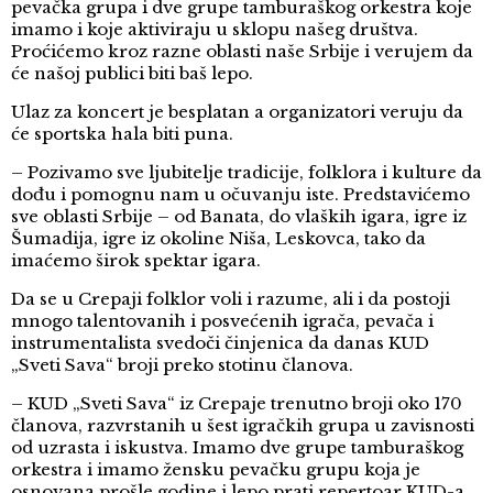
pevačka grupa i dve grupe tamburaškog orkestra koje
imamo i koje aktiviraju u sklopu našeg društva.
Proćićemo kroz razne oblasti naše Srbije i verujem da
će našoj publici biti baš lepo.
Ulaz za koncert je besplatan a organizatori veruju da
će sportska hala biti puna.
– Pozivamo sve ljubitelje tradicije, folklora i kulture da
dođu i pomognu nam u očuvanju iste. Predstavićemo
sve oblasti Srbije – od Banata, do vlaških igara, igre iz
Šumadija, igre iz okoline Niša, Leskovca, tako da
imaćemo širok spektar igara.
Da se u Crepaji folklor voli i razume, ali i da postoji
mnogo talentovanih i posvećenih igrača, pevača i
instrumentalista svedoči činjenica da danas KUD
„Sveti Sava“ broji preko stotinu članova.
– KUD „Sveti Sava“ iz Crepaje trenutno broji oko 170
članova, razvrstanih u šest igračkih grupa u zavisnosti
od uzrasta i iskustva. Imamo dve grupe tamburaškog
orkestra i imamo žensku pevačku grupu koja je
osnovana prošle godine i lepo prati repertoar KUD-a.