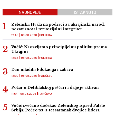
NAJNOVIJE
ISTAKNUTO
Zelenski: Hvala na podršci za ukrajinski narod,
nezavisnost i teritorijalni integritet
12:45
08.08.2026
POLITIKA
Vučić: Nastavljamo principijelnu politiku prema
Ukrajini
12:38
08.08.2026
POLITIKA
Dan mladih: Edukacija i zabava
12:00
08.08.2026
PANČEVO
Požar u Deliblatskoj peščari i dalje je aktivan
11:54
08.08.2026
PANČEVO
Vučić svečano dočekao Zelenskog ispred Palate
Srbija: Počeo tet-a-tet sastanak dvojice lidera