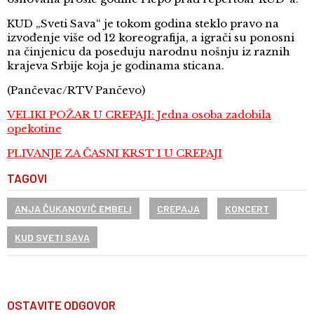
KUD „Sveti Sava“ je tokom godina steklo pravo na
izvođenje više od 12 koreografija, a igrači su ponosni
na činjenicu da poseduju narodnu nošnju iz raznih
krajeva Srbije koja je godinama sticana.
(Pančevac/RTV Pančevo)
VELIKI POŽAR U CREPAJI: Jedna osoba zadobila
opekotine
PLIVANJE ZA ČASNI KRST I U CREPAJI
TAGOVI
ANJA ČUKANOVIĆ EMBELI
CREPAJA
KONCERT
KUD SVETI SAVA
OSTAVITE ODGOVOR