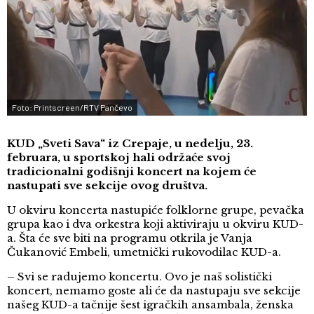
Foto: Printscreen/RTV Pančevo
KUD „Sveti Sava“ iz Crepaje, u nedelju, 23.
februara, u sportskoj hali održaće svoj
tradicionalni godišnji koncert na kojem će
nastupati sve sekcije ovog društva.
U okviru koncerta nastupiće folklorne grupe, pevačka
grupa kao i dva orkestra koji aktiviraju u okviru KUD-
a. Šta će sve biti na programu otkrila je Vanja
Čukanović Embeli, umetnički rukovodilac KUD-a.
– Svi se radujemo koncertu. Ovo je naš solistički
koncert, nemamo goste ali će da nastupaju sve sekcije
našeg KUD-a tačnije šest igračkih ansambala, ženska