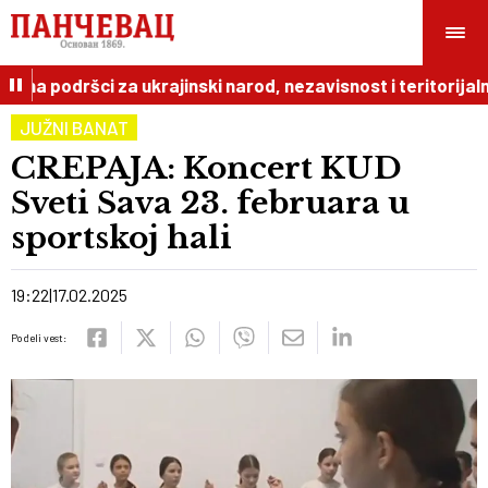
ršci za ukrajinski narod, nezavisnost i teritorijalni integri
JUŽNI BANAT
CREPAJA: Koncert KUD
Sveti Sava 23. februara u
sportskoj hali
19:22
17.02.2025
Podeli vest: