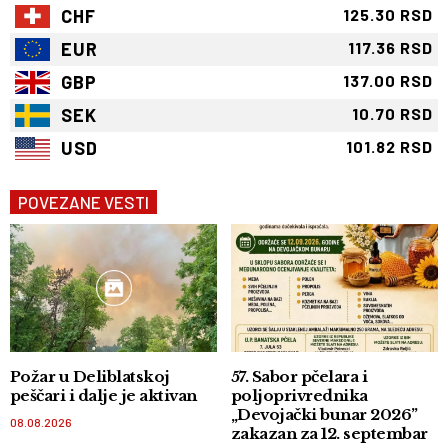
CHF
125.30 RSD
EUR
117.36 RSD
GBP
137.00 RSD
SEK
10.70 RSD
USD
101.82 RSD
POVEZANE VESTI
Požar u Deliblatskoj
57. Sabor pčelara i
peščari i dalje je aktivan
poljoprivrednika
„Devojački bunar 2026”
08.08.2026
zakazan za 12. septembar