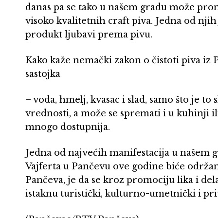
danas pa se tako u našem gradu može pron
visoko kvalitetnih craft piva. Jedna od njih
produkt ljubavi prema pivu.
Kako kaže nemački zakon o čistoti piva iz 
sastojka
– voda, hmelj, kvasac i slad, samo što je 
vrednosti, a može se spremati i u kuhinji il
mnogo dostupnija.
Jedna od najvećih manifestacija u našem 
Vajferta u Pančevu ove godine biće održa
Pančeva, je da se kroz promociju lika i d
istaknu turistički, kulturno-umetnički i pr