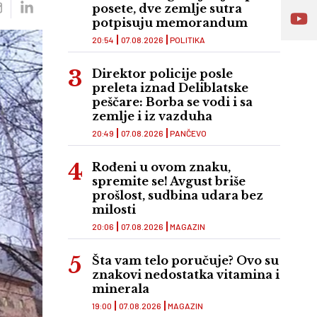
posete, dve zemlje sutra
potpisuju memorandum
20:54
07.08.2026
POLITIKA
Direktor policije posle
preleta iznad Deliblatske
peščare: Borba se vodi i sa
zemlje i iz vazduha
20:49
07.08.2026
PANČEVO
Rođeni u ovom znaku,
spremite se! Avgust briše
prošlost, sudbina udara bez
milosti
20:06
07.08.2026
MAGAZIN
Šta vam telo poručuje? Ovo su
znakovi nedostatka vitamina i
minerala
19:00
07.08.2026
MAGAZIN