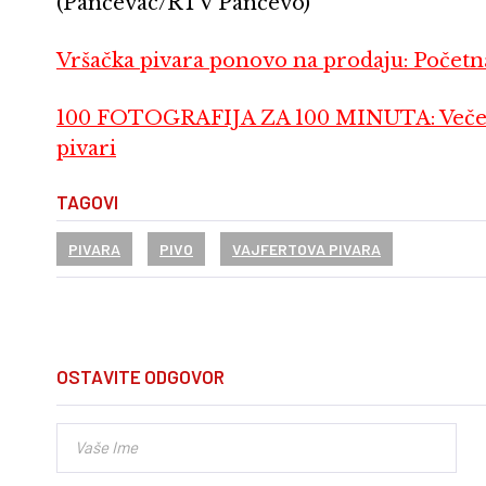
(Pančevac/RTV Pančevo)
Vršačka pivara ponovo na prodaju: Početna 
100 FOTOGRAFIJA ZA 100 MINUTA: Večera
pivari
TAGOVI
PIVARA
PIVO
VAJFERTOVA PIVARA
OSTAVITE ODGOVOR