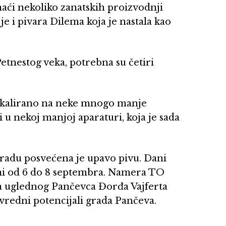
aći nekoliko zanatskih proizvodnji
 je i pivara Dilema koja je nastala kao
Petnestog veka, potrebna su četiri
to skalirano na neke mnogo manje
i u nekoj manjoj aparaturi, koja je sada
gradu posvećena je upavo pivu. Dani
ni od 6 do 8 septembra. Namera TO
ela uglednog Pančevca Đorđa Vajferta
ivredni potencijali grada Pančeva.