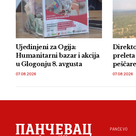
Ujedinjeni za Ogija:
Direkto
Humanitarni bazar i akcija
preleta
u Glogonju 8. avgusta
peščare:
zemlje 
07.08.2026
07.08.2026
PANČEVO