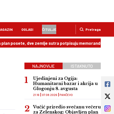
AGAZIN
OGLASI
ČITULJE
Pretraga
sete, dve zemlje sutra potpisuju memorandum
20:49
Dir
NAJNOVIJE
ISTAKNUTO
Ujedinjeni za Ogija:
Humanitarni bazar i akcija u
Glogonju 8. avgusta
21:16
07.08.2026
PANČEVO
Vučić priredio svečanu večeru
za Zelenskog: Objavljen plan