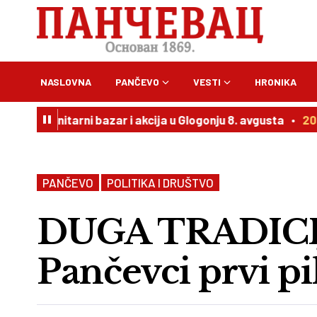
NASLOVNA
PANČEVO
VESTI
HRONIKA
nitarni bazar i akcija u Glogonju 8. avgusta
20:54
Vučić
PANČEVO
POLITIKA I DRUŠTVO
DUGA TRADICI
Pančevci prvi pi