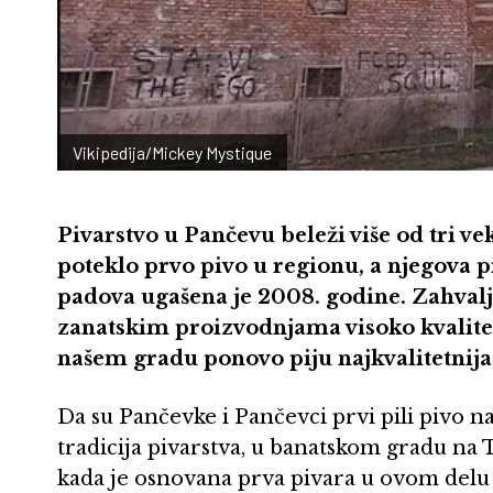
Vikipedija/Mickey Mystique
Pivarstvo u Pančevu beleži više od tri v
poteklo prvo pivo u regionu, a njegova 
padova ugašena je 2008. godine. Zahval
zanatskim proizvodnjama visoko kvalitetn
našem gradu ponovo piju najkvalitetnija i
Da su Pančevke i Pančevci prvi pili pivo n
tradicija pivarstva, u banatskom gradu na 
kada je osnovana prva pivara u ovom delu E