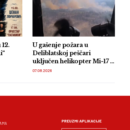
 12.
U gašenje požara u
i“
Deliblatskoj peščari
uključen helikopter Mi-17 i
pripadnici VS
07.08.2026
PREUZMI APLIKACIJE
NAMA