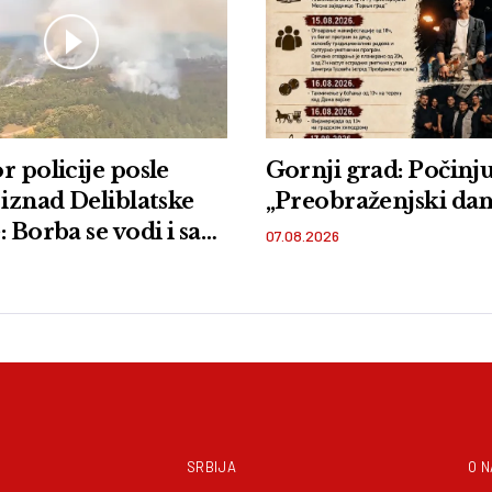
r policije posle
Gornji grad: Počinju
 iznad Deliblatske
„Preobraženjski dan
 Borba se vodi i sa
07.08.2026
i iz vazduha
SRBIJA
O 