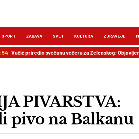
SPORT
ZABAVA
SVET
KULTURA
ZDRAVLJE
M
 priredio svečanu večeru za Zelenskog: Objavljen plan po
JA PIVARSTVA:
li pivo na Balkanu