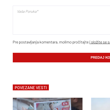
Pre postavljanja komentara, molimo pročitajte
i složite se 
POVEZANE VESTI