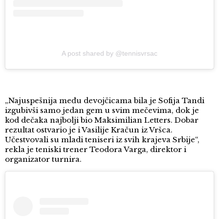
A post shared by @tennisvrsac
„Najuspešnija među devojčicama bila je Sofija Tandi
izgubivši samo jedan gem u svim mečevima, dok je
kod dečaka najbolji bio Maksimilian Letters. Dobar
rezultat ostvario je i Vasilije Kračun iz Vršca.
Učestvovali su mladi teniseri iz svih krajeva Srbije“,
rekla je teniski trener Teodora Varga, direktor i
organizator turnira.