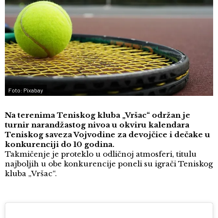
Foto: Pixabay
Na terenima Teniskog kluba „Vršac“ održan je
turnir narandžastog nivoa u okviru kalendara
Teniskog saveza Vojvodine za devojčice i dečake u
konkurenciji do 10 godina.
Takmičenje je proteklo u odličnoj atmosferi, titulu
najboljih u obe konkurencije poneli su igrači Teniskog
kluba „Vršac“.