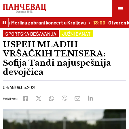
nu Merlinu zabrani koncert u Kraljevu
13:00
Otvoren konk
SPORTSKA DEŠAVANJA
JUŽNI BANAT
USPEH MLADIH
VRŠAČKIH TENISERA:
Sofija Tandi najuspešnija
devojčica
09:45
09.05.2025
Podeli vest: