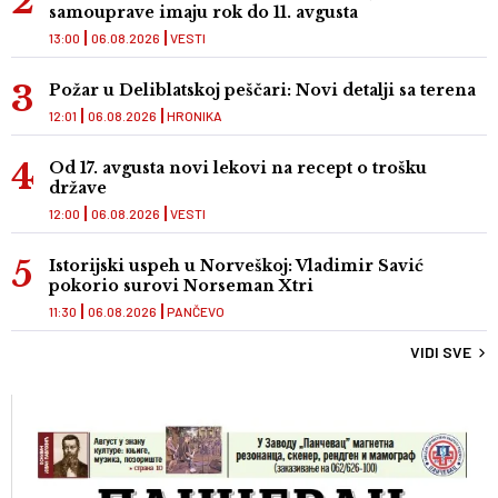
samouprave imaju rok do 11. avgusta
13:00
06.08.2026
VESTI
Požar u Deliblatskoj peščari: Novi detalji sa terena
12:01
06.08.2026
HRONIKA
Od 17. avgusta novi lekovi na recept o trošku
države
12:00
06.08.2026
VESTI
Istorijski uspeh u Norveškoj: Vladimir Savić
pokorio surovi Norseman Xtri
11:30
06.08.2026
PANČEVO
VIDI SVE