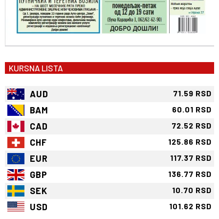
KURSNA LISTA
AUD
71.59 RSD
BAM
60.01 RSD
CAD
72.52 RSD
CHF
125.86 RSD
EUR
117.37 RSD
GBP
136.77 RSD
SEK
10.70 RSD
USD
101.62 RSD