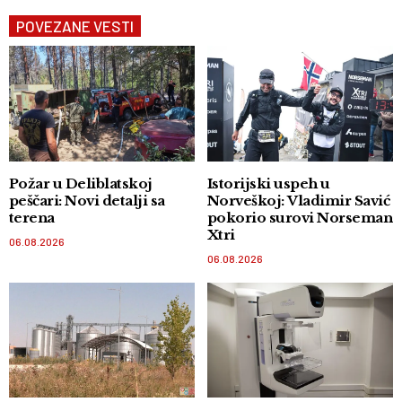
POVEZANE VESTI
Požar u Deliblatskoj
Istorijski uspeh u
peščari: Novi detalji sa
Norveškoj: Vladimir Savić
terena
pokorio surovi Norseman
Xtri
06.08.2026
06.08.2026