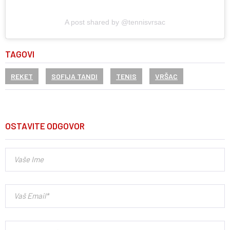
A post shared by @tennisvrsac
TAGOVI
REKET
SOFIJA TANDI
TENIS
VRŠAC
OSTAVITE ODGOVOR