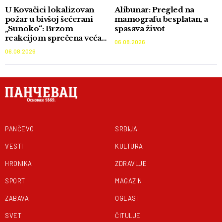
U Kovačici lokalizovan
Alibunar: Pregled na
požar u bivšoj šećerani
mamografu besplatan, a
„Sunoko“: Brzom
spasava život
reakcijom sprečena veća
06.08.2026
katastrofa
06.08.2026
PANČEVO
SRBIJA
VESTI
KULTURA
HRONIKA
ZDRAVLJE
SPORT
MAGAZIN
ZABAVA
OGLASI
SVET
ČITULJE