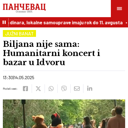
on dinara, lokalne samouprave imaju rok do 11. avgusta
1
JUŽNI BANAT
Biljana nije sama:
Humanitarni koncert i
bazar u Idvoru
13:30
14.05.2025
Podeli vest: