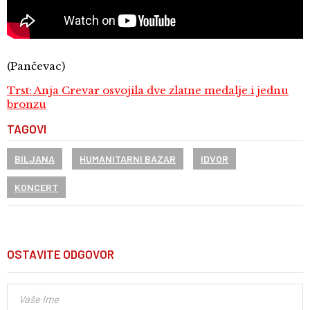
(Pančevac)
Trst: Anja Crevar osvojila dve zlatne medalje i jednu
bronzu
TAGOVI
BILJANA
HUMANITARNI BAZAR
IDVOR
KONCERT
OSTAVITE ODGOVOR