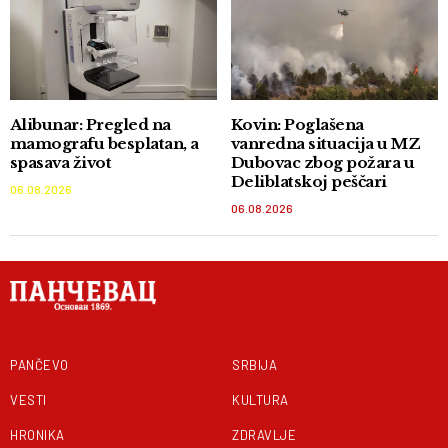
Alibunar: Pregled na
Kovin: Poglašena
mamografu besplatan, a
vanredna situacija u MZ
spasava život
Dubovac zbog požara u
Deliblatskoj peščari
06.08.2026
06.08.2026
PANČEVO
SRBIJA
VESTI
KULTURA
HRONIKA
ZDRAVLJE