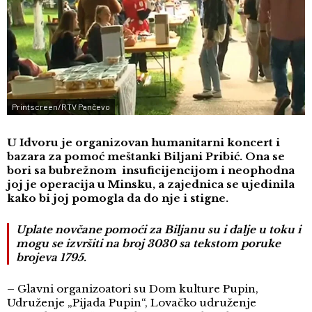
Printscreen/RTV Pančevo
U Idvoru je organizovan humanitarni koncert i
bazara za pomoć meštanki Biljani Pribić. Ona se
bori sa bubrežnom insuficijencijom i neophodna
joj je operacija u Minsku, a zajednica se ujedinila
kako bi joj pomogla da do nje i stigne.
Uplate novčane pomoći za Biljanu su i dalje u toku i
mogu se izvršiti na broj 3030 sa tekstom poruke
brojeva 1795.
– Glavni organizoatori su Dom kulture Pupin,
Udruženje „Pijada Pupin“, Lovačko udruženje