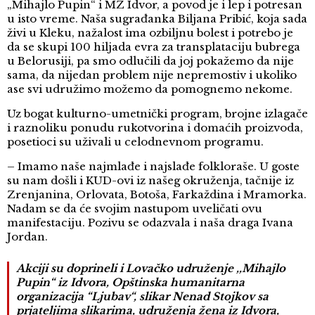
„Mihajlo Pupin“ i MZ Idvor, a povod je i lep i potresan
u isto vreme. Naša sugrađanka Biljana Pribić, koja sada
živi u Kleku, nažalost ima ozbiljnu bolest i potrebo je
da se skupi 100 hiljada evra za transplataciju bubrega
u Belorusiji, pa smo odlučili da joj pokažemo da nije
sama, da nijedan problem nije nepremostiv i ukoliko
ase svi udružimo možemo da pomognemo nekome.
Uz bogat kulturno-umetnički program, brojne izlagače
i raznoliku ponudu rukotvorina i domaćih proizvoda,
posetioci su uživali u celodnevnom programu.
– Imamo naše najmlađe i najslađe folkloraše. U goste
su nam došli i KUD-ovi iz našeg okruženja, tačnije iz
Zrenjanina, Orlovata, Botoša, Farkaždina i Mramorka.
Nadam se da će svojim nastupom uveličati ovu
manifestaciju. Pozivu se odazvala i naša draga Ivana
Jordan.
Akciji su doprineli i Lovačko udruženje ,,Mihajlo
Pupin“ iz Idvora, Opštinska humanitarna
organizacija “Ljubav“, slikar Nenad Stojkov sa
prjateljima slikarima, udruženja žena iz Idvora,