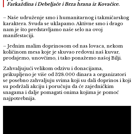
Farkaždina i Debeljače i Brza hrana iz Kovačice.
– Naše udruženje smo i humanitarnog i takmičarskog
karaktera. Svuda se uklapamo. Aktivne smo i drago
nam je što predstavljamo naše selo na ovoj
manifestaciji.
– Jednim malim doprinosom od nas lovaca, nekom
količinom mesa koje je skuvao redovni naš kuvar,
prodajemo, unovčimo, i tako ponažemo našoj Bilji.
Zahvaljujući velikom odzivu i donacijama,
prikupljeno je više od 328.000 dinara a organizatori
se posebno zahvaljuju svima koji su dali doprinos i koji
su podržali akciju i poručuju da će zajedničkim
snagama i dalje pomagati onima kojima je pomoć
najpotrebnija.