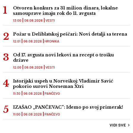
Otvoren konkurs za 31 milion dinara, lokalne
samouprave imaju rok do 11. avgusta
13:00
06.08.2026
VESTI
Požar u Deliblatskoj peščari: Novi detalji sa terena
12:01
06.08.2026
HRONIKA
Od 17. avgusta novi lekovi na recept o trošku
države
12:00
06.08.2026
VESTI
Istorijski uspeh u Norveškoj: Vladimir Savić
pokorio surovi Norseman Xtri
11:30
06.08.2026
PANČEVO
IZAŠAO „PANČEVAC”: Idemo po svoj primerak!
11:00
06.08.2026
PANČEVO
VIDI SVE