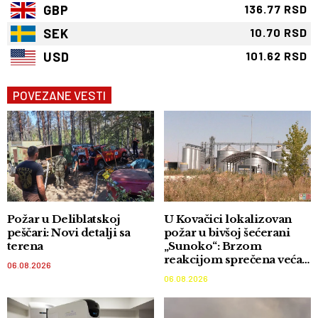
GBP
136.77 RSD
SEK
10.70 RSD
USD
101.62 RSD
POVEZANE VESTI
Požar u Deliblatskoj
U Kovačici lokalizovan
peščari: Novi detalji sa
požar u bivšoj šećerani
terena
„Sunoko“: Brzom
reakcijom sprečena veća
06.08.2026
katastrofa
06.08.2026