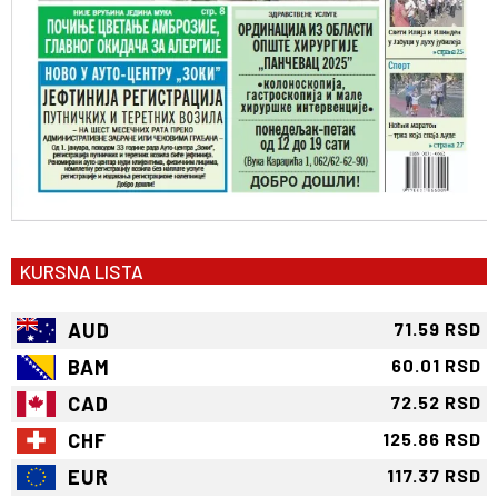
KURSNA LISTA
AUD
71.59 RSD
BAM
60.01 RSD
CAD
72.52 RSD
CHF
125.86 RSD
EUR
117.37 RSD