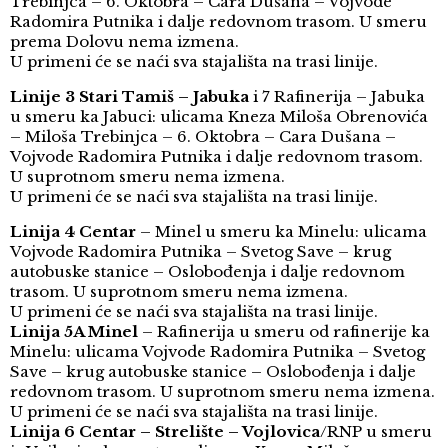
Trebinjca – 6. Oktobra – Cara Dušana – Vojvode
Radomira Putnika i dalje redovnom trasom. U smeru
prema Dolovu nema izmena.
U primeni će se naći sva stajališta na trasi linije.
Linije 3 Stari Tamiš – Jabuka
i 7 Rafinerija – Jabuka
u smeru ka Jabuci: ulicama Kneza Miloša Obrenovića
– Miloša Trebinjca – 6. Oktobra – Cara Dušana –
Vojvode Radomira Putnika i dalje redovnom trasom.
U suprotnom smeru nema izmena.
U primeni će se naći sva stajališta na trasi linije.
Linija 4 Centar
– Minel u smeru ka Minelu: ulicama
Vojvode Radomira Putnika – Svetog Save – krug
autobuske stanice – Oslobođenja i dalje redovnom
trasom. U suprotnom smeru nema izmena.
U primeni će se naći sva stajališta na trasi linije.
Linija 5A Minel
– Rafinerija u smeru od rafinerije ka
Minelu: ulicama Vojvode Radomira Putnika – Svetog
Save – krug autobuske stanice – Oslobođenja i dalje
redovnom trasom. U suprotnom smeru nema izmena.
U primeni će se naći sva stajališta na trasi linije.
Linija 6 Centar – Strelište – Vojlovica
/RNP u smeru