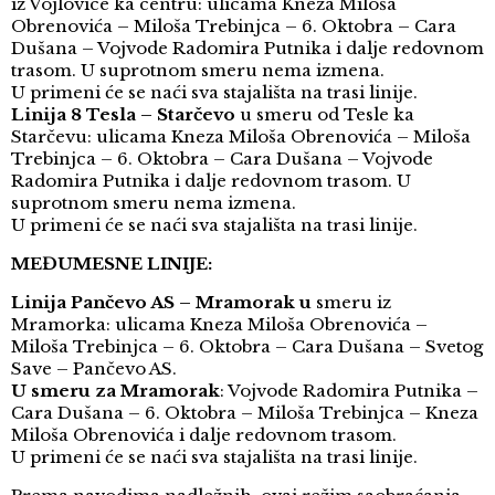
iz Vojlovice ka centru: ulicama Kneza Miloša
Obrenovića – Miloša Trebinjca – 6. Oktobra – Cara
Dušana – Vojvode Radomira Putnika i dalje redovnom
trasom. U suprotnom smeru nema izmena.
U primeni će se naći sva stajališta na trasi linije.
Linija 8 Tesla – Starčevo
u smeru od Tesle ka
Starčevu: ulicama Kneza Miloša Obrenovića – Miloša
Trebinjca – 6. Oktobra – Cara Dušana – Vojvode
Radomira Putnika i dalje redovnom trasom. U
suprotnom smeru nema izmena.
U primeni će se naći sva stajališta na trasi linije.
MEĐUMESNE LINIJE:
Linija Pančevo AS – Mramorak u
smeru iz
Mramorka: ulicama Kneza Miloša Obrenovića –
Miloša Trebinjca – 6. Oktobra – Cara Dušana – Svetog
Save – Pančevo AS.
U smeru za Mramorak
: Vojvode Radomira Putnika –
Cara Dušana – 6. Oktobra – Miloša Trebinjca – Kneza
Miloša Obrenovića i dalje redovnom trasom.
U primeni će se naći sva stajališta na trasi linije.