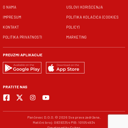
O NAMA
USLOVI KORIŠĆENJA
IMPRESUM
POLITIKA KOLAČIĆA (COOKIES
KONTAKT
POLICY)
POLITIKA PRIVATNOSTI
MARKETING
PREUZMI APLIKACIJE
PRATITE NAS
Pančevac D.O.O. © 2026 Sva prava zadržana.
Matični broj: 08393354 PIB: 101054934
Developed by
Cubes