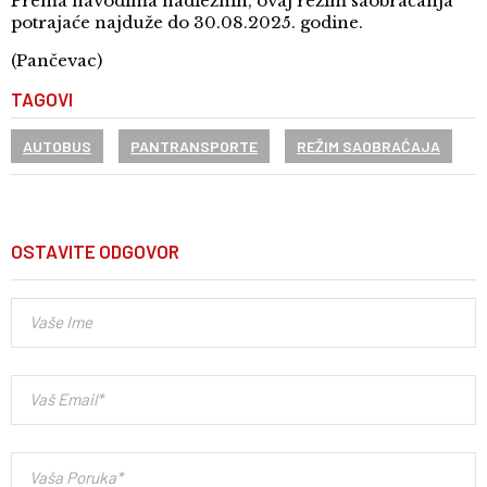
Prema navodima nadležnih, ovaj režim saobraćanja
potrajaće najduže do 30.08.2025. godine.
(Pančevac)
TAGOVI
AUTOBUS
PANTRANSPORTE
REŽIM SAOBRAĆAJA
OSTAVITE ODGOVOR