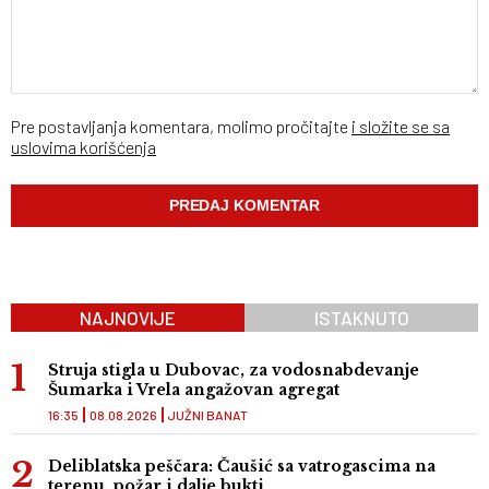
Pre postavljanja komentara, molimo pročitajte
i složite se sa
uslovima korišćenja
NAJNOVIJE
ISTAKNUTO
Struja stigla u Dubovac, za vodosnabdevanje
Šumarka i Vrela angažovan agregat
16:35
08.08.2026
JUŽNI BANAT
Deliblatska peščara: Čaušić sa vatrogascima na
terenu, požar i dalje bukti