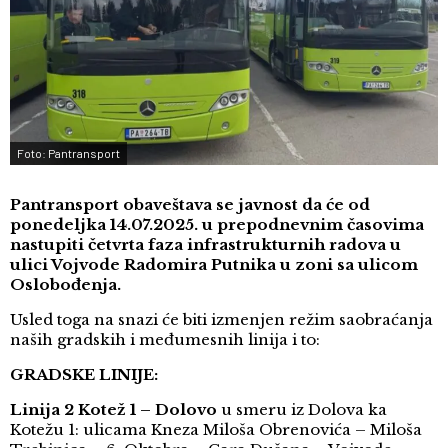
Foto: Pantransport
Pantransport obaveštava se javnost da će od
ponedeljka 14.07.2025. u prepodnevnim časovima
nastupiti četvrta faza infrastrukturnih radova u
ulici Vojvode Radomira Putnika u zoni sa ulicom
Oslobođenja.
Usled toga na snazi će biti izmenjen režim saobraćanja
naših gradskih i međumesnih linija i to:
GRADSKE LINIJE:
Linija 2 Kotež 1 – Dolovo
u smeru iz Dolova ka
Kotežu 1: ulicama Kneza Miloša Obrenovića – Miloša