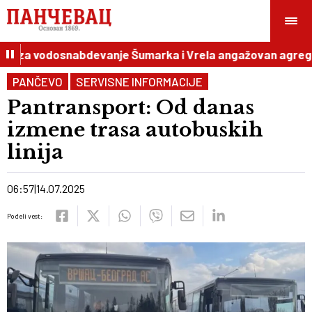
c, za vodosnabdevanje Šumarka i Vrela angažovan agregat
PANČEVO
SERVISNE INFORMACIJE
Pantransport: Od danas
izmene trasa autobuskih
linija
06:57
14.07.2025
Podeli vest: