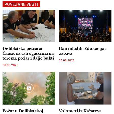
POVEZANE VESTI
Deliblatska peščara:
Dan mladih: Edukacija i
Čaušić sa vatrogascima na
zabava
terenu, požar i dalje bukti
08.08.2026
08.08.2026
Požar u Deliblatskoj
Volonteri iz Kačareva