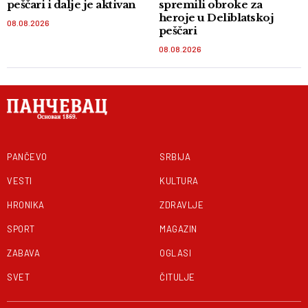
peščari i dalje je aktivan
spremili obroke za
heroje u Deliblatskoj
08.08.2026
peščari
08.08.2026
PANČEVO
SRBIJA
VESTI
KULTURA
HRONIKA
ZDRAVLJE
SPORT
MAGAZIN
ZABAVA
OGLASI
SVET
ČITULJE