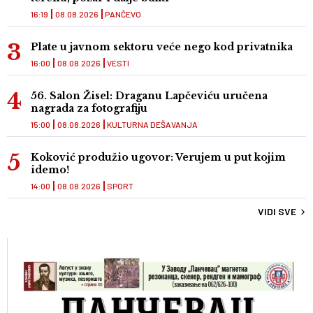
16:19
08.08.2026
PANČEVO
Plate u javnom sektoru veće nego kod privatnika
16:00
08.08.2026
VESTI
56. Salon Žisel: Draganu Lapčeviću uručena
nagrada za fotografiju
15:00
08.08.2026
KULTURNA DEŠAVANJA
Koković produžio ugovor: Verujem u put kojim
idemo!
14:00
08.08.2026
SPORT
VIDI SVE