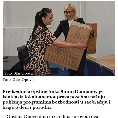
Foto: Glas Opova
Foto: Glas Opova
Predsednica opštine Anka Simin Damjanov je
istakla da lokalna samouprava posebnu pažnju
poklanja programima bezbednosti u saobraćaju i
brige o deci i porodici
.
– Opština Opovo dugi niz godina sprovodi ovaj