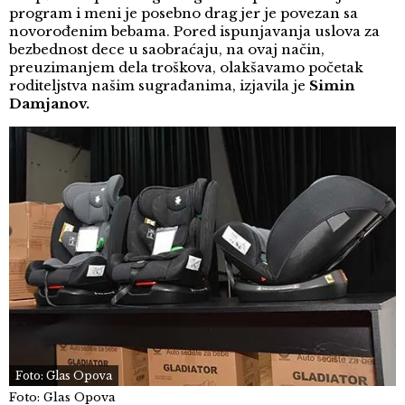
program i meni je posebno drag jer je povezan sa
novorođenim bebama. Pored ispunjavanja uslova za
bezbednost dece u saobraćaju, na ovaj način,
preuzimanjem dela troškova, olakšavamo početak
roditeljstva našim sugrađanima, izjavila je
Simin
Damjanov.
Foto: Glas Opova
Foto: Glas Opova