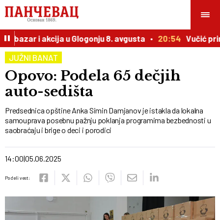
 bazar i akcija u Glogonju 8. avgusta
20:54
Vučić prire
JUŽNI BANAT
Opovo: Podela 65 dečjih
auto-sedišta
Predsednica opštine Anka Simin Damjanov je istakla da lokalna
samouprava posebnu pažnju poklanja programima bezbednosti u
saobraćaju i brige o deci i porodici
14:00
05.06.2025
Podeli vest: