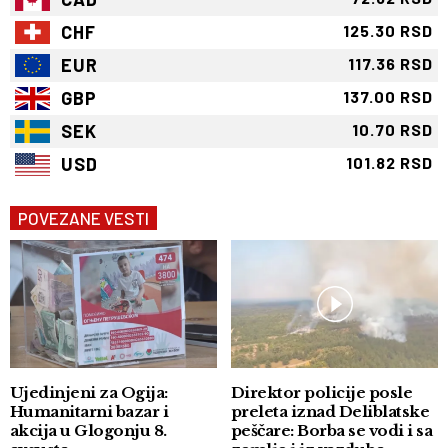
CHF
125.30 RSD
EUR
117.36 RSD
GBP
137.00 RSD
SEK
10.70 RSD
USD
101.82 RSD
POVEZANE VESTI
Ujedinjeni za Ogija:
Direktor policije posle
Humanitarni bazar i
preleta iznad Deliblatske
akcija u Glogonju 8.
peščare: Borba se vodi i sa