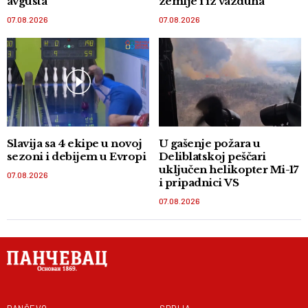
avgusta
zemlje i iz vazduha
07.08.2026
07.08.2026
Slavija sa 4 ekipe u novoj
U gašenje požara u
sezoni i debijem u Evropi
Deliblatskoj peščari
uključen helikopter Mi-17
07.08.2026
i pripadnici VS
07.08.2026