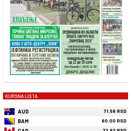
KURSNA LISTA
AUD
71.56 RSD
BAM
60.00 RSD
CAD
72.62 RSD