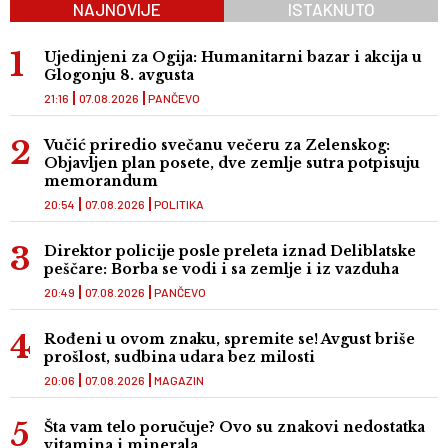
NAJNOVIJE
ISTAKNUTO
Ujedinjeni za Ogija: Humanitarni bazar i akcija u
Glogonju 8. avgusta
21:16
07.08.2026
PANČEVO
Vučić priredio svečanu večeru za Zelenskog:
Objavljen plan posete, dve zemlje sutra potpisuju
memorandum
20:54
07.08.2026
POLITIKA
Direktor policije posle preleta iznad Deliblatske
peščare: Borba se vodi i sa zemlje i iz vazduha
20:49
07.08.2026
PANČEVO
Rođeni u ovom znaku, spremite se! Avgust briše
prošlost, sudbina udara bez milosti
20:06
07.08.2026
MAGAZIN
Šta vam telo poručuje? Ovo su znakovi nedostatka
vitamina i minerala