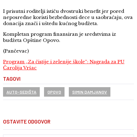
I prisutni roditelji ističu dvostruki benefit jer pored
neposredne koristi bezbednosti dece u saobraćaju, ova
donacija znači i uštedu kućnog budžeta.
Kompletan program finansiran je sredstvima iz
budžeta Opštine Opovo.
(Pančevac)
Program „Za čistije i zelenije škole“: Nagrada za PU
Čarolija Vršac
TAGOVI
AUTO-SEDIŠTA
OPOVO
SIMIN DAMJANOV
OSTAVITE ODGOVOR