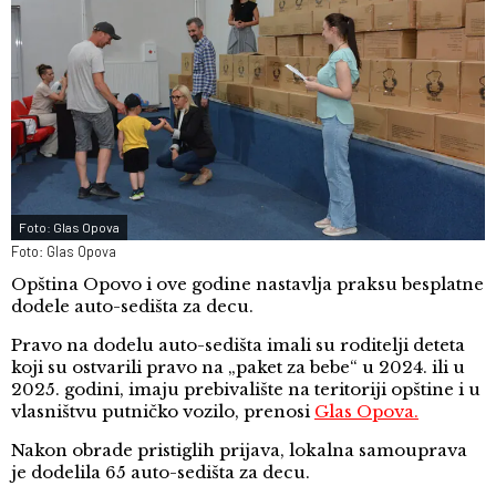
Foto: Glas Opova
Foto: Glas Opova
Opština Opovo i ove godine nastavlja praksu besplatne
dodele auto-sedišta za decu.
Pravo na dodelu auto-sedišta imali su roditelji deteta
koji su ostvarili pravo na „paket za bebe“ u 2024. ili u
2025. godini, imaju prebivalište na teritoriji opštine i u
vlasništvu putničko vozilo, prenosi
Glas Opova.
Nakon obrade pristiglih prijava, lokalna samouprava
je dodelila 65 auto-sedišta za decu.