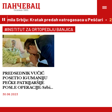
je slomila Srbiju: Kratak predah vatrogasaca u Peščari
2
#INSTITUT ZA ORTOPEDIJU BANJICA
PREDSEDNIK VUČIĆ
POSETIO IGUMANIJU
PEĆKE PATRIJARŠIJE
POSLE OPERACIJE: Srbija
će učiniti sve za naš narod
30.06.2023
na KiM