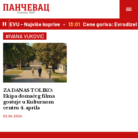
ANČEVU – Najviše koprive
13:01
Cene goriva: Evrodizel 
#IVANA VUKOVIĆ
ZA DANAS TOLIKO:
Ekipa domaćeg filma
gostuje u Kulturnom
centru 4. aprila
02.04.2024