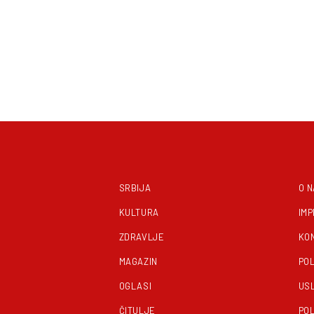
SRBIJA
O 
KULTURA
IM
ZDRAVLJE
KO
MAGAZIN
POL
OGLASI
US
ČITULJE
POL