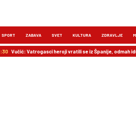
SPORT
ZABAVA
SVET
KULTURA
ZDRAVLJE
M
:30
Vučić: Vatrogasci heroji vratili se iz Španije, odmah id