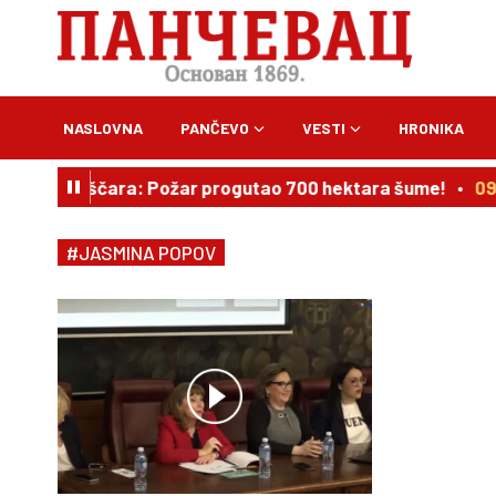
NASLOVNA
PANČEVO
VESTI
HRONIKA
blatska peščara: Požar progutao 700 hektara šume!
09
#JASMINA POPOV