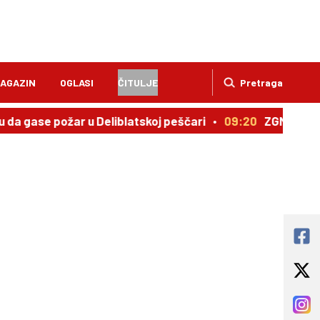
AGAZIN
OGLASI
ČITULJE
Pretraga
u da gase požar u Deliblatskoj peščari
09:20
ZGMNZ „Goce