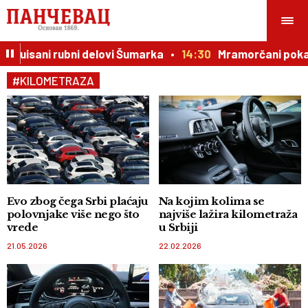
vakuisani rubni delovi Šumarka
14:30
Mramorčani pokaza
#KILOMETRAZA
Evo zbog čega Srbi plaćaju
Na kojim kolima se
polovnjake više nego što
najviše lažira kilometraža
vrede
u Srbiji
21.05.2026
22.02.2026