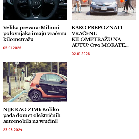
Velika prevara: Milioni
KAKO PREPOZNATI
polovnjaka imaju vraćenu
VRAĆENU
kilometražu
KILOMETRAŽU NA
AUTU? Ovo MORATE
05.01.2026
znati kada kupujete auto
02.01.2026
NIJE KAO ZIMI: Koliko
pada domet električnih
automobila na vrućini?
23.08.2024