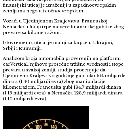
finansijski uticaj je izraženiji u zapadnoevropskim
zemljama nego u istočnoevropskim.
Vozači u Ujedinjenom Kraljevstvu, Francuskoj,
Nemačkoj i Italiji trpe najveće finansijske gubitke zbog
prevare sa kilometražom.
Istovremeno, uticaj je manji za kupce u Ukrajini,
Srbiji i Rumuniji.
Analizom broja automobila proverenih na platformi
carVertical, njihove prosečne tržišne vrednosti i stope
prevara u svakoj zemlji, studija procenjuje da
Ujedinjeno Kraljevstvo godišnje gubi oko 164 milijarde
dinara (1,40 milijardi evra) zbog manipulacije
kilometražom, Francuska gubi 134,7 milijardi dinara
(1,15 milijardi evra), a Nemačka 128,9 milijardi dinara
(1,10 milijardi evra).