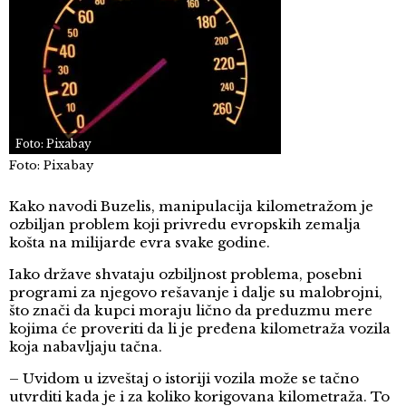
Foto: Pixabay
Foto: Pixabay
Kako navodi Buzelis, manipulacija kilometražom je
ozbiljan problem koji privredu evropskih zemalja
košta na milijarde evra svake godine.
Iako države shvataju ozbiljnost problema, posebni
programi za njegovo rešavanje i dalje su malobrojni,
što znači da kupci moraju lično da preduzmu mere
kojima će proveriti da li je pređena kilometraža vozila
koja nabavljaju tačna.
– Uvidom u izveštaj o istoriji vozila može se tačno
utvrditi kada je i za koliko korigovana kilometraža. To