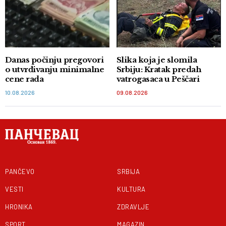
Danas počinju pregovori
Slika koja je slomila
o utvrđivanju minimalne
Srbiju: Kratak predah
cene rada
vatrogasaca u Peščari
10.08.2026
09.08.2026
PANČEVO
SRBIJA
VESTI
KULTURA
HRONIKA
ZDRAVLJE
SPORT
MAGAZIN