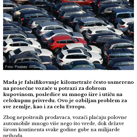
Foto: Pixabay
Mada je falsifikovanje kilometraže često usmereno
na prosečne vozače u potrazi za dobrom
kupovinom, posledice su mnogo šire i utiču na
celokupnu privredu. Ovo je ozbiljan problem za
sve zemlje, kao i za celu Evropu.
Zbog nepoštenih prodavaca, vozači plaćaju polovne
automobile mnogo više nego što vrede, dok države
širom kontinenta svake godine gube na milijarde
prihoda.