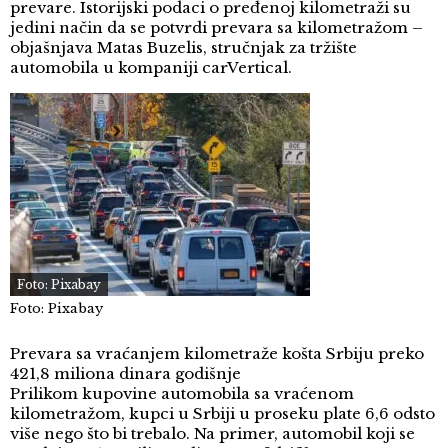
prevare. Istorijski podaci o pređenoj kilometraži su
jedini način da se potvrdi prevara sa kilometražom –
objašnjava Matas Buzelis, stručnjak za tržište
automobila u kompaniji carVertical.
Foto: Pixabay
Foto: Pixabay
Prevara sa vraćanjem kilometraže košta Srbiju preko
421,8 miliona dinara godišnje
Prilikom kupovine automobila sa vraćenom
kilometražom, kupci u Srbiji u proseku plate 6,6 odsto
više nego što bi trebalo. Na primer, automobil koji se