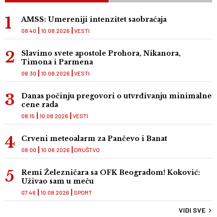
AMSS: Umereniji intenzitet saobraćaja
08:40
10.08.2026
VESTI
Slavimo svete apostole Prohora, Nikanora,
Timona i Parmena
08:30
10.08.2026
VESTI
Danas počinju pregovori o utvrđivanju minimalne
cene rada
08:15
10.08.2026
VESTI
Crveni meteoalarm za Pančevo i Banat
08:00
10.08.2026
DRUŠTVO
Remi Železničara sa OFK Beogradom! Koković:
Uživao sam u meču
07:46
10.08.2026
SPORT
VIDI SVE