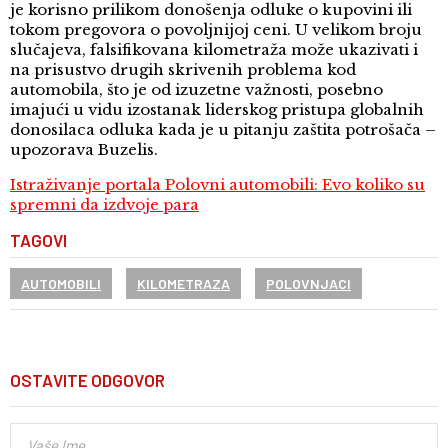
je korisno prilikom donošenja odluke o kupovini ili
tokom pregovora o povoljnijoj ceni. U velikom broju
slučajeva, falsifikovana kilometraža može ukazivati i
na prisustvo drugih skrivenih problema kod
automobila, što je od izuzetne važnosti, posebno
imajući u vidu izostanak liderskog pristupa globalnih
donosilaca odluka kada je u pitanju zaštita potrošača –
upozorava Buzelis.
Istraživanje portala Polovni automobili: Evo koliko su
spremni da izdvoje para
TAGOVI
AUTOMOBILI
KILOMETRAZA
POLOVNJACI
OSTAVITE ODGOVOR