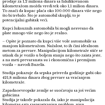
prodaje za 1,2 miliona dinara sa falsifikovanom
kilometražom možda vredi tek oko 1,1 milion dinara.
To znači da kupac plaća oko 100.000 dinara više nego
što bi trebalo. Što je automobil skuplji, to je
potencijalni gubitak veći.
Kupci luksuznih automobila bi mogli nesvesno da
plate mnogo više nego što je realno.
– Opšte je poznato da kupci više vole automobile sa
manjom kilometražom. Nažalost, to ih čini idealnom
metom za prevare. Manipulacijom kilometraže stiče se
utisak da je vozilo u boljem stanju nego što zaista jeste,
a na meti prevaranata su i ekonomična i premijum
vozila – navodi Buzelis.
Studija pokazuje da srpska privreda godišnje gubi oko
421,8 miliona dinara zbog prevare sa vraćanjem
kilometraže.
Zapadnoevropske zemlje se suočavaju sa još većim
gubicima
Studija je takođe pokazala da, iako je manipulacija
kilometar-sata rasprostranjen problem, njen