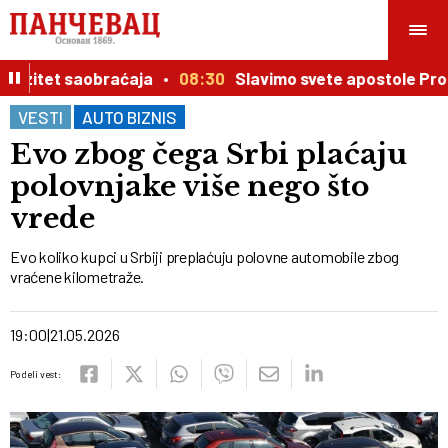
zitet saobraćaja
08:30
Slavimo svete apostole Prohor
VESTI
AUTO BIZNIS
Evo zbog čega Srbi plaćaju
polovnjake više nego što
vrede
Evo koliko kupci u Srbiji preplaćuju polovne automobile zbog
vraćene kilometraže.
19:00
21.05.2026
Podeli vest: