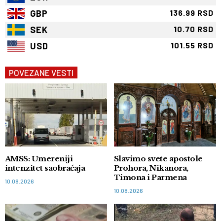
GBP
136.99 RSD
SEK
10.70 RSD
USD
101.55 RSD
POVEZANE VESTI
AMSS: Umereniji
Slavimo svete apostole
intenzitet saobraćaja
Prohora, Nikanora,
Timona i Parmena
10.08.2026
10.08.2026