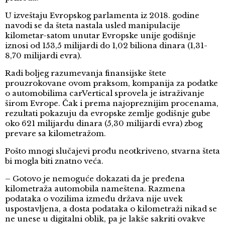
U izveštaju Evropskog parlamenta iz 2018. godine
navodi se da šteta nastala usled manipulacije
kilometar-satom unutar Evropske unije godišnje
iznosi od 153,5 milijardi do 1,02 biliona dinara (1,31-
8,70 milijardi evra).
Radi boljeg razumevanja finansijske štete
prouzrokovane ovom praksom, kompanija za podatke
o automobilima carVertical sprovela je istraživanje
širom Evrope. Čak i prema najopreznijim procenama,
rezultati pokazuju da evropske zemlje godišnje gube
oko 621 milijardu dinara (5,30 milijardi evra) zbog
prevare sa kilometražom.
Pošto mnogi slučajevi prođu neotkriveno, stvarna šteta
bi mogla biti znatno veća.
– Gotovo je nemoguće dokazati da je pređena
kilometraža automobila nameštena. Razmena
podataka o vozilima između država nije uvek
uspostavljena, a dosta podataka o kilometraži nikad se
ne unese u digitalni oblik, pa je lakše sakriti ovakve