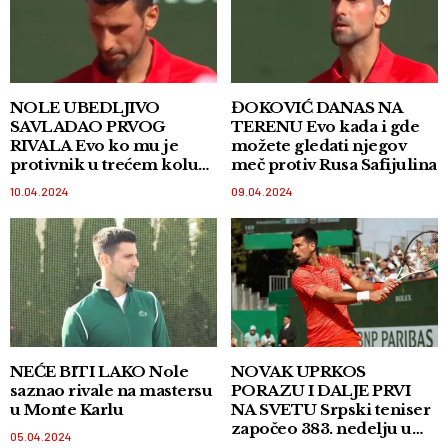
NOLE UBEDLJIVO
ĐOKOVIĆ DANAS NA
SAVLADAO PRVOG
TERENU Evo kada i gde
RIVALA Evo ko mu je
možete gledati njegov
protivnik u trećem kolu
meč protiv Rusa Safijulina
mastersa u Monte Karlu!
10.04.2024
09.04.2024
NEĆE BITI LAKO Nole
NOVAK UPRKOS
saznao rivale na mastersu
PORAZU I DALJE PRVI
u Monte Karlu
NA SVETU Srpski teniser
započeo 383. nedelju u
05.04.2024
vrhu svetskog tenisa!