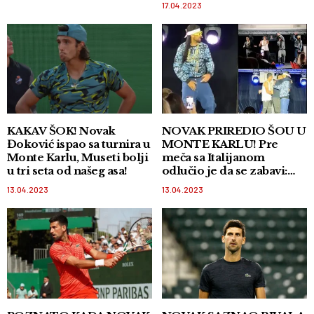
17.04.2023
KAKAV ŠOK! Novak
NOVAK PRIREDIO ŠOU U
Đoković ispao sa turnira u
MONTE KARLU! Pre
Monte Karlu, Museti bolji
meča sa Italijanom
u tri seta od našeg asa!
odlučio je da se zabavi:
Maskirao se u popularnog
13.04.2023
13.04.2023
repera i sve šokirao!
VIDEO