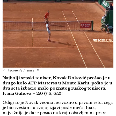
Printscreen/yt/Tennis TV
Najbolji srpski teniser, Novak Đoković prošao je u
drugo kolo ATP Mastersa u Monte Karlu, pošto je u
dva seta izbacio malo poznatog ruskog tenisera,
Ivana Gahova – 2:0 (7:6, 6:2)!
Odigrao je Novak veoma nervozno u prvom setu, čega
je bio svestan i u svojoj izjavi posle meča. Ipak,
najvažnije je da je posao na kraju obavljen na pravi