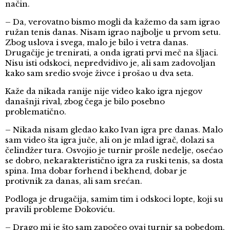
način.
– Da, verovatno bismo mogli da kažemo da sam igrao
ružan tenis danas. Nisam igrao najbolje u prvom setu.
Zbog uslova i svega, malo je bilo i vetra danas.
Drugačije je trenirati, a onda igrati prvi meč na šljaci.
Nisu isti odskoci, nepredvidivo je, ali sam zadovoljan
kako sam sredio svoje živce i prošao u dva seta.
Kaže da nikada ranije nije video kako igra njegov
današnji rival, zbog čega je bilo posebno
problematično.
– Nikada nisam gledao kako Ivan igra pre danas. Malo
sam video šta igra juče, ali on je mlad igrač, dolazi sa
čelindžer tura. Osvojio je turnir prošle nedelje, osećao
se dobro, nekarakteristično igra za ruski tenis, sa dosta
spina. Ima dobar forhend i bekhend, dobar je
protivnik za danas, ali sam srećan.
Podloga je drugačija, samim tim i odskoci lopte, koji su
pravili probleme Đokoviću.
– Drago mi je što sam započeo ovaj turnir sa pobedom,