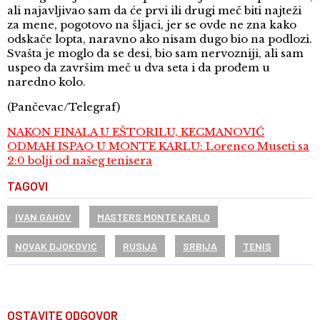
ali najavljivao sam da će prvi ili drugi meč biti najteži
za mene, pogotovo na šljaci, jer se ovde ne zna kako
odskače lopta, naravno ako nisam dugo bio na podlozi.
Svašta je moglo da se desi, bio sam nervozniji, ali sam
uspeo da završim meč u dva seta i da prođem u
naredno kolo.
(Pančevac/Telegraf)
NAKON FINALA U EŠTORILU, KECMANOVIĆ
ODMAH ISPAO U MONTE KARLU: Lorenco Museti sa
2:0 bolji od našeg tenisera
TAGOVI
IVAN GAHOV
MASTERS MONTE KARLO
NOVAK DJOKOVIC
RUSIJA
SRBIJA
TENIS
OSTAVITE ODGOVOR