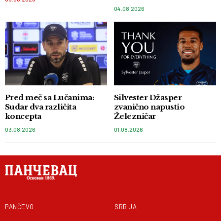
04.08.2026
Pred meč sa Lučanima:
Silvester Džasper
Sudar dva različita
zvanično napustio
koncepta
Železničar
03.08.2026
01.08.2026
PANČEVO
SRBIJA