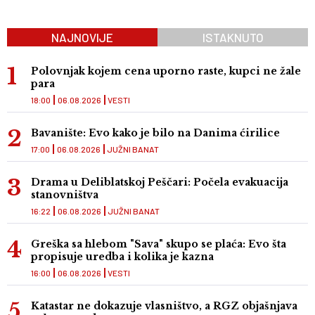
NAJNOVIJE
ISTAKNUTO
Polovnjak kojem cena uporno raste, kupci ne žale
para
18:00
06.08.2026
VESTI
Bavanište: Evo kako je bilo na Danima ćirilice
17:00
06.08.2026
JUŽNI BANAT
Drama u Deliblatskoj Peščari: Počela evakuacija
stanovništva
16:22
06.08.2026
JUŽNI BANAT
Greška sa hlebom "Sava" skupo se plaća: Evo šta
propisuje uredba i kolika je kazna
16:00
06.08.2026
VESTI
Katastar ne dokazuje vlasništvo, a RGZ objašnjava