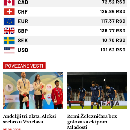
CAD
72.52 RSD
CHF
125.86 RSD
EUR
117.37 RSD
GBP
136.77 RSD
SEK
10.70 RSD
USD
101.62 RSD
POVEZANE VESTI
Anđeliji tri zlata, Aleksi
Remi Železničara bez
srebro u Vroclavu
golova sa ekipom
Mladosti
05.08.2026