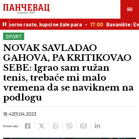
uporno raste, kupci ne žale para
17:00
Bavanište: Evo k
SPORT
NOVAK SAVLADAO
GAHOVA, PA KRITIKOVAO
SEBE: Igrao sam ružan
tenis, trebaće mi malo
vremena da se naviknem na
podlogu
18:42
11.04.2023
Podeli vest: