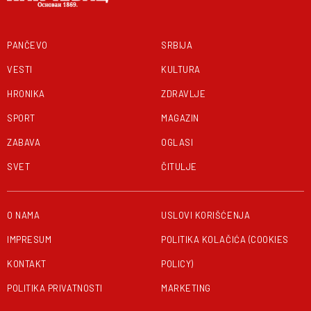
PANČEVO
SRBIJA
VESTI
KULTURA
HRONIKA
ZDRAVLJE
SPORT
MAGAZIN
ZABAVA
OGLASI
SVET
ČITULJE
O NAMA
USLOVI KORIŠĆENJA
IMPRESUM
POLITIKA KOLAČIĆA (COOKIES
KONTAKT
POLICY)
POLITIKA PRIVATNOSTI
MARKETING