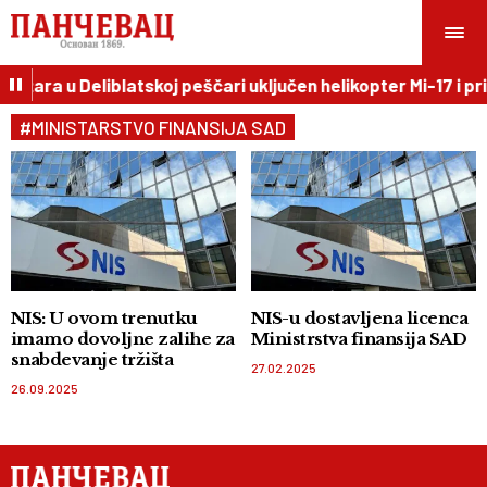
požara u Deliblatskoj peščari uključen helikopter Mi-17 i pr
#MINISTARSTVO FINANSIJA SAD
NIS: U ovom trenutku
NIS-u dostavljena licenca
imamo dovoljne zalihe za
Ministrstva finansija SAD
snabdevanje tržišta
27.02.2025
26.09.2025