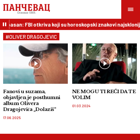
o opasan: FBI otkriva koji su horoskopski znakovi najsklonij
#OLIVER DRAGOJEVIC
Fanovi u suzama,
NE MOGU TI REĆI DA TE
objavljen je posthumni
VOLIM
album Olivera
01.03.2024
Dragojevića „Dolaziš“
17.06.2025