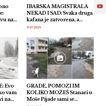
 ono
IBARSKA MAGISTRALA
e:
NEKAD I SAD: Svaka druga
žvu na
kafana je zatvorena, a
priliku
meštani se sećaju kako je to
11.07.2024
bilo nekada
: Evo
GRADE, POMOZI IM
ako vam
KOLIKO MOŽEŠ Stanari u
vi na
Moše Pijade sami se
ovima
organizuju da od svojih