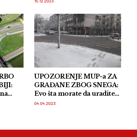
15.12.2023
sredstava zakrpe prilaz
zgradama
URBO
UPOZORENJE MUP-a ZA
IJI:
GRAĐANE ZBOG SNEGA:
bna
Evo šta morate da uradite
DEO
pred put
04.04.2023