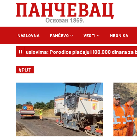
NASLOVNA
PANČEVO
VESTI
HRONIKA
u kućnim uslovima: Porodice plaćaju i 100.000 dinara za br
#PUT