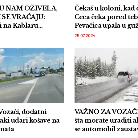
SU NAM OŽIVELA,
Čekaš u koloni, kad
 SE VRAĆAJU:
Ceca čeka pored teb
i na Kablaru
Pevačica upala u gu
u novi put i vezu sa
putu, pa iskoristila 
25.07.2024
ralom
da se istegne
ozači, dodatni
VAŽNO ZA VOZAČE
šta morate uraditi 
anata
se automobil zausta
putu u ovakvim usl