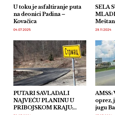
U toku je asfaltiranje puta
SELA 
na deonici Padina –
MLADI
Kovačica
Meštan
dobijaj
04.07.2025
29.11.2024
magist
PUTARI SAVLADALI
AMSS: V
NAJVEĆU PLANINU U
oprez, jaki udari košave na
PRIBOJSKOM KRAJU:
jugu B
Uradili magistralu od