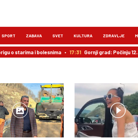
SPORT
ZABAVA
SVET
KULTURA
ZDRAVLJE
M
igu o starima i bolesnima
17:31
Gornji grad: Počinju 12. 