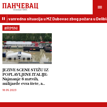
ena vanredna situacija u MZ Dubovac zbog požara u Delibl
#RIMINI
JEZIVE SCENE STIŽU IZ
POPLAVLJENE ITALIJE:
Najmanje 8 mrtvih,
milijarde evra štete, a
padavine još uvek nisu
18.05.2023
stale! VIDEO