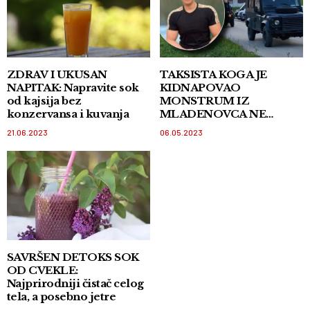
ZDRAV I UKUSAN
TAKSISTA KOGA JE
NAPITAK: Napravite sok
KIDNAPOVAO
od kajsija bez
MONSTRUM IZ
konzervansa i kuvanja
MLADENOVCA NE
PROGOVARA! Tražio je
21.06.2023
06.05.2023
da ga niko ništa ne pita jer
je još u velikom šoku!
SAVRŠEN DETOKS SOK
OD CVEKLE:
Najprirodniji čistač celog
tela, a posebno jetre