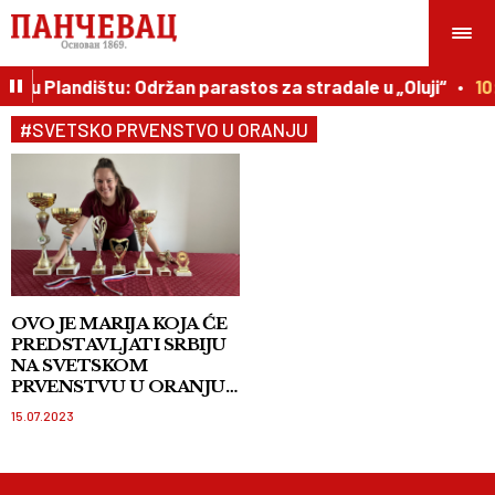
ja u Plandištu: Održan parastos za stradale u „Oluji“
10
#SVETSKO PRVENSTVO U ORANJU
OVO JE MARIJA KOJA ĆE
PREDSTAVLJATI SRBIJU
NA SVETSKOM
PRVENSTVU U ORANJU
Da bi vežbala ore svoje ali
15.07.2023
i komšijske njive! FOTO i
VIDEO