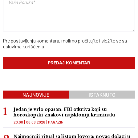
Pre postavljanja komentara, molimo pročitajte
i složite se sa
uslovima korišćenja
NAJNOVIJE
ISTAKNUTO
Jedan je vrlo opasan: FBI otkriva koji su
horoskopski znakovi najskloniji kriminalu
20:00
06.08.2026
MAGAZIN
Najmoćniji ritual sa listom lovora: novac dolazi u