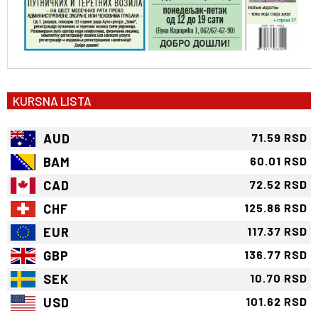
KURSNA LISTA
AUD
71.59 RSD
BAM
60.01 RSD
CAD
72.52 RSD
CHF
125.86 RSD
EUR
117.37 RSD
GBP
136.77 RSD
SEK
10.70 RSD
USD
101.62 RSD