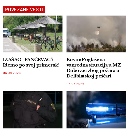
POVEZANE VESTI
IZAŠAO „PANČEVAC”:
Kovin: Poglašena
Idemo po svoj primerak!
vanredna situacija u MZ
Dubovac zbog požara u
06.08.2026
Deliblatskoj peščari
06.08.2026