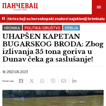
 otkriva koji su horoskopski znakovi najskloniji kriminalu
HRONIKA
POLITIKA I DRUŠTVO
SRBIJA
UHAPŠEN KAPETAN
BUGARSKOG BRODA: Zbog
izlivanja 35 tona goriva u
Dunav čeka ga saslušanje!
16:25
21.06.2023
Podeli vest: