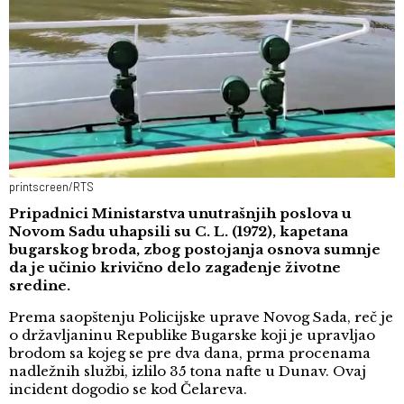
printscreen/RTS
Pripadnici Ministarstva unutrašnjih poslova u
Novom Sadu uhapsili su C. L. (1972), kapetana
bugarskog broda, zbog postojanja osnova sumnje
da je učinio krivično delo zagađenje životne
sredine.
Prema saopštenju Policijske uprave Novog Sada, reč je
o državljaninu Republike Bugarske koji je upravljao
brodom sa kojeg se pre dva dana, prma procenama
nadležnih službi, izlilo 35 tona nafte u Dunav. Ovaj
incident dogodio se kod Čelareva.