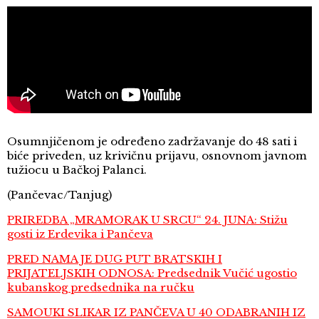
Osumnjičenom je određeno zadržavanje do 48 sati i
biće priveden, uz krivičnu prijavu, osnovnom javnom
tužiocu u Bačkoj Palanci.
(Pančevac/Tanjug)
PRIREDBA „MRAMORAK U SRCU“ 24. JUNA: Stižu
gosti iz Erdevika i Pančeva
PRED NAMA JE DUG PUT BRATSKIH I
PRIJATELJSKIH ODNOSA: Predsednik Vučić ugostio
kubanskog predsednika na ručku
SAMOUKI SLIKAR IZ PANČEVA U 40 ODABRANIH IZ