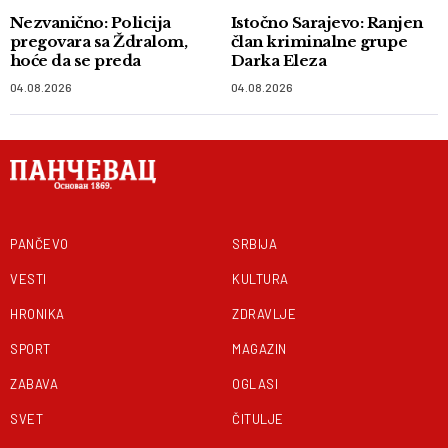
Nezvanično: Policija
Istočno Sarajevo: Ranjen
pregovara sa Ždralom,
član kriminalne grupe
hoće da se preda
Darka Eleza
04.08.2026
04.08.2026
PANČEVO
SRBIJA
VESTI
KULTURA
HRONIKA
ZDRAVLJE
SPORT
MAGAZIN
ZABAVA
OGLASI
SVET
ČITULJE