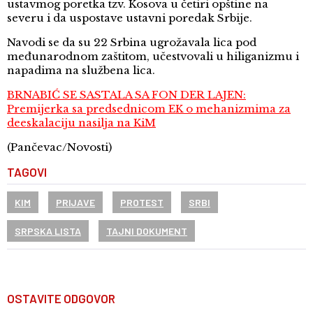
ustavmog poretka tzv. Kosova u četiri opštine na
severu i da uspostave ustavni poredak Srbije.
Navodi se da su 22 Srbina ugrožavala lica pod
međunarodnom zaštitom, učestvovali u hiliganizmu i
napadima na službena lica.
BRNABIĆ SE SASTALA SA FON DER LAJEN:
Premijerka sa predsednicom EK o mehanizmima za
deeskalaciju nasilja na KiM
(Pančevac/Novosti)
TAGOVI
KIM
PRIJAVE
PROTEST
SRBI
SRPSKA LISTA
TAJNI DOKUMENT
OSTAVITE ODGOVOR