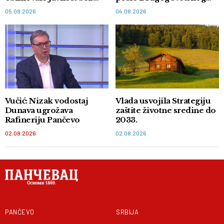
dokaza
rata
05.08.2026
04.08.2026
Vučić: Nizak vodostaj
Vlada usvojila Strategiju
Dunava ugrožava
zaštite životne sredine do
Rafineriju Pančevo
2033.
02.08.2026
02.08.2026
PANČEVO
SRBIJA