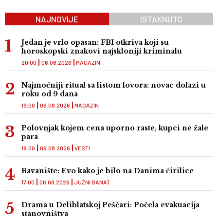
NAJNOVIJE
ISTAKNUTO
Jedan je vrlo opasan: FBI otkriva koji su
horoskopski znakovi najskloniji kriminalu
20:00
06.08.2026
MAGAZIN
Najmoćniji ritual sa listom lovora: novac dolazi u
roku od 9 dana
19:00
06.08.2026
MAGAZIN
Polovnjak kojem cena uporno raste, kupci ne žale
para
18:00
06.08.2026
VESTI
Bavanište: Evo kako je bilo na Danima ćirilice
17:00
06.08.2026
JUŽNI BANAT
Drama u Deliblatskoj Peščari: Počela evakuacija
stanovništva