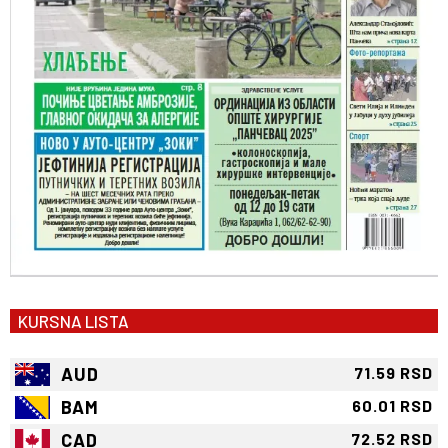
KURSNA LISTA
AUD
71.59 RSD
BAM
60.01 RSD
CAD
72.52 RSD