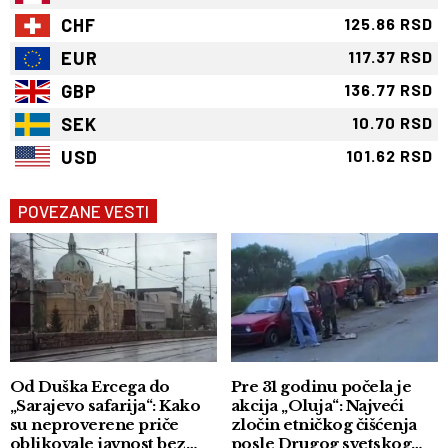
CHF
125.86 RSD
EUR
117.37 RSD
GBP
136.77 RSD
SEK
10.70 RSD
USD
101.62 RSD
POVEZANE VESTI
Od Duška Ercega do
Pre 31 godinu počela je
„Sarajevo safarija“: Kako
akcija „Oluja“: Najveći
su neproverene priče
zločin etničkog čišćenja
oblikovale javnost bez
posle Drugog svetskog