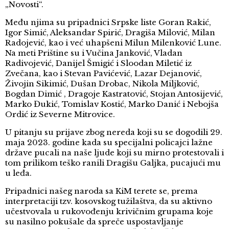
„Novosti“.
Među njima su pripadnici Srpske liste Goran Rakić,
Igor Simić, Aleksandar Spirić, Dragiša Milović, Milan
Radojević, kao i već uhapšeni Milun Milenković Lune.
Na meti Prištine su i Vučina Janković, Vladan
Radivojević, Danijel Šmigić i Sloodan Miletić iz
Zvečana, kao i Stevan Pavićević, Lazar Dejanović,
Živojin Sikimić, Dušan Drobac, Nikola Miljković,
Bogdan Dimić , Dragoje Kastratović, Stojan Antosijević,
Marko Đukić, Tomislav Kostić, Marko Danić i Nebojša
Ordić iz Severne Mitrovice.
U pitanju su prijave zbog nereda koji su se dogodili 29.
maja 2023. godine kada su specijalni policajci lažne
države pucali na naše ljude koji su mirno protestovali i
tom prilikom teško ranili Dragišu Galjka, pucajući mu
u leđa.
Pripadnici našeg naroda sa KiM terete se, prema
interpretaciji tzv. kosovskog tužilaštva, da su aktivno
učestvovala u rukovođenju krivičnim grupama koje
su nasilno pokušale da spreče uspostavljanje