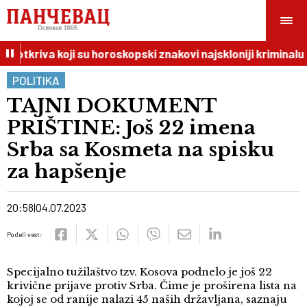
 otkriva koji su horoskopski znakovi najskloniji kriminalu
POLITIKA
TAJNI DOKUMENT
PRIŠTINE: Još 22 imena
Srba sa Kosmeta na spisku
za hapšenje
20:58
04.07.2023
Podeli vest:
Specijalno tužilaštvo tzv. Kosova podnelo je još 22
krivične prijave protiv Srba. Čime je proširena lista na
kojoj se od ranije nalazi 45 naših državljana, saznaju