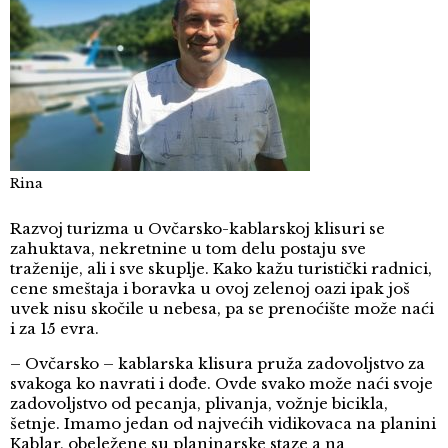
Rina
Razvoj turizma u Ovčarsko-kablarskoj klisuri se
zahuktava, nekretnine u tom delu postaju sve
traženije, ali i sve skuplje. Kako kažu turistički radnici,
cene smeštaja i boravka u ovoj zelenoj oazi ipak još
uvek nisu skočile u nebesa, pa se prenoćište može naći
i za 15 evra.
– Ovčarsko – kablarska klisura pruža zadovoljstvo za
svakoga ko navrati i dođe. Ovde svako može naći svoje
zadovoljstvo od pecanja, plivanja, vožnje bicikla,
šetnje. Imamo jedan od najvećih vidikovaca na planini
Kablar, obeležene su planinarske staze a na