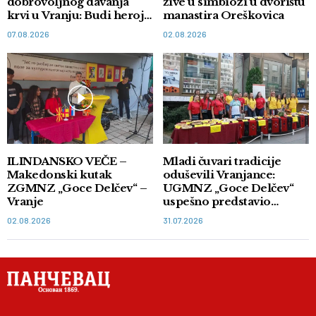
dobrovoljnog davanja
žive u simbiozi u dvorištu
krvi u Vranju: Budi heroj,
manastira Oreškovica
doniraj krv
07.08.2026
02.08.2026
ILINDANSKO VEČE –
Mladi čuvari tradicije
Makedonski kutak
oduševili Vranjance:
ZGMNZ „Goce Delčev“ –
UGMNZ „Goce Delčev“
Vranje
uspešno predstavio
autentične ukuse juga
02.08.2026
31.07.2026