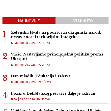
NAJNOVIJE
ISTAKNUTO
Zelenski: Hvala na podršci za ukrajinski narod,
nezavisnost i teritorijalni integritet
12:45
08.08.2026
POLITIKA
Vučić: Nastavljamo principijelnu politiku prema
Ukrajini
12:38
08.08.2026
POLITIKA
Dan mladih: Edukacija i zabava
12:00
08.08.2026
PANČEVO
Požar u Deliblatskoj peščari i dalje je aktivan
11:54
08.08.2026
PANČEVO
Vučić svečano dočekao Zelenskog ispred Palate