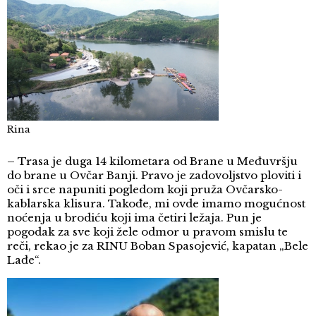
Rina
– Trasa je duga 14 kilometara od Brane u Međuvršju
do brane u Ovčar Banji. Pravo je zadovoljstvo ploviti i
oči i srce napuniti pogledom koji pruža Ovčarsko-
kablarska klisura. Takođe, mi ovde imamo mogućnost
noćenja u brodiću koji ima četiri ležaja. Pun je
pogodak za sve koji žele odmor u pravom smislu te
reči, rekao je za RINU Boban Spasojević, kapatan „Bele
Lađe“.