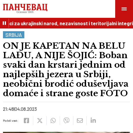
ci za ukrajinski narod, nezavisnost i teritorijalni integritet
SRBIJA
ON JE KAPETAN NA BELU
LAĐU, A NIJE ŠOJIĆ: Boban
svaki dan krstari jednim od
najlepših jezera u Srbiji,
neobični brodić oduševljava
domaće i strane goste FOTO
21:48
04.08.2023
Podeli vest: