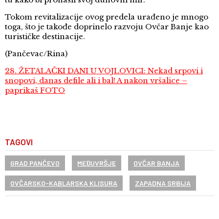
Tokom revitalizacije ovog predela urađeno je mnogo
toga, što je takođe doprinelo razvoju Ovčar Banje kao
turističke destinacije.
(Pančevac/Rina)
28. ŽETALAČKI DANI U VOJLOVICI: Nekad srpovi i
snopovi, danas defile ali i bal! A nakon vršalice –
paprikaš FOTO
TAGOVI
GRAD PANČEVO
MEĐUVRŠJE
OVČAR BANJA
OVČARSKO-KABLARSKA KLISURA
ZAPADNA SRBIJA