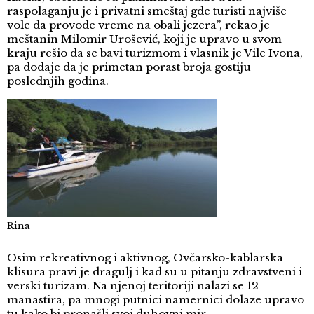
raspolaganju je i privatni smeštaj gde turisti najviše
vole da provode vreme na obali jezera”, rekao je
meštanin Milomir Urošević, koji je upravo u svom
kraju rešio da se bavi turizmom i vlasnik je Vile Ivona,
pa dodaje da je primetan porast broja gostiju
poslednjih godina.
Rina
Osim rekreativnog i aktivnog, Ovčarsko-kablarska
klisura pravi je dragulj i kad su u pitanju zdravstveni i
verski turizam. Na njenoj teritoriji nalazi se 12
manastira, pa mnogi putnici namernici dolaze upravo
tu kako bi pronašli svoj duhovni mir.