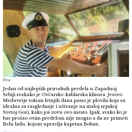
Rina
Jedan od najlepših prirodnih predela u Zapadnoj
Srbiji svakako je Ovčarsko-kablarska klisura. Jezero
Međuvršje tokom letnjih dana puno je plovila koja su
idealna za razgledanje i uživanje na maloj srpskoj
Svetoj Gori, kako još zovu ovo mesto. Ipak, svako ko je
bar prošao ovim predelom nije mogao a da ne primeti
Belu lađu, kojom upravlja kapetan Boban.