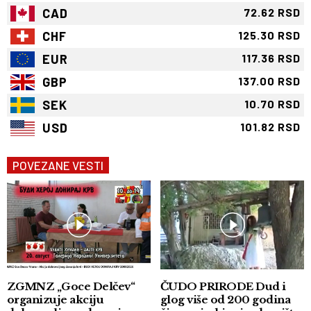
CAD
72.62 RSD
CHF
125.30 RSD
EUR
117.36 RSD
GBP
137.00 RSD
SEK
10.70 RSD
USD
101.82 RSD
POVEZANE VESTI
ZGMNZ „Goce Delčev“
ČUDO PRIRODE Dud i
organizuje akciju
glog više od 200 godina