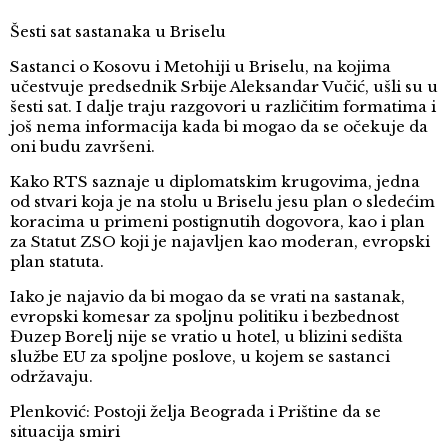
Šesti sat sastanaka u Briselu
Sastanci o Kosovu i Metohiji u Briselu, na kojima
učestvuje predsednik Srbije Aleksandar Vučić, ušli su u
šesti sat. I dalje traju razgovori u različitim formatima i
još nema informacija kada bi mogao da se očekuje da
oni budu završeni.
Kako RTS saznaje u diplomatskim krugovima, jedna
od stvari koja je na stolu u Briselu jesu plan o sledećim
koracima u primeni postignutih dogovora, kao i plan
za Statut ZSO koji je najavljen kao moderan, evropski
plan statuta.
Iako je najavio da bi mogao da se vrati na sastanak,
evropski komesar za spoljnu politiku i bezbednost
Đuzep Borelj nije se vratio u hotel, u blizini sedišta
službe EU za spoljne poslove, u kojem se sastanci
održavaju.
Plenković: Postoji želja Beograda i Prištine da se
situacija smiri