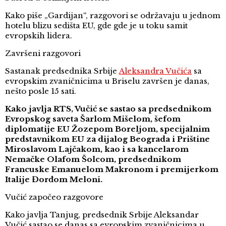
Kako piše „Gardijan“, razgovori se održavaju u jednom
hotelu blizu sedišta EU, gde gde je u toku samit
evropskih lidera.
Završeni razgovori
Sastanak predsednika Srbije
Aleksandra Vučića
sa
evropskim zvaničnicima u Briselu završen je danas,
nešto posle 15 sati.
Kako javlja RTS, Vučić se sastao sa predsednikom
Evropskog saveta Šarlom Mišelom, šefom
diplomatije EU Žozepom Boreljom, specijalnim
predstavnikom EU za dijalog Beograda i Prištine
Miroslavom Lajčakom, kao i sa kancelarom
Nemačke Olafom Šolcom, predsednikom
Francuske Emanuelom Makronom i premijerkom
Italije Đorđom Meloni.
Vučić započeo razgovore
Kako javlja Tanjug, predsednik Srbije Aleksandar
Vučić sastao se danas sa evropskim zvaničnicima u