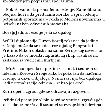
sprovođenjem potpisanih sporazuma.
– Pokušavamo da pronađemo rešenje. Zamolili smo
obojicu lidera da preduzmu korake u sprovođenju
potpisanih sporazuma – rekla je Meloni novinarima u
Briselu nakon odvojenih sastanaka.
Borelj: Jedino rešenje je kroz dijalog
Šef EU diplomatije Đuzep Borelj rekao je da jedino
rešenje može da se nađe kroz dijalog Beograda i
Prištine. Nakon dolaska na samit Evropskog saveta, on
je kazao da će možda napustiti taj skup vratiti se na
sastanak sa Vučićem i Kurtijem.
– Možda ću opet da napustim sastanak i sednem sa
liderima Kosova i Srbije kako bi pokušali da nađemo
rešenje u okviru dijaloga. Nema rešenja bez dijaloga
radi normalizacije odnosa – rekao je Borelj.
Kurti opet u zgradi gde se održavaju razgovori
Prištinski premijer Aljbin Kurti se vratio u zgradu gde
su se danas održavali sastanci sa evropskim liderima i