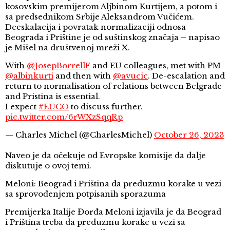
kosovskim premijerom Aljbinom Kurtijem, a potom i
sa predsednikom Srbije Aleksandrom Vučićem.
Deeskalacija i povratak normalizaciji odnosa
Beograda i Prištine je od suštinskog značaja – napisao
je Mišel na društvenoj mreži X.
With
@JosepBorrellF
and EU colleagues, met with PM
@albinkurti
and then with
@avucic
. De-escalation and
return to normalisation of relations between Belgrade
and Pristina is essential.
I expect
#EUCO
to discuss further.
pic.twitter.com/6rWXzSqqRp
— Charles Michel (@CharlesMichel)
October 26, 2023
Naveo je da očekuje od Evropske komisije da dalje
diskutuje o ovoj temi.
Meloni: Beograd i Priština da preduzmu korake u vezi
sa sprovođenjem potpisanih sporazuma
Premijerka Italije Đorđa Meloni izjavila je da Beograd
i Priština treba da preduzmu korake u vezi sa