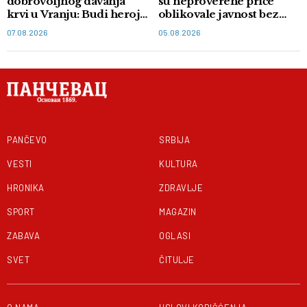
dobrovoljnog davanja
su neproverene priče
krvi u Vranju: Budi heroj,
oblikovale javnost bez
doniraj krv
dokaza
07.08.2026
05.08.2026
PANČEVO
SRBIJA
VESTI
KULTURA
HRONIKA
ZDRAVLJE
SPORT
MAGAZIN
ZABAVA
OGLASI
SVET
ČITULJE