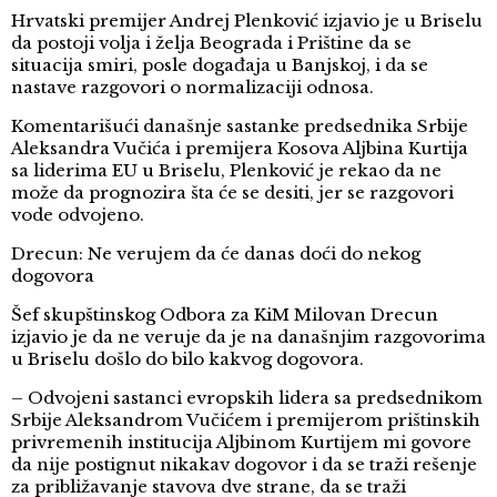
Hrvatski premijer Andrej Plenković izjavio je u Briselu
da postoji volja i želja Beograda i Prištine da se
situacija smiri, posle događaja u Banjskoj, i da se
nastave razgovori o normalizaciji odnosa.
Komentarišući današnje sastanke predsednika Srbije
Aleksandra Vučića i premijera Kosova Aljbina Kurtija
sa liderima EU u Briselu, Plenković je rekao da ne
može da prognozira šta će se desiti, jer se razgovori
vode odvojeno.
Drecun: Ne verujem da će danas doći do nekog
dogovora
Šef skupštinskog Odbora za KiM Milovan Drecun
izjavio je da ne veruje da je na današnjim razgovorima
u Briselu došlo do bilo kakvog dogovora.
– Odvojeni sastanci evropskih lidera sa predsednikom
Srbije Aleksandrom Vučićem i premijerom prištinskih
privremenih institucija Aljbinom Kurtijem mi govore
da nije postignut nikakav dogovor i da se traži rešenje
za približavanje stavova dve strane, da se traži