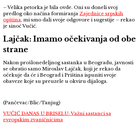
– Velika petorka je bila ovde. Oni su doneli svoj
predlog oko načina formiranja
Zajednice srpskih
opština
, mi smo dali svoje odgovore i sugestije – rekao
je sinoć Vučić.
Lajčak: Imamo očekivanja od obe
strane
Nakon prošlonedeljnog sastanka u Beogradu, javnosti
se obratio samo Miroslav Lajčak, koji je rekao da
očekuje da će i Beograd i Priština ispuniti svoje
obaveze koje su preuzele u okviru dijaloga.
(Pančevac/Blic/Tanjug)
VUČIĆ DANAS U BRISELU: Važni sastanci sa
evropskim zvaničnicima