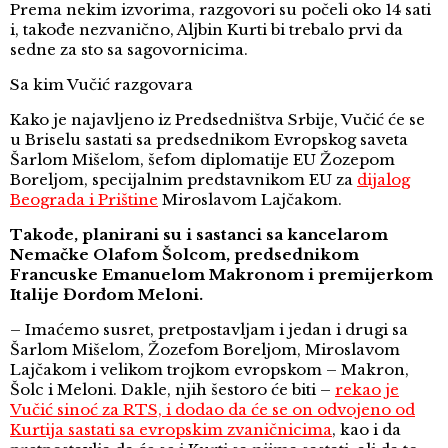
Prema nekim izvorima, razgovori su počeli oko 14 sati
i, takođe nezvanično, Aljbin Kurti bi trebalo prvi da
sedne za sto sa sagovornicima.
Sa kim Vučić razgovara
Kako je najavljeno iz Predsedništva Srbije, Vučić će se
u Briselu sastati sa predsednikom Evropskog saveta
Šarlom Mišelom, šefom diplomatije EU Žozepom
Boreljom, specijalnim predstavnikom EU za
dijalog
Beograda i Prištine
Miroslavom Lajčakom.
Takođe, planirani su i sastanci sa kancelarom
Nemačke Olafom Šolcom, predsednikom
Francuske Emanuelom Makronom i premijerkom
Italije Đorđom Meloni.
– Imaćemo susret, pretpostavljam i jedan i drugi sa
Šarlom Mišelom, Žozefom Boreljom, Miroslavom
Lajčakom i velikom trojkom evropskom – Makron,
Šolc i Meloni. Dakle, njih šestoro će biti –
rekao je
Vučić sinoć za RTS, i dodao da će se on odvojeno od
Kurtija sastati sa evropskim zvaničnicima
, kao i da