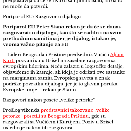
pretpostavlja da će se i Kurti sa njima sastati, ali da to
ne može da potvrdi.
Portparol EU: Razgovor o dijalogu
Portparol EU Peter Stano rekao je da će se danas
razgovarati o dijalogu, kao što se radilo i na svim
prethodnim samitima jer je dijalog, istakao je,
veoma važno pitanje za EU
.
– Lideri Beograda i Prištine predsednik Vučić i
Aljbin
Kurti
pozvani su u Brisel na zasebne razgovore sa
evropskim liderima. Neću zalaziti u logističke detalje,
objavićemo ih kasnije, ali ideja je održati ove sastanke
na marginama samita Evropskog saveta u znak
podrške povratku dijalogu, jer je to glavna poruka
Evropske unije – rekao je Stano.
Razgovori nakon posete „velike petorke“
Prošlog vikenda
predstavnici takozvane „velike
petorke“ posetili su Beograd i Prištinu
, gde su
razgovarali sa Vučićem i Kurtijem. Poziv u Brisel
usledio je nakon tih razgovora.