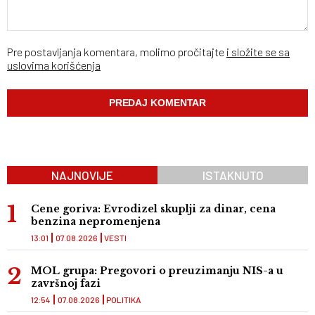
Pre postavljanja komentara, molimo pročitajte
i složite se sa
uslovima korišćenja
NAJNOVIJE
ISTAKNUTO
Cene goriva: Evrodizel skuplji za dinar, cena
benzina nepromenjena
13:01
07.08.2026
VESTI
MOL grupa: Pregovori o preuzimanju NIS-a u
završnoj fazi
12:54
07.08.2026
POLITIKA