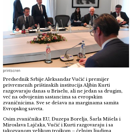
printscren
Predsednik Srbije Aleksandar Vučić i premijer
privremenih prištinskih institucija Aljbin Kurti
razgovaraju danas u Briselu, ali ne jedan sa drugim,
već na odvojenim sastancima sa evropskim
zvaničnicima. Sve se dešava na marginama samita
Evropskog saveta.
Osim zvaničnika EU, Đuzepa Borelja, Šarla Mišela i
Miroslava Lajčaka, Vučić i Kurti razgovaraju i sa
takozvanom velikom trojkom – čelnim ljudima