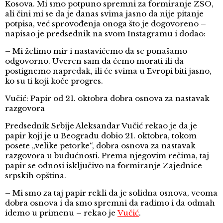
Kosova. Mi smo potpuno spremni za formiranje ZSO,
ali čini mi se da je danas svima jasno da nije pitanje
potpisa, već sprovođenja onoga što je dogovoreno –
napisao je predsednik na svom Instagramu i dodao:
– Mi želimo mir i nastavićemo da se ponašamo
odgovorno. Uveren sam da ćemo morati ili da
postignemo napredak, ili će svima u Evropi biti jasno,
ko su ti koji koče progres.
Vučić: Papir od 21. oktobra dobra osnova za nastavak
razgovora
Predsednik Srbije Aleksandar Vučić rekao je da je
papir koji je u Beogradu dobio 21. oktobra, tokom
posete „velike petorke“, dobra osnova za nastavak
razgovora u budućnosti. Prema njegovim rečima, taj
papir se odnosi isključivo na formiranje Zajednice
srpskih opština.
– Mi smo za taj papir rekli da je solidna osnova, veoma
dobra osnova i da smo spremni da radimo i da odmah
idemo u primenu – rekao je
Vučić
.