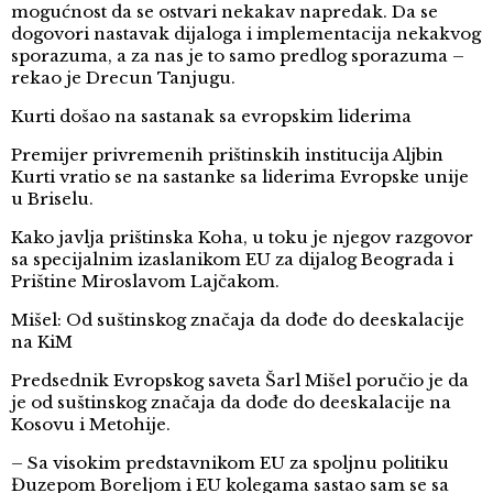
mogućnost da se ostvari nekakav napredak. Da se
dogovori nastavak dijaloga i implementacija nekakvog
sporazuma, a za nas je to samo predlog sporazuma –
rekao je Drecun Tanjugu.
Kurti došao na sastanak sa evropskim liderima
Premijer privremenih prištinskih institucija Aljbin
Kurti vratio se na sastanke sa liderima Evropske unije
u Briselu.
Kako javlja prištinska Koha, u toku je njegov razgovor
sa specijalnim izaslanikom EU za dijalog Beograda i
Prištine Miroslavom Lajčakom.
Mišel: Od suštinskog značaja da dođe do deeskalacije
na KiM
Predsednik Evropskog saveta Šarl Mišel poručio je da
je od suštinskog značaja da dođe do deeskalacije na
Kosovu i Metohije.
– Sa visokim predstavnikom EU za spoljnu politiku
Đuzepom Boreljom i EU kolegama sastao sam se sa