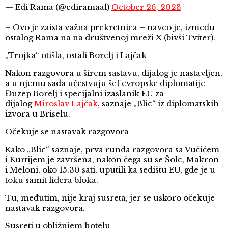
— Edi Rama (@ediramaal)
October 26, 2023
– Ovo je zaista važna prekretnica – naveo je, između
ostalog Rama na na društvenoj mreži X (bivši Tviter).
„Trojka“ otišla, ostali Borelj i Lajčak
Nakon razgovora u širem sastavu, dijalog je nastavljen,
a u njemu sada učestvuju šef evropske diplomatije
Đuzep Borelj i specijalni izaslanik EU za
dijalog
Miroslav Lajčak
, saznaje „Blic“ iz diplomatskih
izvora u Briselu.
Očekuje se nastavak razgovora
Kako „Blic“ saznaje, prva runda razgovora sa Vučićem
i Kurtijem je završena, nakon čega su se Šolc, Makron
i Meloni, oko 15.30 sati, uputili ka sedištu EU, gde je u
toku samit lidera bloka.
Tu, međutim, nije kraj susreta, jer se uskoro očekuje
nastavak razgovora.
Susreti u obližnjem hotelu