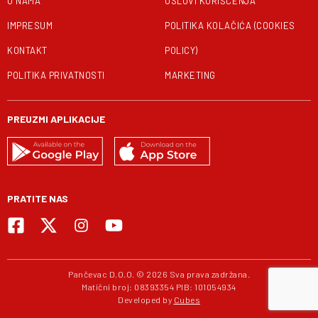
O NAMA
USLOVI KORIŠĆENJA
IMPRESUM
POLITIKA KOLAČIĆA (COOKIES
KONTAKT
POLICY)
POLITIKA PRIVATNOSTI
MARKETING
PREUZMI APLIKACIJE
PRATITE NAS
Pančevac D.O.O. © 2026 Sva prava zadržana.
Matični broj: 08393354 PIB: 101054934
Developed by
Cubes