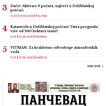
Dačić: Aktivno 9 požara, najveći u Deliblatskoj
peščari
12:27
07.08.2026
POLITIKA
Katastrofa u Deliblatskoj peščari: Vatra progutala
više od 940 hektara šume!
12:10
07.08.2026
HRONIKA
VITMAN: Za kvalitetno odvođenje atmosferskih
voda
11:23
07.08.2026
PANČEVO
VIDI SVE