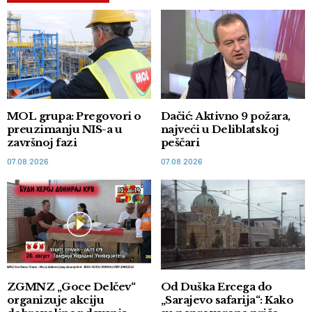
MOL grupa: Pregovori o
Dačić: Aktivno 9 požara,
preuzimanju NIS-a u
najveći u Deliblatskoj
završnoj fazi
peščari
07.08.2026
07.08.2026
ZGMNZ „Goce Delčev“
Od Duška Ercega do
organizuje akciju
„Sarajevo safarija“: Kako