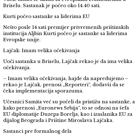
Briselu. Sastanak je počeo oko 14.40 sati.
Kurti počeo sastanke sa liderima EU
Nešto posle 14 sati premijer privremenih prištinskih
institucija Aljbin Kurti počeo je sastanke sa liderima
Evropske unije.
Lajčak: Imam velika očekivanja
Uoči sastanka u Briselu, Lajčak rekao je da ima velika
očekivanja.
– Imam velika očekivanja, hajde da napredujemo –
rekao je Lajčak, prenosi „Reporteri“, dodavši da se
čeka implementacija sporazuma.
Učesnici Samita već su počeli da pristižu na sastanke, a
kako prenosi „Euronews Srbija“, to se odnosi na šefa
EU diplomatije Đuzepa Borelja, kao i izaslanika EU za
dijalog Beograda i Prištine Miroslava Lajčaka.
Sastanci pre formalnog dela