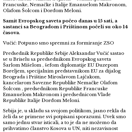
Francuske, Nemačke i Italije Emanuelom Makronom,
Olafom Šolcom i Đorđom Meloni.
Samit Evropskog saveta počeo danas u 15 sati, a
sastanci sa Beogradom i Prištinom počeli su oko 14
časova.
Vučić: Potpuno smo spremni za formiranje ZSO
Predsednik Republike Srbije Aleksandar Vučić sastao
se u Briselu sa predsednikom Evropskog saveta
Šarlom Mišelom , šefom diplomatije EU Đuzepom
Boreljem, specijalnim predstavnikom EU za dijalog
Beograda i Prištine Miroslavom Lajčakom,
kancelarom Savezne Republike Nemačke Olafom
Šolcom , predsednikom Republike Francuske
Emanuelom Makronom i predsednicom Vlade
Republike Italije Đorđom Meloni.
Srbija je, u skladu sa svojom politikom, jasno rekla da
želi da se primene svi potpisani sporazumi. Uvek smo
samo jednu stvar isticali, a to je da ne možemo da
prihvatimo članstvo Kosova u UN, niti nezavisnost