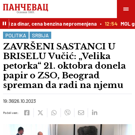
i za dinar, cena benzina nepromenjena
12:54
MOL grupa:
POLITIKA
SRBIJA
ZAVRŠENI SASTANCI U
BRISELU Vučić: „Velika
petorka“ 21. oktobra donela
papir o ZSO, Beograd
spreman da radi na njemu
19:36
26.10.2023
Podeli vest: