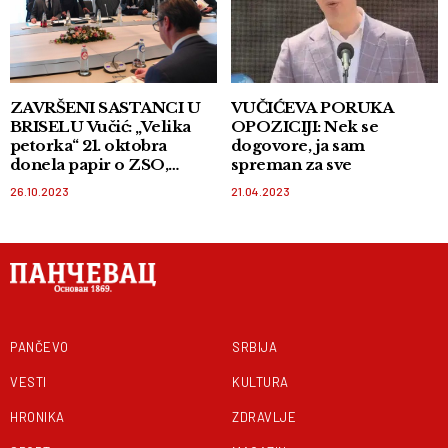
ZAVRŠENI SASTANCI U
VUČIĆEVA PORUKA
BRISELU Vučić: „Velika
OPOZICIJI: Nek se
petorka“ 21. oktobra
dogovore, ja sam
donela papir o ZSO,
spreman za sve
Beograd spreman da radi
26.10.2023
21.04.2023
na njemu
PANČEVO
SRBIJA
VESTI
KULTURA
HRONIKA
ZDRAVLJE