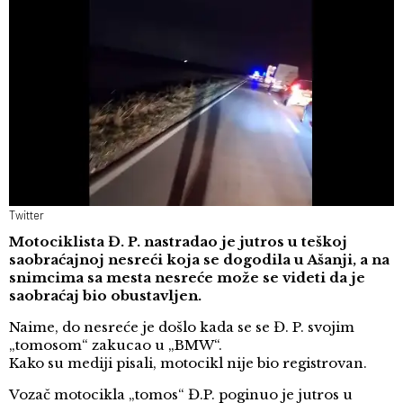
Twitter
Motociklista Đ. P. nastradao je jutros u teškoj
saobraćajnoj nesreći koja se dogodila u Ašanji, a na
snimcima sa mesta nesreće može se videti da je
saobraćaj bio obustavljen.
Naime, do nesreće je došlo kada se se Đ. P. svojim
„tomosom“ zakucao u „BMW“.
Kako su mediji pisali, motocikl nije bio registrovan.
Vozač motocikla „tomos“ Đ.P. poginuo je jutros u