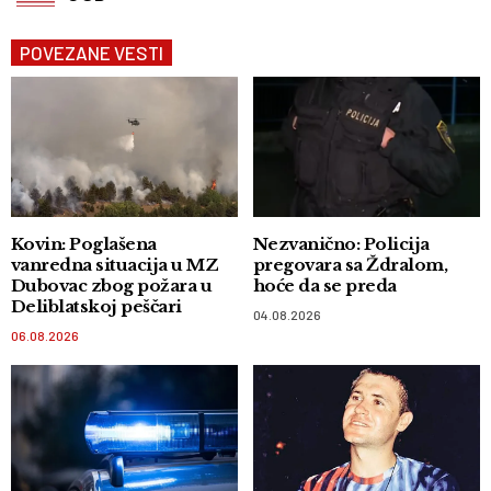
POVEZANE VESTI
Kovin: Poglašena
Nezvanično: Policija
vanredna situacija u MZ
pregovara sa Ždralom,
Dubovac zbog požara u
hoće da se preda
Deliblatskoj peščari
04.08.2026
06.08.2026