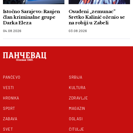
Istočno Sarajevo: Ranjen
Osuđeni „zemunac”
član kriminalne grupe
Sretko Kalinić oženio se
Darka Eleza
na robiji u Zabeli
04.08.2026
03.08.2026
PANČEVO
SRBIJA
VESTI
KULTURA
HRONIKA
ZDRAVLJE
SPORT
MAGAZIN
ZABAVA
OGLASI
SVET
ČITULJE