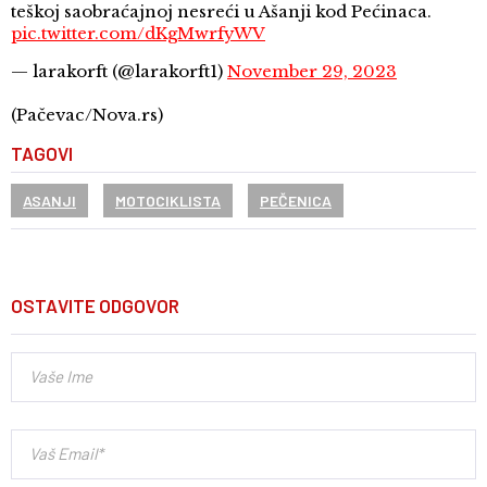
teškoj saobraćajnoj nesreći u Ašanji kod Pećinaca.
pic.twitter.com/dKgMwrfyWV
— larakorft (@larakorft1)
November 29, 2023
(Pačevac/Nova.rs)
TAGOVI
ASANJI
MOTOCIKLISTA
PEČENICA
OSTAVITE ODGOVOR