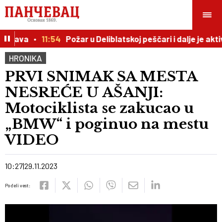
zabava
11:54
Požar u Deliblatskoj peščari i dalje je aktiva
HRONIKA
PRVI SNIMAK SA MESTA
NESREĆE U AŠANJI:
Motociklista se zakucao u
„BMW“ i poginuo na mestu
VIDEO
10:27
29.11.2023
Podeli vest: