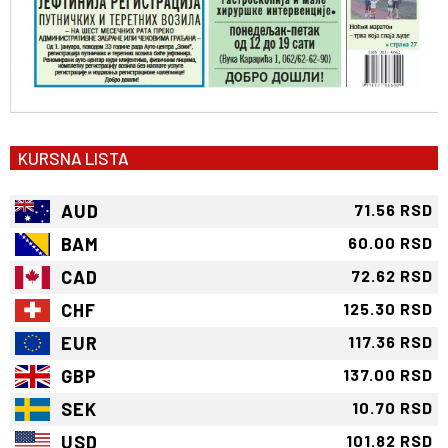
KURSNA LISTA
AUD
71.56 RSD
BAM
60.00 RSD
CAD
72.62 RSD
CHF
125.30 RSD
EUR
117.36 RSD
GBP
137.00 RSD
SEK
10.70 RSD
USD
101.82 RSD