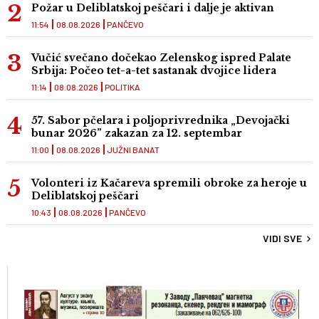
Požar u Deliblatskoj peščari i dalje je aktivan
11:54
08.08.2026
PANČEVO
Vučić svečano dočekao Zelenskog ispred Palate
Srbija: Počeo tet-a-tet sastanak dvojice lidera
11:14
08.08.2026
POLITIKA
57. Sabor pčelara i poljoprivrednika „Devojački
bunar 2026” zakazan za 12. septembar
11:00
08.08.2026
JUŽNI BANAT
Volonteri iz Kačareva spremili obroke za heroje u
Deliblatskoj peščari
10:43
08.08.2026
PANČEVO
VIDI SVE