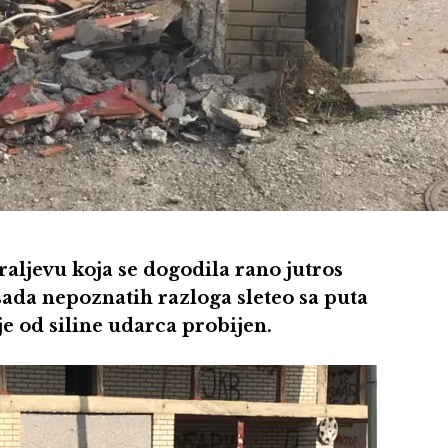
ljevu koja se dogodila rano jutros
a sada nepoznatih razloga sleteo sa puta
 je od siline udarca probijen.