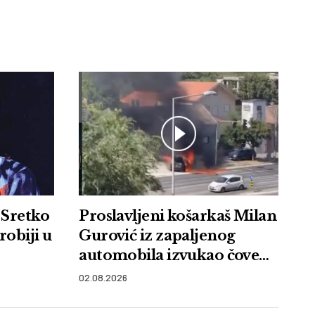
 Sretko
Proslavljeni košarkaš Milan
robiji u
Gurović iz zapaljenog
automobila izvukao čoveka
i sprečio tragediju
02.08.2026