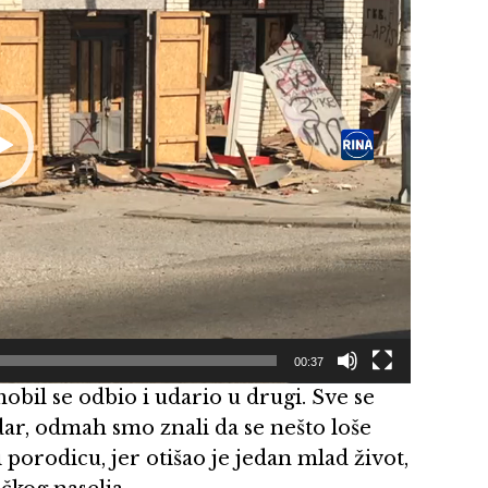
00:37
obil se odbio i udario u drugi. Sve se
udar, odmah smo znali da se nešto loše
i porodicu, jer otišao je jedan mlad život,