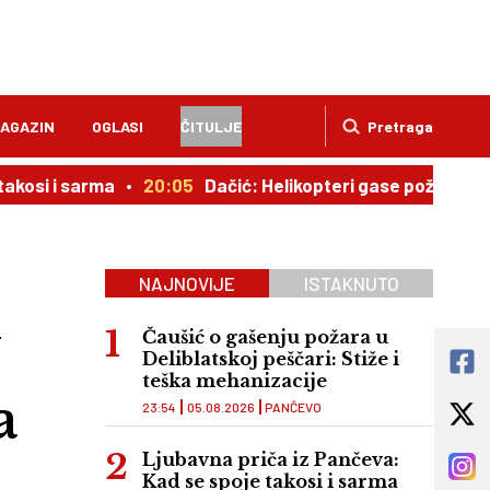
AGAZIN
OGLASI
ČITULJE
Pretraga
rma
20:05
Dačić: Helikopteri gase požar u Deliblatskoj 
NAJNOVIJE
ISTAKNUTO
U
Čaušić o gašenju požara u
Deliblatskoj peščari: Stiže i
teška mehanizacije
a
23:54
05.08.2026
PANČEVO
Ljubavna priča iz Pančeva:
Kad se spoje takosi i sarma