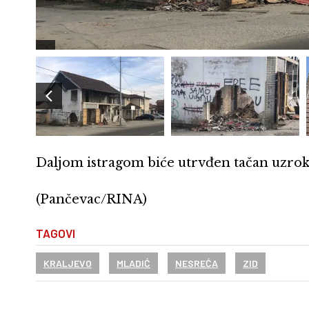
Daljom istragom biće utrvđen tačan uzrok
(Pančevac/RINA)
TAGOVI
KRALJEVO
MLADIĆ
NESREĆA
ZID