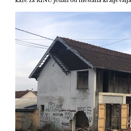
kaže za RINU jedan od meštana kraljevalja