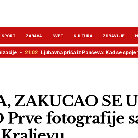
SPORT
ZABAVA
SVET
KULTURA
ZDRAVLJE
M
21:02
Ljubavna priča iz Pančeva: Kad se spoje takosi i sa
A, ZAKUCAO SE 
rve fotografije s
 Kraljevu