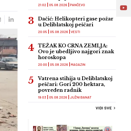
21:02
05.08.2026
PANČEVO
Dačić: Helikopteri gase požar
u Deliblatskoj peščari
20:05
05.08.2026
VESTI
TEŽAK KO CRNA ZEMLJA:
Ovo je ubedljivo najgori znak
horoskopa
20:00
05.08.2026
MAGAZIN
Vatrena stihija u Deliblatskoj
peščari: Gori 200 hektara,
povređen radnik
19:03
05.08.2026
JUŽNI BANAT
VIDI SVE