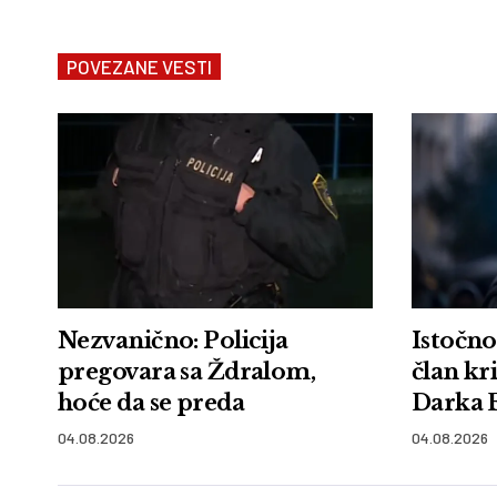
POVEZANE VESTI
Nezvanično: Policija
Istočno
pregovara sa Ždralom,
član kr
hoće da se preda
Darka 
04.08.2026
04.08.2026