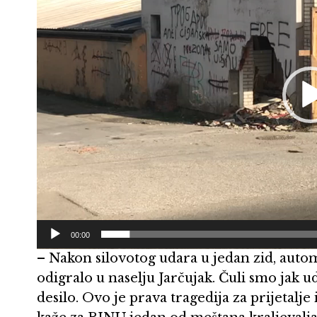
00:00
– Nakon silovotog udara u jedan zid, autom
odigralo u naselju Jarčujak. Čuli smo jak 
desilo. Ovo je prava tragedija za prijetalje 