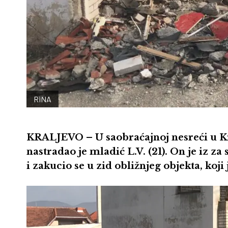
RINA
KRALJEVO – U saobraćajnoj nesreći u Kra
nastradao je mladić L.V. (21). On je iz z
i zakucio se u zid obližnjeg objekta, koji
Pregledač
video
zapisa