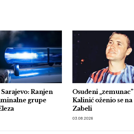
 Sarajevo: Ranjen
Osuđeni „zemunac”
iminalne grupe
Kalinić oženio se na 
Eleza
Zabeli
03.08.2026