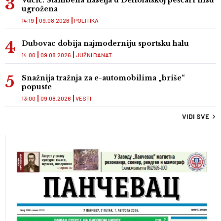
Vučić: Stambena naselja u Deliblatskoj peščari nisu
ugrožena
14:19
09.08.2026
POLITIKA
Dubovac dobija najmoderniju sportsku halu
14:00
09.08.2026
JUŽNI BANAT
Snažnija tražnja za e-automobilima „briše“
popuste
13:00
09.08.2026
VESTI
VIDI SVE