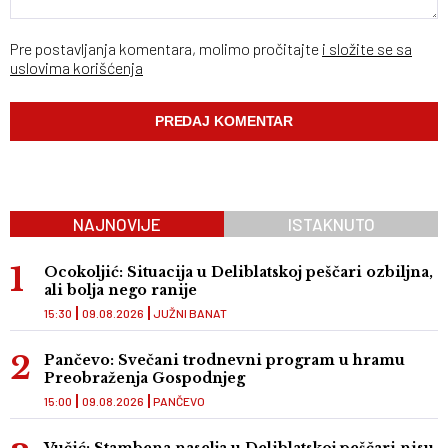
Pre postavljanja komentara, molimo pročitajte
i složite se sa
uslovima korišćenja
NAJNOVIJE
ISTAKNUTO
Ocokoljić: Situacija u Deliblatskoj peščari ozbiljna,
ali bolja nego ranije
15:30
09.08.2026
JUŽNI BANAT
Pančevo: Svečani trodnevni program u hramu
Preobraženja Gospodnjeg
15:00
09.08.2026
PANČEVO