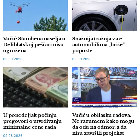
Vučić: Stambena naselja u
Snažnija tražnja za e-
Deliblatskoj peščari nisu
automobilima „briše“
ugrožena
popuste
09.08.2026
09.08.2026
U ponedeljak počinju
Vučić u obilasku radova:
pregovori o utvrđivanju
Ne razumem kako mogu
minimalne cene rada
da odu na odmor, a da
nisu završili projekat
09.08.2026