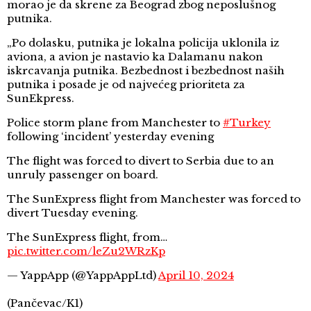
morao je da skrene za Beograd zbog neposlušnog
putnika.
„Po dolasku, putnika je lokalna policija uklonila iz
aviona, a avion je nastavio ka Dalamanu nakon
iskrcavanja putnika. Bezbednost i bezbednost naših
putnika i posade je od najvećeg prioriteta za
SunEkpress.
Police storm plane from Manchester to
#Turkey
following ‘incident’ yesterday evening
The flight was forced to divert to Serbia due to an
unruly passenger on board.
The SunExpress flight from Manchester was forced to
divert Tuesday evening.
The SunExpress flight, from…
pic.twitter.com/leZu2WRzKp
— YappApp (@YappAppLtd)
April 10, 2024
(Pančevac/K1)