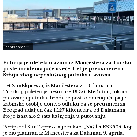
printscreen/YT
Policija je uletela u avion iz Mančestera za Tursku
posle incidenta juče uveče. Let je preusmeren u
Srbiju zbog neposlušnog putnika u avionu.
Let SunEkpressa, iz Mančestera za Dalaman, u
Turskoj, poleteo je nešto pre 19.30. Međutim, tokom
putovanja putnik u brodu je postao ometajući, pa je
kabinsko osoblje donelo odluku da se preusmeri za
Beograd udaljen čak 1.127 kilometara od Dalamana,
što je izazvalo 2 sata kašnjenja u putovanju.
Portparol SunEkpress-a je rekao: „Naš let KSK505, koji
je bio planiran iz Mančestera za Dalaman 9. aprila,