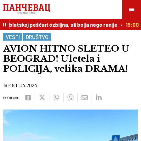
liblatskoj peščari ozbiljna, ali bolja nego ranije
15:00
P
VESTI
DRUŠTVO
AVION HITNO SLETEO U
BEOGRAD! Uletela i
POLICIJA, velika DRAMA!
18:49
11.04.2024
Podeli vest: