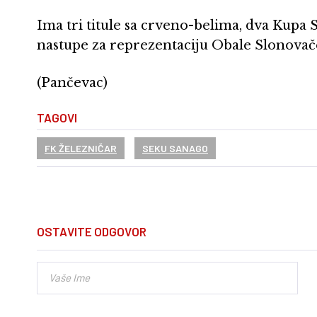
Ima tri titule sa crveno-belima, dva Kupa 
nastupe za reprezentaciju Obale Slonovač
(Pančevac)
TAGOVI
FK ŽELEZNIČAR
SEKU SANAGO
OSTAVITE ODGOVOR