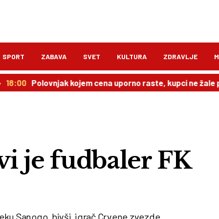
SPORT
ZABAVA
SVET
KULTURA
ZDRAVLJE
M
Polovnjak kojem cena uporno raste, kupci ne žale para
1
i je fudbaler FK
 Seku Sanogo, bivši igrač Crvene zvezde.