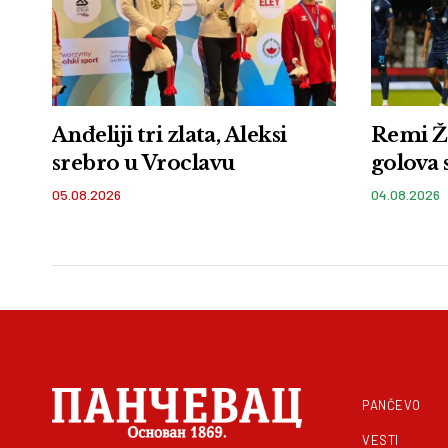
Anđeliji tri zlata, Aleksi
Remi Ž
srebro u Vroclavu
golova 
05.08.2026
04.08.2026
PANČEVO
VESTI