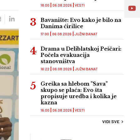
18:00
06.08.2026
VESTI
Bavanište: Evo kako je bilo na
Danima ćirilice
17:00
06.08.2026
JUŽNI BANAT
Drama u Deliblatskoj Peščari:
Počela evakuacija
stanovništva
16:22
06.08.2026
JUŽNI BANAT
Greška sa hlebom "Sava"
skupo se plaća: Evo šta
propisuje uredba i kolika je
kazna
16:00
06.08.2026
VESTI
VIDI SVE