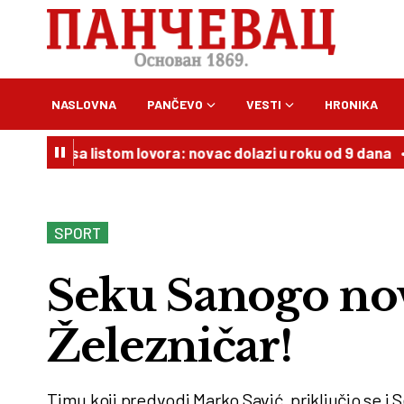
NASLOVNA
PANČEVO
VESTI
HRONIKA
al sa listom lovora: novac dolazi u roku od 9 dana
18:00
SPORT
Seku Sanogo nov
Železničar!
Timu koji predvodi Marko Savić, priključio se i