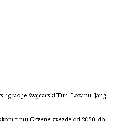
ts, igrao je švajcarski Tun, Lozanu, Jang
onskom timu Crvene zvezde od 2020. do