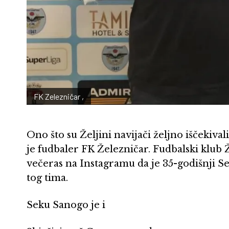
FK Zelezničar ,
Ono što su Željini navijači željno iščekiv
je fudbaler FK Železničar. Fudbalski klub 
večeras na Instagramu da je 35-godišnji S
tog tima.
Seku Sanogo je i