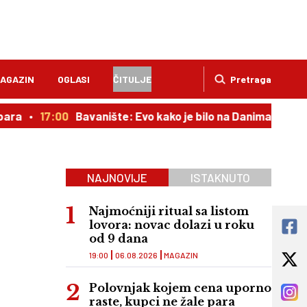
AGAZIN
OGLASI
ČITULJE
Pretraga
7:00
Bavanište: Evo kako je bilo na Danima ćirilice
16:2
NAJNOVIJE
ISTAKNUTO
Najmoćniji ritual sa listom
lovora: novac dolazi u roku
od 9 dana
19:00
06.08.2026
MAGAZIN
Polovnjak kojem cena uporno
raste, kupci ne žale para