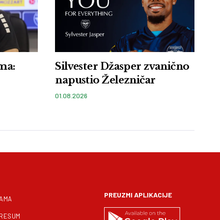
ma:
Silvester Džasper zvanično
napustio Železničar
01.08.2026
PREUZMI APLIKACIJE
NAMA
PRESUM