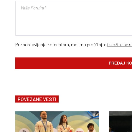
Pre postavljanja komentara, molimo pročitajte
i složite se 
POVEZANE VESTI