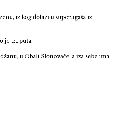
enu, iz kog dolazi u superligaša iz
je tri puta.
džanu, u Obali Slonovače, a iza sebe ima