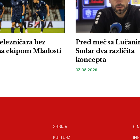
elezničara bez
Pred meč sa Lučani
sa ekipom Mladosti
Sudar dva različita
koncepta
03.08.2026
SRBIJA
O 
KULTURA
IM