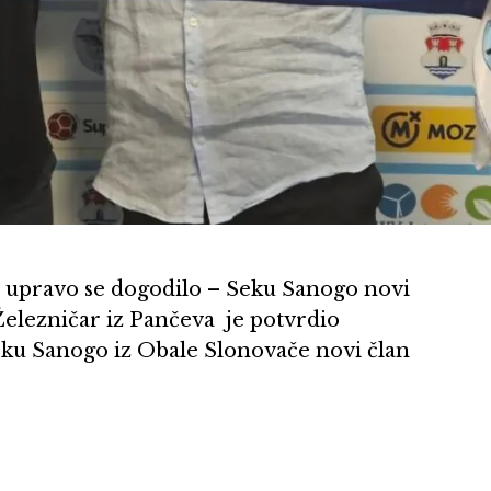
ali upravo se dogodilo – Seku Sanogo novi
Železničar iz Pančeva je potvrdio
eku Sanogo iz Obale Slonovače novi član