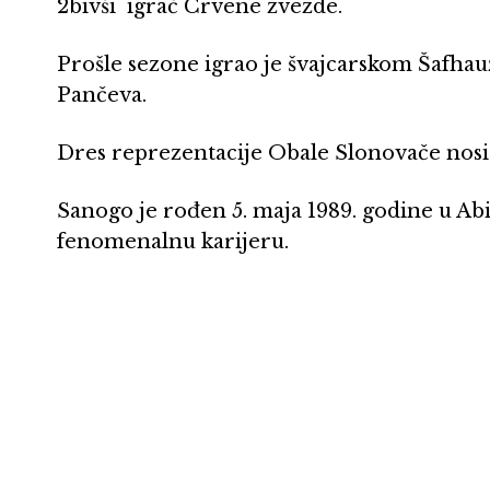
2bivši igrač Crvene zvezde.
Prošle sezone igrao je švajcarskom Šafhauz
Pančeva.
Dres reprezentacije Obale Slonovače nosio 
Sanogo je rođen 5. maja 1989. godine u Abi
fenomenalnu karijeru.