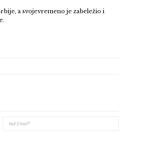
Srbije, a svojevremeno je zabeležio i
e.