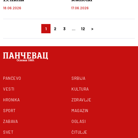
18.06.2026
17.06.2026
1
2
3
…
12
>
Kretanje
članaka
PANČEVO
SRBIJA
VESTI
KULTURA
HRONIKA
ZDRAVLJE
SPORT
MAGAZIN
ZABAVA
OGLASI
SVET
ČITULJE