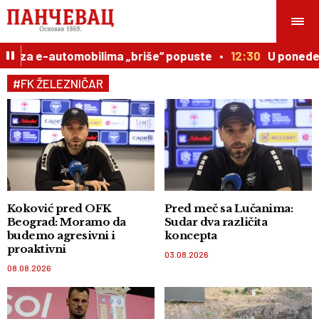
za e-automobilima „briše“ popuste
12:30
U ponedeljak p
#FK ŽELEZNIČAR
Koković pred OFK
Pred meč sa Lučanima:
Beograd: Moramo da
Sudar dva različita
budemo agresivni i
koncepta
proaktivni
03.08.2026
08.08.2026