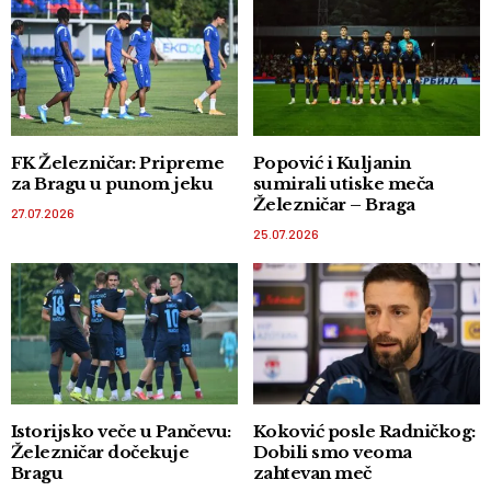
FK Železničar: Pripreme
Popović i Kuljanin
za Bragu u punom jeku
sumirali utiske meča
Železničar – Braga
27.07.2026
25.07.2026
Istorijsko veče u Pančevu:
Koković posle Radničkog:
Železničar dočekuje
Dobili smo veoma
Bragu
zahtevan meč