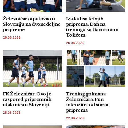
Železničar otputovao u
Iza kulisa letnjih
Sloveniju na dvonedeljne
priprema: Dan na
pripreme
treningu sa Davorinom
Tošićem
26.06.2026
26.06.2026
FK Železničar: Ovo je
Trening golmana
raspored pripremnih
Železničara: Pun
utakmica u Sloveniji
intenzitet od starta
priprema
25.06.2026
22.06.2026