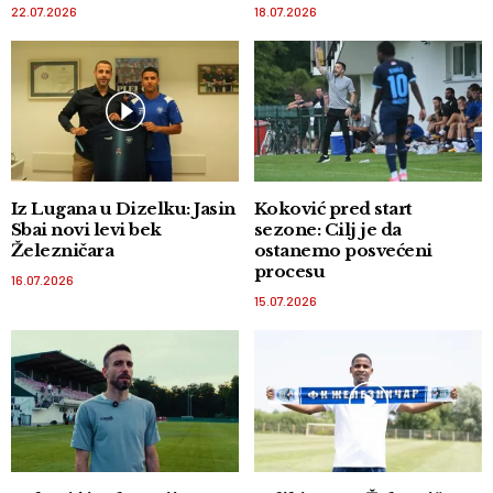
22.07.2026
18.07.2026
Iz Lugana u Dizelku: Jasin
Koković pred start
Sbai novi levi bek
sezone: Cilj je da
Železničara
ostanemo posvećeni
procesu
16.07.2026
15.07.2026