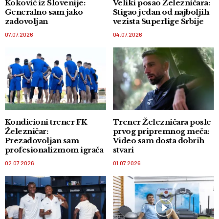
Koković iz Slovenije:
Veliki posao Železničara:
Generalno sam jako
Stigao jedan od najboljih
zadovoljan
vezista Superlige Srbije
07.07.2026
04.07.2026
Kondicioni trener FK
Trener Železničara posle
Železničar:
prvog pripremnog meča:
Prezadovoljan sam
Video sam dosta dobrih
profesionalizmom igrača
stvari
02.07.2026
01.07.2026