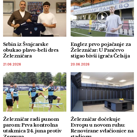
Srbin iz Švajcarske
Englez prvo pojačanje za
obukao plavo-beli dres
Železničar: U Pančevo
Železničara
stigao bivši igrača Čelsija
21.06.2026
20.06.2026
Železničar radi punom
Železničar dočekuje
parom: Prva kontrolna
Evropu u novom ruhu:
utakmica 24. juna protiv
Renovirane svlačionice na
Zemuna
stadionu