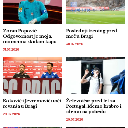
Zoran Popović:
Poslednji trening pred
Odgovornost je moja,
meč u Bragi
momcima skidam kapu
30.07.2026
31.07.2026
Koković i Jevremović uoči
Železničar pred let za
revanša u Bragi
Portugal: Idemo hrabro i
idemo na pobedu
29.07.2026
29.07.2026