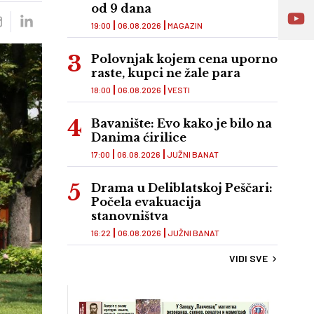
od 9 dana
19:00
06.08.2026
MAGAZIN
Polovnjak kojem cena uporno
raste, kupci ne žale para
18:00
06.08.2026
VESTI
Bavanište: Evo kako je bilo na
Danima ćirilice
17:00
06.08.2026
JUŽNI BANAT
Drama u Deliblatskoj Peščari:
Počela evakuacija
stanovništva
16:22
06.08.2026
JUŽNI BANAT
VIDI SVE