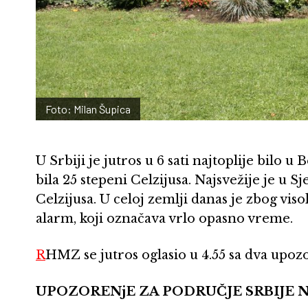
Foto: Milan Šupica
U Srbiji je jutros u 6 sati najtoplije bilo 
bila 25 stepeni Celzijusa. Najsvežije je u S
Celzijusa. U celoj zemlji danas je zbog vi
alarm, koji označava vrlo opasno vreme.
R
HMZ se jutros oglasio u 4.55 sa dva upozor
UPOZORENjE ZA PODRUČJE SRBIJE 