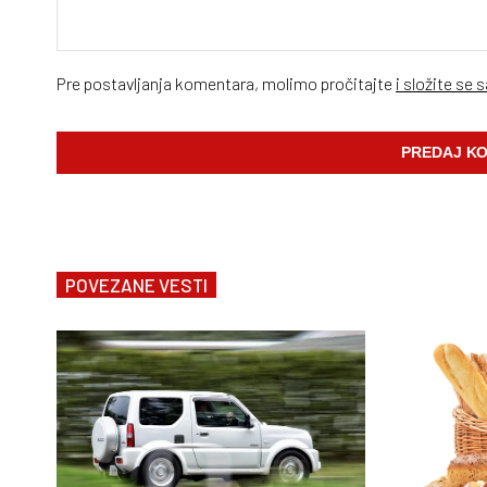
Pre postavljanja komentara, molimo pročitajte
i složite se 
POVEZANE VESTI