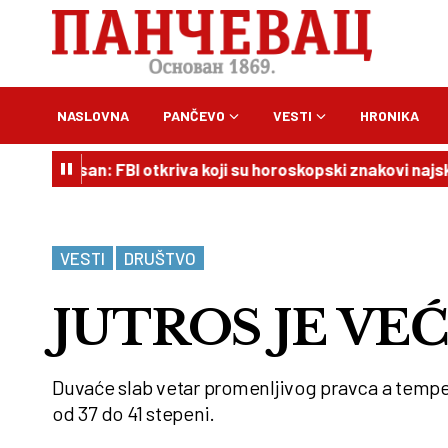
NASLOVNA
PANČEVO
VESTI
HRONIKA
san: FBI otkriva koji su horoskopski znakovi najskloniji kri
VESTI
DRUŠTVO
JUTROS JE VEĆ
Duvaće slab vetar promenljivog pravca a tempera
od 37 do 41 stepeni.