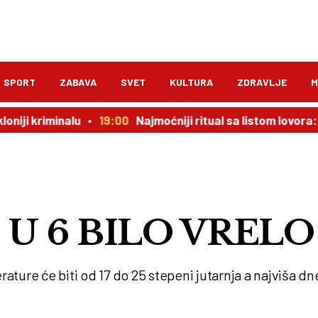
SPORT
ZABAVA
SVET
KULTURA
ZDRAVLJE
M
minalu
19:00
Najmoćniji ritual sa listom lovora: novac do
 U 6 BILO VRELO
ture će biti od 17 do 25 stepeni jutarnja a najviša d