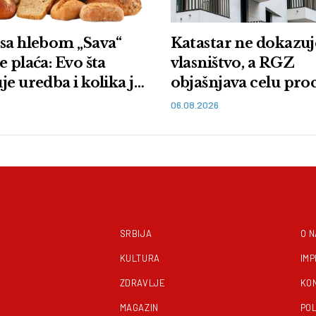
sa hlebom „Sava“
Katastar ne dokazuj
e plaća: Evo šta
vlasništvo, a RGZ
je uredba i kolika je
objašnjava celu pr
06.08.2026
SRBIJA
O 
KULTURA
IM
ZDRAVLJE
KO
MAGAZIN
POL