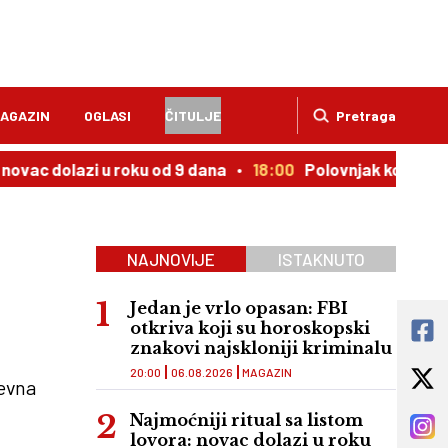
AGAZIN
OGLASI
ČITULJE
Pretraga
lazi u roku od 9 dana
18:00
Polovnjak kojem cena uporno
NAJNOVIJE
ISTAKNUTO
Jedan je vrlo opasan: FBI
otkriva koji su horoskopski
znakovi najskloniji kriminalu
20:00
06.08.2026
MAGAZIN
nevna
Najmoćniji ritual sa listom
lovora: novac dolazi u roku