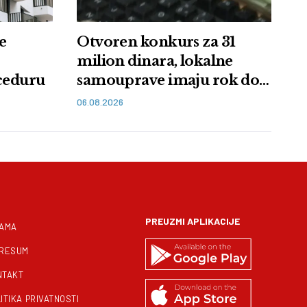
e
Otvoren konkurs za 31
milion dinara, lokalne
oceduru
samouprave imaju rok do
11. avgusta
06.08.2026
PREUZMI APLIKACIJE
NAMA
PRESUM
NTAKT
ITIKA PRIVATNOSTI