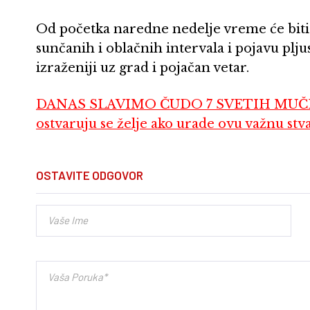
Od početka naredne nedelje vreme će biti
sunčanih i oblačnih intervala i pojavu pljus
izraženiji uz grad i pojačan vetar.
DANAS SLAVIMO ČUDO 7 SVETIH MUČEN
ostvaruju se želje ako urade ovu važnu stv
OSTAVITE ODGOVOR