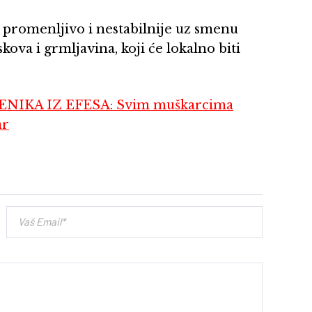
 promenljivo i nestabilnije uz smenu
kova i grmljavina, koji će lokalno biti
IKA IZ EFESA: Svim muškarcima
ar