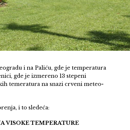
u Beogradu i na Paliću, gde je temperatura
jenici, gde je izmereno 13 stepeni
sokih temeratura na snazi crveni meteo-
enja, i to sledeća:
NA VISOKE TEMPERATURE