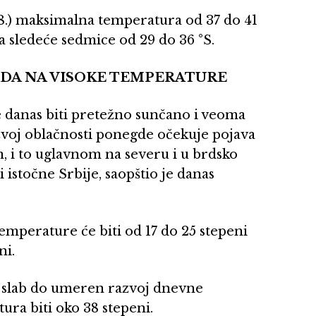
8.) maksimalna temperatura od 37 do 41
tka sledeće sedmice od 29 do 36 °S.
DA NA VISOKE TEMPERATURE
 će danas biti pretežno sunčano i veoma
azvoj oblačnosti ponegde očekuje pojava
m, i to uglavnom na severu i u brdsko
istočne Srbije, saopštio je danas
emperature će biti od 17 do 25 stepeni
ni.
 slab do umeren razvoj dnevne
ura biti oko 38 stepeni.