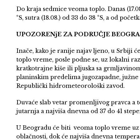
Do kraja sedmice veoma toplo. Danas (17.0
°S, sutra (18.08.) od 33 do 38 °S, a od poče
UPOZORENjE ZA PODRUČJE BEOGRA
Inače, kako je ranije najav ljeno, u Srbiji
toplo vreme, posle podne se, uz lokalni r
kratkotrajne kiše ili pljuska sa grmljavino
planinskim predelima jugozapadne, južne i 
Republički hidrometeorološki zavod.
Duvaće slab vetar promenljivog pravca a t
jutarnja a najviša dnevna od 37 do 41 stepe
U Beogradu će biti veoma toplo vreme uz
oblačnosti, dok će najviša dnevna temperat