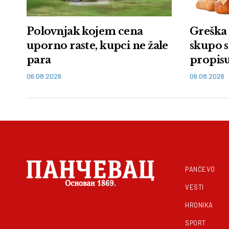
Polovnjak kojem cena
Greška 
uporno raste, kupci ne žale
skupo s
para
propisu
kazna
06.08.2026
06.08.2026
PANČEVO
VESTI
HRONIKA
SPORT