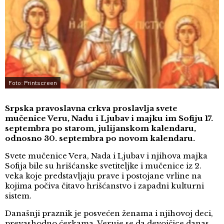
Foto: Printscreen
Srpska pravoslavna crkva proslavlja svete
mučenice Veru, Nadu i Ljubav i majku im Sofiju 17.
septembra po starom, julijanskom kalendaru,
odnosno 30. septembra po novom kalendaru.
Svete mučenice Vera, Nada i Ljubav i njihova majka
Sofija bile su hrišćanske svetiteljke i mučenice iz 2.
veka koje predstavljaju prave i postojane vrline na
kojima počiva čitavo hrišćanstvo i zapadni kulturni
sistem.
Današnji praznik je posvećen ženama i njihovoj deci,
prevashodno ćerkama. Veruje se da devojčice danas