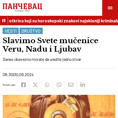
I otkriva koji su horoskopski znakovi najskloniji kriminalu
VESTI
DRUŠTVO
Slavimo Svete mučenice
Veru, Nadu i Ljubav
Danas obavezno morate da uradite jednu stvar
08:30
30.09.2024
Podeli vest: