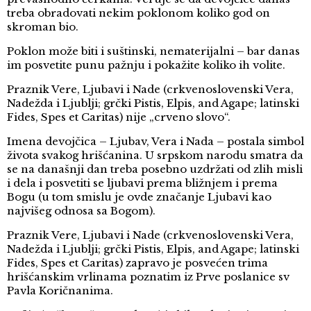
treba obradovati nekim poklonom koliko god on
skroman bio.
Poklon može biti i suštinski, nematerijalni – bar danas
im posvetite punu pažnju i pokažite koliko ih volite.
Praznik Vere, Ljubavi i Nade (crkvenoslovenski Vera,
Nadežda i Ljublji; grčki Pistis, Elpis, and Agape; latinski
Fides, Spes et Caritas) nije „crveno slovo“.
Imena devojčica – Ljubav, Vera i Nada – postala simbol
života svakog hrišćanina. U srpskom narodu smatra da
se na današnji dan treba posebno uzdržati od zlih misli
i dela i posvetiti se ljubavi prema bližnjem i prema
Bogu (u tom smislu je ovde značanje Ljubavi kao
najvišeg odnosa sa Bogom).
Praznik Vere, Ljubavi i Nade (crkvenoslovenski Vera,
Nadežda i Ljublji; grčki Pistis, Elpis, and Agape; latinski
Fides, Spes et Caritas) zapravo je posvećen trima
hrišćanskim vrlinama poznatim iz Prve poslanice sv
Pavla Koričnanima.