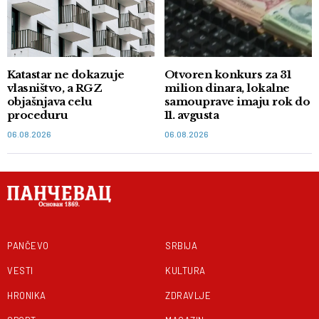
Katastar ne dokazuje
Otvoren konkurs za 31
vlasništvo, a RGZ
milion dinara, lokalne
objašnjava celu
samouprave imaju rok do
proceduru
11. avgusta
06.08.2026
06.08.2026
PANČEVO
SRBIJA
VESTI
KULTURA
HRONIKA
ZDRAVLJE