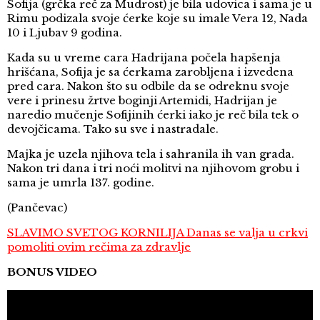
Sofija (grčka reč za Mudrost) je bila udovica i sama je u
Rimu podizala svoje ćerke koje su imale Vera 12, Nada
10 i Ljubav 9 godina.
Kada su u vreme cara Hadrijana počela hapšenja
hrišćana, Sofija je sa ćerkama zarobljena i izvedena
pred cara. Nakon što su odbile da se odreknu svoje
vere i prinesu žrtve boginji Artemidi, Hadrijan je
naredio mučenje Sofijinih ćerki iako je reč bila tek o
devojčicama. Tako su sve i nastradale.
Majka je uzela njihova tela i sahranila ih van grada.
Nakon tri dana i tri noći molitvi na njihovom grobu i
sama je umrla 137. godine.
(Pančevac)
SLAVIMO SVETOG KORNILIJA Danas se valja u crkvi
pomoliti ovim rečima za zdravlje
BONUS VIDEO