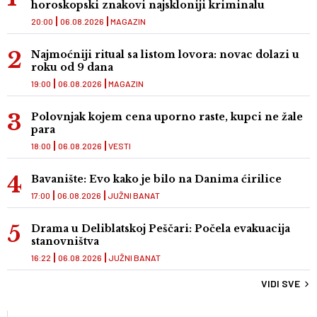
horoskopski znakovi najskloniji kriminalu
20:00
06.08.2026
MAGAZIN
Najmoćniji ritual sa listom lovora: novac dolazi u
roku od 9 dana
19:00
06.08.2026
MAGAZIN
Polovnjak kojem cena uporno raste, kupci ne žale
para
18:00
06.08.2026
VESTI
Bavanište: Evo kako je bilo na Danima ćirilice
17:00
06.08.2026
JUŽNI BANAT
Drama u Deliblatskoj Peščari: Počela evakuacija
stanovništva
16:22
06.08.2026
JUŽNI BANAT
VIDI SVE