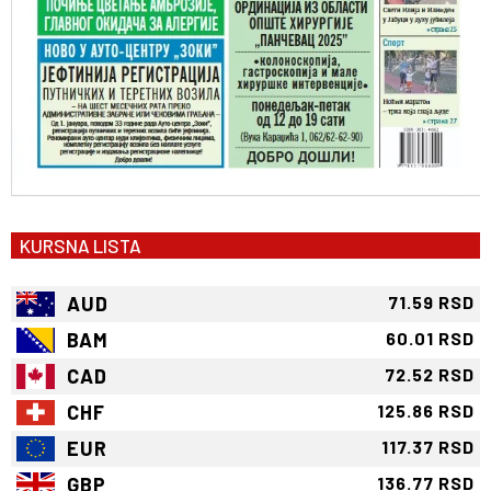
KURSNA LISTA
AUD
71.59 RSD
BAM
60.01 RSD
CAD
72.52 RSD
CHF
125.86 RSD
EUR
117.37 RSD
GBP
136.77 RSD