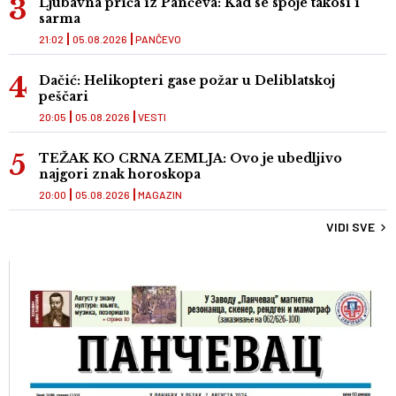
Ljubavna priča iz Pančeva: Kad se spoje takosi i
sarma
21:02
05.08.2026
PANČEVO
Dačić: Helikopteri gase požar u Deliblatskoj
peščari
20:05
05.08.2026
VESTI
TEŽAK KO CRNA ZEMLJA: Ovo je ubedljivo
najgori znak horoskopa
20:00
05.08.2026
MAGAZIN
VIDI SVE