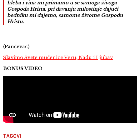
hleba i vina mi primamo u se samoga živoga
Gospoda Hrista, pri davanju milostinje dajući
bedniku mi dajemo, samome živome Gospodu
Hristu.
(Pančevac)
Slavimo Svete mučenice Veru, Nadu i Ljubav
BONUS VIDEO
TAGOVI