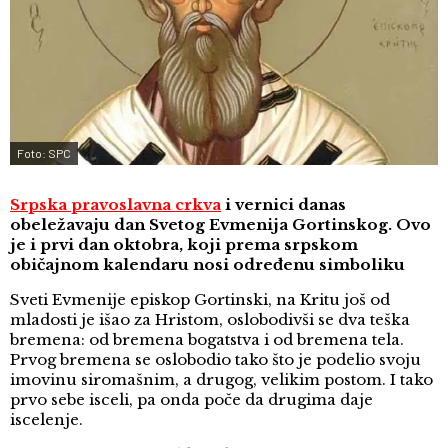
Foto: SPC
Srpska pravoslavna crkva
i vernici danas
obeležavaju dan Svetog Evmenija Gortinskog. Ovo
je i prvi dan oktobra, koji prema srpskom
običajnom kalendaru nosi određenu simboliku
Sveti Evmenije episkop Gortinski, na Kritu još od
mladosti je išao za Hristom, oslobodivši se dva teška
bremena: od bremena bogatstva i od bremena tela.
Prvog bremena se oslobodio tako što je podelio svoju
imovinu siromašnim, a drugog, velikim postom. I tako
prvo sebe isceli, pa onda poče da drugima daje
iscelenje.