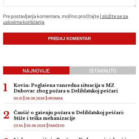
Pre postavljanja komentara, molimo pročitajte
i složite se sa
uslovima korišćenja
NAJNOVIJE
ISTAKNUTO
Kovin: Poglašena vanredna situacija u MZ
Dubovac zbog požara u Deliblatskoj peščari
00:01
06.08.2026
HRONIKA
Čaušić o gašenju požara u Deliblatskoj peščari:
Stiže i teška mehanizacije
23:54
05.08.2026
PANČEVO