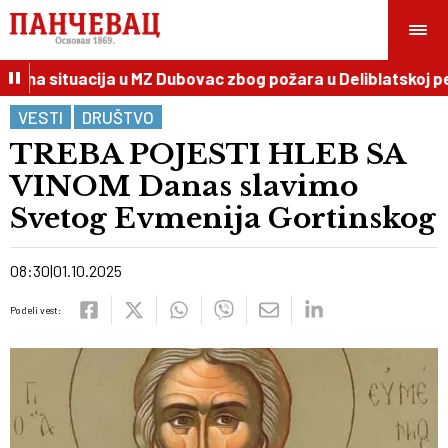
na situacija u MZ Dubovac zbog požara u Deliblatskoj peš
VESTI
DRUŠTVO
TREBA POJESTI HLEB SA
VINOM Danas slavimo
Svetog Evmenija Gortinskog
08:30
01.10.2025
Podeli vest: