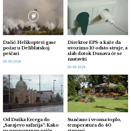
Dačić: Helikopteri gase
Direktor EPS-a kaže da
požar u Deliblatskoj
uvozimo 10 odsto struje, a
peščari
slab dotok Dunava će se
nastaviti
05.08.2026
05.08.2026
Od Duška Ercega do
Sunčano i veoma toplo,
„Sarajevo safarija“: Kako
temperatura do 40
su neproverene priče
stepeni