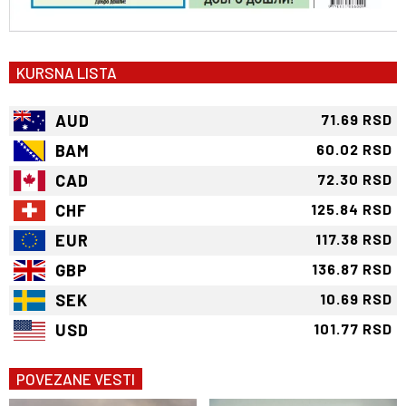
KURSNA LISTA
AUD
71.69 RSD
BAM
60.02 RSD
CAD
72.30 RSD
CHF
125.84 RSD
EUR
117.38 RSD
GBP
136.87 RSD
SEK
10.69 RSD
USD
101.77 RSD
POVEZANE VESTI