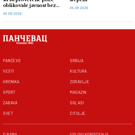
oblikovale javnost bez
05.08.2026
dokaza
05.08.2026
PANČEVO
SRBIJA
VESTI
KULTURA
HRONIKA
ZDRAVLJE
SPORT
MAGAZIN
ZABAVA
OGLASI
SVET
ČITULJE
O NAMA
USLOVI KORIŠĆENJA