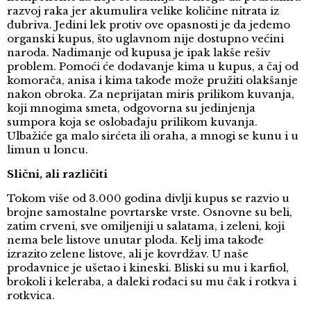
razvoj raka jer akumulira velike količine nitrata iz
đubriva. Jedini lek protiv ove opasnosti je da jedemo
organski kupus, što uglavnom nije dostupno većini
naroda. Nadimanje od kupusa je ipak lakše rešiv
problem. Pomoći će dodavanje kima u kupus, a čaj od
komorača, anisa i kima takođe može pružiti olakšanje
nakon obroka. Za neprijatan miris prilikom kuvanja,
koji mnogima smeta, odgovorna su jedinjenja
sumpora koja se oslobađaju prilikom kuvanja.
Ulbažiće ga malo sirćeta ili oraha, a mnogi se kunu i u
limun u loncu.
Slični, ali različiti
Tokom više od 3.000 godina divlji kupus se razvio u
brojne samostalne povrtarske vrste. Osnovne su beli,
zatim crveni, sve omiljeniji u salatama, i zeleni, koji
nema bele listove unutar ploda. Kelj ima takođe
izrazito zelene listove, ali je kovrdžav. U naše
prodavnice je ušetao i kineski. Bliski su mu i karfiol,
brokoli i keleraba, a daleki rođaci su mu čak i rotkva i
rotkvica.