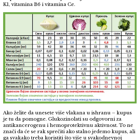
K1, vitamina B6 i vitamina Ce.
Ako želite da unesete više vlakana u ishranu – kupus
je tu da pomogne. Glukozinolati su odgovorni za
antikancerogenu i hemoprotektivnu aktivnost. To ne
znači da će se rak sprečiti ako stalno jedemo kupus, ali
ga svakako treba koristiti što više u svakodnevnoj