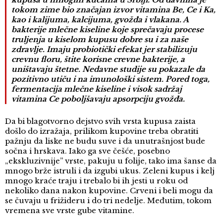
tokom zime bio značajan izvor vitamina Be, Ce i Ka,
kao i kalijuma, kalcijuma, gvožđa i vlakana. A
bakterije mlečne kiseline koje sprečavaju procese
truljenja u kiselom kupusu dobre su i za naše
zdravlje. Imaju probiotički efekat jer stabilizuju
crevnu floru, štite korisne crevne bakterije, a
uništavaju štetne. Nedavne studije su pokazale da
pozitivno utiču i na imunološki sistem. Pored toga,
fermentacija mlečne kiseline i visok sadržaj
vitamina Ce poboljšavaju apsorpciju gvožđa.
Da bi blagotvorno dejstvo svih vrsta kupusa zaista
došlo do izražaja, prilikom kupovine treba obratiti
pažnju da liske ne budu suve i da unutrašnjost bude
sočna i hrskava. Iako ga sve češće, posebno
„ekskluzivnije” vrste, pakuju u folije, tako ima šanse da
mnogo brže istruli i da izgubi ukus. Zeleni kupus i kelj
mnogo kraće traju i trebalo bi ih jesti u roku od
nekoliko dana nakon kupovine. Crveni i beli mogu da
se čuvaju u frižideru i do tri nedelje. Međutim, tokom
vremena sve vrste gube vitamine.