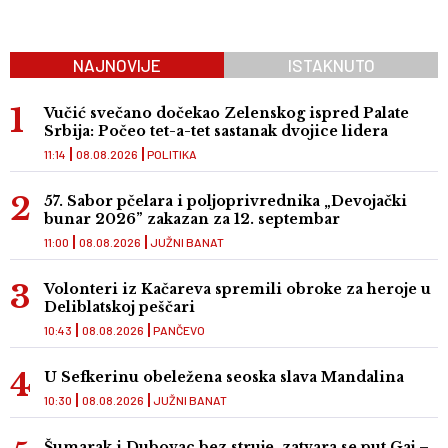
NAJNOVIJE
ISTAKNUTO
Vučić svečano dočekao Zelenskog ispred Palate
Srbija: Počeo tet-a-tet sastanak dvojice lidera
11:14
08.08.2026
POLITIKA
57. Sabor pčelara i poljoprivrednika „Devojački
bunar 2026” zakazan za 12. septembar
11:00
08.08.2026
JUŽNI BANAT
Volonteri iz Kačareva spremili obroke za heroje u
Deliblatskoj peščari
10:43
08.08.2026
PANČEVO
U Sefkerinu obeležena seoska slava Mandalina
10:30
08.08.2026
JUŽNI BANAT
Šumarak i Dubovac bez struje, zatvara se put Gaj –