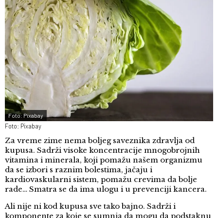
Foto: Pixabay
Foto: Pixabay
Za vreme zime nema boljeg saveznika zdravlja od
kupusa. Sadrži visoke koncentracije mnogobrojnih
vitamina i minerala, koji pomažu našem organizmu
da se izbori s raznim bolestima, jačaju i
kardiovaskularni sistem, pomažu crevima da bolje
rade… Smatra se da ima ulogu i u prevenciji kancera.
Ali nije ni kod kupusa sve tako bajno. Sadrži i
komponente za koje se sumnja da mogu da podstaknu