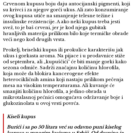
Crvenom kupusu boju daju antocijanski pigmenti, koji
su krivci i za njegov gorči ukus. Ali zato konzumiranje
ovog kupusa utiče na smanjenje telesne težine i
insulinske rezistencije. A ako neki kupus treba jesti
svež, to je baš crveni, jer je kod njega gubitak
hranljivih materija prilikom bilo koje termičke obrade
veći nego kod drugih vrsta.
Prokelj, briselski kupus ili prokulice karakterišu jak
ukus i gorkasta aroma. Na pijace i u prodavnice stiže
od septembra, ali „kupuščići” će biti manje gorki kako
sezona odmiče. Sadrži značajnu količinu hlorofila,
koja može da blokira kancerogene efekte
heterocikličnih amina koji nastaju prilikom pečenja
mesa na visokim temperaturama. Ali kuvanje će
smanjiti količinu hlorofila, a jedino obrada u
mikrotalasnoj pećnici omogućava održavanje boje i
glukozinolata u ovoj vrsti povrća.
Kiseli kupus
Burići i sa po 50 litara već su odavno puni kiselog
kupusa u mnogim kućama u Srbiji. Od davnina je