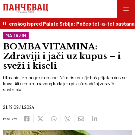
enskog ispred Palate Srbija: Počeo tet-a-tet sastanak dv
MAGAZIN
BOMBA VITAMINA:
Zdraviji i jači uz kupus – i
sveži i kiseli
Othranio je mnoge siromahe. Ni miris mu nije baš prijatan dok se
kuva. Ali nema mu ravnog kada je u pitanju sadržaj zdravih
sastojaka.
21:19
09.11.2024
Podeli vest: