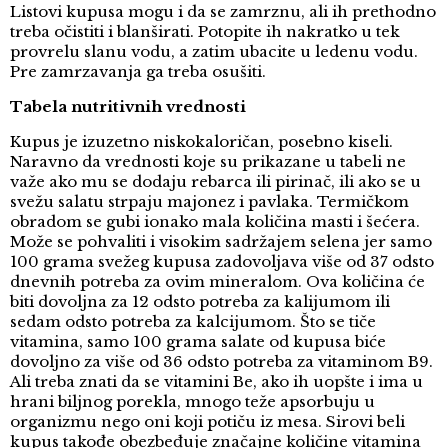
Listovi kupusa mogu i da se zamrznu, ali ih prethodno
treba očistiti i blanširati. Potopite ih nakratko u tek
provrelu slanu vodu, a zatim ubacite u ledenu vodu.
Pre zamrzavanja ga treba osušiti.
Tabela nutritivnih vrednosti
Kupus je izuzetno niskokaloričan, posebno kiseli.
Naravno da vrednosti koje su prikazane u tabeli ne
važe ako mu se dodaju rebarca ili pirinač, ili ako se u
svežu salatu strpaju majonez i pavlaka. Termičkom
obradom se gubi ionako mala količina masti i šećera.
Može se pohvaliti i visokim sadržajem selena jer samo
100 grama svežeg kupusa zadovoljava više od 37 odsto
dnevnih potreba za ovim mineralom. Ova količina će
biti dovoljna za 12 odsto potreba za kalijumom ili
sedam odsto potreba za kalcijumom. Što se tiče
vitamina, samo 100 grama salate od kupusa biće
dovoljno za više od 36 odsto potreba za vitaminom B9.
Ali treba znati da se vitamini Be, ako ih uopšte i ima u
hrani biljnog porekla, mnogo teže apsorbuju u
organizmu nego oni koji potiču iz mesa. Sirovi beli
kupus takođe obezbeđuje značajne količine vitamina