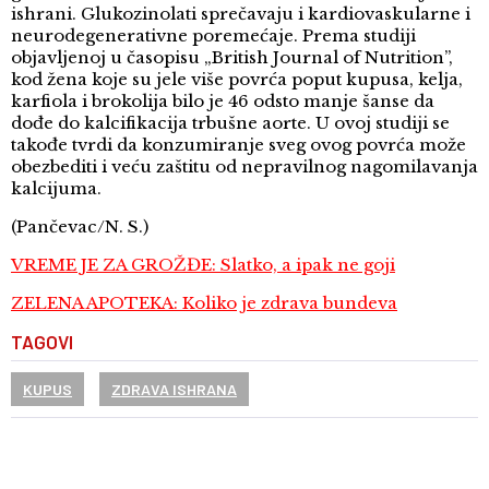
ishrani. Glukozinolati sprečavaju i kardiovaskularne i
neurodegenerativne poremećaje. Prema studiji
objavljenoj u časopisu „British Journal of Nutrition”,
kod žena koje su jele više povrća poput kupusa, kelja,
karfiola i brokolija bilo je 46 odsto manje šanse da
dođe do kalcifikacija trbušne aorte. U ovoj studiji se
takođe tvrdi da konzumiranje sveg ovog povrća može
obezbediti i veću zaštitu od nepravilnog nagomilavanja
kalcijuma.
(Pančevac/N. S.)
VREME JE ZA GROŽĐE: Slatko, a ipak ne goji
ZELENA APOTEKA: Koliko je zdrava bundeva
TAGOVI
KUPUS
ZDRAVA ISHRANA