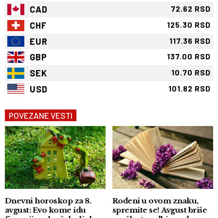
CAD
72.62 RSD
CHF
125.30 RSD
EUR
117.36 RSD
GBP
137.00 RSD
SEK
10.70 RSD
USD
101.82 RSD
POVEZANE VESTI
Dnevni horoskop za 8.
Rođeni u ovom znaku,
avgust: Evo kome idu
spremite se! Avgust briše