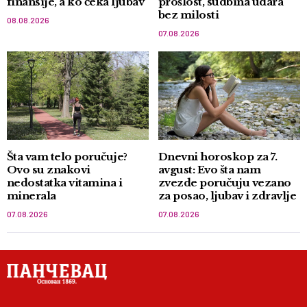
finansije, a ko čeka ljubav
prošlost, sudbina udara
bez milosti
08.08.2026
07.08.2026
Šta vam telo poručuje?
Dnevni horoskop za 7.
Ovo su znakovi
avgust: Evo šta nam
nedostatka vitamina i
zvezde poručuju vezano
minerala
za posao, ljubav i zdravlje
07.08.2026
07.08.2026