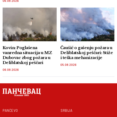
06.08.2026
Kovin: Poglašena
Čaušić o gašenju požara u
vanredna situacija u MZ
Deliblatskoj peščari: Stiže
Dubovac zbog požara u
i teška mehanizacije
Deliblatskoj peščari
05.08.2026
06.08.2026
PANČEVO
SRBIJA