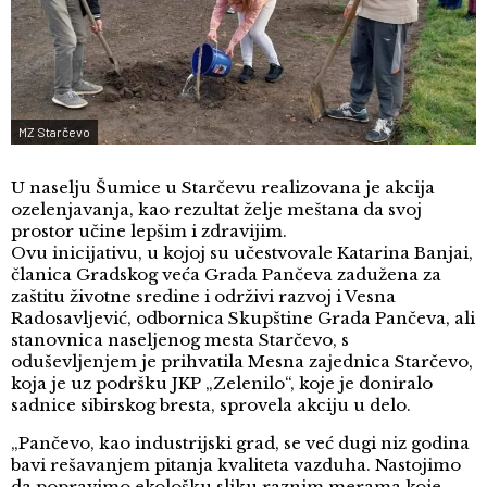
MZ Starčevo
U naselju Šumice u Starčevu realizovana je akcija
ozelenjavanja, kao rezultat želje meštana da svoj
prostor učine lepšim i zdravijim.
Ovu inicijativu, u kojoj su učestvovale Katarina Banjai,
članica Gradskog veća Grada Pančeva zadužena za
zaštitu životne sredine i održivi razvoj i Vesna
Radosavljević, odbornica Skupštine Grada Pančeva, ali
stanovnica naseljenog mesta Starčevo, s
oduševljenjem je prihvatila Mesna zajednica Starčevo,
koja je uz podršku JKP „Zelenilo“, koje je doniralo
sadnice sibirskog bresta, sprovela akciju u delo.
„Pančevo, kao industrijski grad, se već dugi niz godina
bavi rešavanjem pitanja kvaliteta vazduha. Nastojimo
da popravimo ekološku sliku raznim merama koje