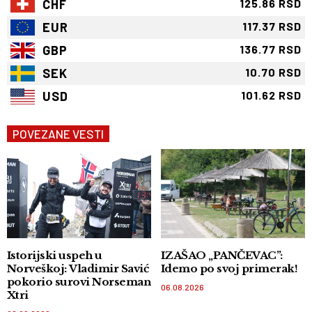
CHF
125.86 RSD
EUR
117.37 RSD
GBP
136.77 RSD
SEK
10.70 RSD
USD
101.62 RSD
POVEZANE VESTI
Istorijski uspeh u
IZAŠAO „PANČEVAC”:
Norveškoj: Vladimir Savić
Idemo po svoj primerak!
pokorio surovi Norseman
06.08.2026
Xtri