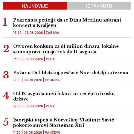
NAJNOVIJE
ISTAKNUTO
Pokrenuta peticija da se Dinu Merlinu zabrani
koncert u Kraljevu
13:30
06.08.2026
ZABAVA
Otvoren konkurs za 31 milion dinara, lokalne
samouprave imaju rok do 11. avgusta
13:00
06.08.2026
VESTI
Požar u Deliblatskoj peščari: Novi detalji sa terena
12:01
06.08.2026
HRONIKA
Od 17. avgusta novi lekovi na recept o trošku
države
12:00
06.08.2026
VESTI
Istorijski uspeh u Norveškoj: Vladimir Savić
pokorio surovi Norseman Xtri
11:30
06.08.2026
PANČEVO