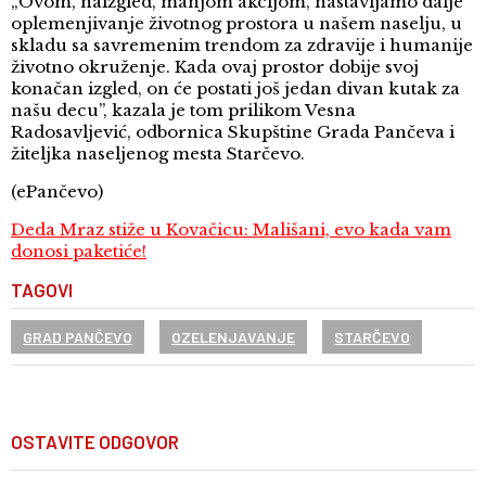
„Ovom, naizgled, manjom akcijom, nastavljamo dalje
oplemenjivanje životnog prostora u našem naselju, u
skladu sa savremenim trendom za zdravije i humanije
životno okruženje. Kada ovaj prostor dobije svoj
konačan izgled, on će postati još jedan divan kutak za
našu decu”, kazala je tom prilikom Vesna
Radosavljević, odbornica Skupštine Grada Pančeva i
žiteljka naseljenog mesta Starčevo.
(ePančevo)
Deda Mraz stiže u Kovačicu: Mališani, evo kada vam
donosi paketiće!
TAGOVI
GRAD PANČEVO
OZELENJAVANJE
STARČEVO
OSTAVITE ODGOVOR