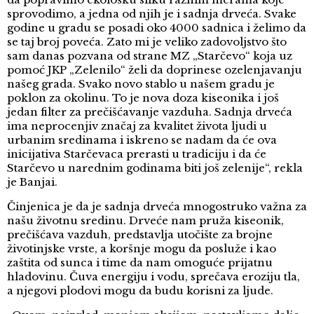
sprovodimo, a jedna od njih je i sadnja drveća. Svake
godine u gradu se posadi oko 4000 sadnica i želimo da
se taj broj poveća. Zato mi je veliko zadovoljstvo što
sam danas pozvana od strane MZ „Starčevo“ koja uz
pomoć JKP „Zelenilo“ želi da doprinese ozelenjavanju
našeg grada. Svako novo stablo u našem gradu je
poklon za okolinu. To je nova doza kiseonika i još
jedan filter za prečišćavanje vazduha. Sadnja drveća
ima neprocenjiv značaj za kvalitet života ljudi u
urbanim sredinama i iskreno se nadam da će ova
inicijativa Starčevaca prerasti u tradiciju i da će
Starčevo u narednim godinama biti još zelenije“, rekla
je Banjai.
Činjenica je da je sadnja drveća mnogostruko važna za
našu životnu sredinu. Drveće nam pruža kiseonik,
prečišćava vazduh, predstavlja utočište za brojne
životinjske vrste, a koršnje mogu da posluže i kao
zaštita od sunca i time da nam omoguće prijatnu
hladovinu. Čuva energiju i vodu, sprečava eroziju tla,
a njegovi plodovi mogu da budu korisni za ljude.