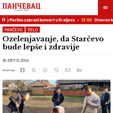
u Merlinu zabrani koncert u Kraljevu
13:00
Otvoren konk
PANČEVO
SELO
Ozelenjavanje, da Starčevo
bude lepše i zdravije
16:33
17.12.2024
Podeli vest: