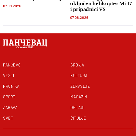
uključen helikopter Mi-17
07.08.2026
i pripadnici VS
07.08.2026
PANČEVO
SRBIJA
VESTI
KULTURA
HRONIKA
ZDRAVLJE
SPORT
MAGAZIN
ZABAVA
OGLASI
SVET
ČITULJE