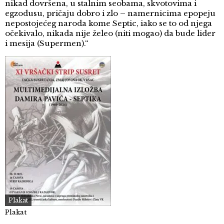
nikad dovršena, u stalnim seobama, skvotovima i
egzodusu, pričaju dobro i zlo – namernicima epopeju
nepostojećeg naroda kome Septic, iako se to od njega
očekivalo, nikada nije želeo (niti mogao) da bude lider
i mesija (Supermen).“
Plakat
Plakat