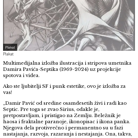
Plakat
Plakat
Multimedijalna izložba ilustracija i stripova umetnika
Damira Pavića-Septika (1969-2024) uz projekcije
spotova i videa.
Ako ste ljubitelji SF i punk estetike, ovo je izložba za
vas!
„Damir Pavić od sredine osamdesetih živi i radi kao
Septic. Pre toga se zvao Sirius, odakle je,
pretpostavljam, i pristigao na Zemlju. Beležnik je
haosa i fraktalne paranoje, ikonopisac i ikona panka.
Njegova dela protivrečno i permanentno su u fazi
nastajanja, razvoja, razaranja i nestajanja. Ona, takva,