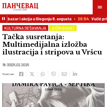
i bazar i akcija u Glogonju 8. avgusta
20:54
Vučić prir
KULTURNA DEŠAVANJA
JUŽNI BANAT
Tačka susretanja:
Multimedijalna izložba
ilustracija i stripova u Vršcu
18:30
25.02.2025
Podeli vest: