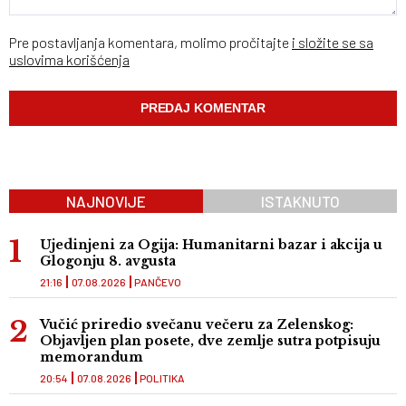
Pre postavljanja komentara, molimo pročitajte
i složite se sa
uslovima korišćenja
NAJNOVIJE
ISTAKNUTO
Ujedinjeni za Ogija: Humanitarni bazar i akcija u
Glogonju 8. avgusta
21:16
07.08.2026
PANČEVO
Vučić priredio svečanu večeru za Zelenskog:
Objavljen plan posete, dve zemlje sutra potpisuju
memorandum
20:54
07.08.2026
POLITIKA