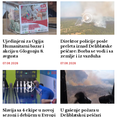
Ujedinjeni za Ogija:
Direktor policije posle
Humanitarni bazar i
preleta iznad Deliblatske
akcija u Glogonju 8.
peščare: Borba se vodi i sa
avgusta
zemlje i iz vazduha
07.08.2026
07.08.2026
Slavija sa 4 ekipe u novoj
U gašenje požara u
sezoni i debijem u Evropi
Deliblatskoj peščari