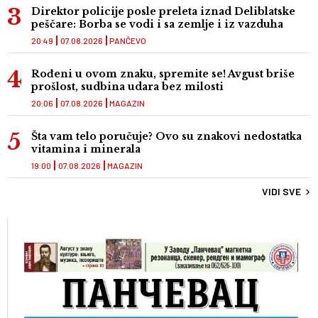
Direktor policije posle preleta iznad Deliblatske
peščare: Borba se vodi i sa zemlje i iz vazduha
20:49
07.08.2026
PANČEVO
Rođeni u ovom znaku, spremite se! Avgust briše
prošlost, sudbina udara bez milosti
20:06
07.08.2026
MAGAZIN
Šta vam telo poručuje? Ovo su znakovi nedostatka
vitamina i minerala
19:00
07.08.2026
MAGAZIN
VIDI SVE