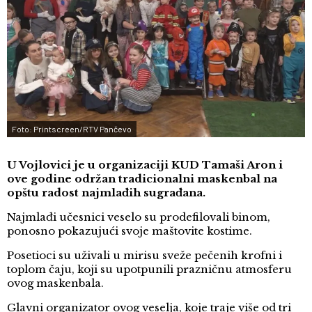
Foto: Printscreen/RTV Pančevo
U Vojlovici je u organizaciji KUD Tamaši Aron i
ove godine održan tradicionalni maskenbal na
opštu radost najmlađih sugrađana.
Najmlađi učesnici veselo su prodefilovali binom,
ponosno pokazujući svoje maštovite kostime.
Posetioci su uživali u mirisu sveže pečenih krofni i
toplom čaju, koji su upotpunili prazničnu atmosferu
ovog maskenbala.
Glavni organizator ovog veselja, koje traje više od tri