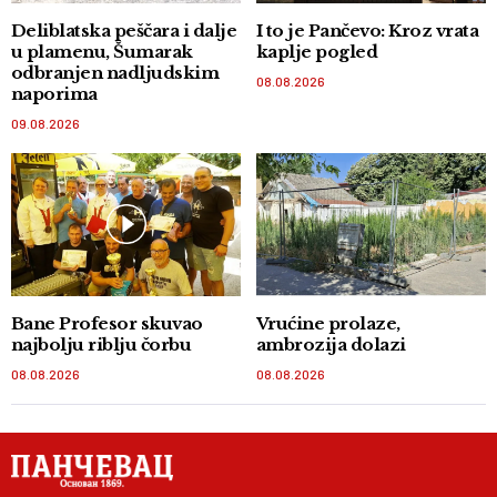
Deliblatska peščara i dalje
I to je Pančevo: Kroz vrata
u plamenu, Šumarak
kaplje pogled
odbranjen nadljudskim
08.08.2026
naporima
09.08.2026
Bane Profesor skuvao
Vrućine prolaze,
najbolju riblju čorbu
ambrozija dolazi
08.08.2026
08.08.2026