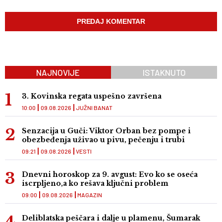
NAJNOVIJE
ISTAKNUTO
3. Kovinska regata uspešno završena
10:00
09.08.2026
JUŽNI BANAT
Senzacija u Guči: Viktor Orban bez pompe i
obezbeđenja uživao u pivu, pečenju i trubi
09:21
09.08.2026
VESTI
Dnevni horoskop za 9. avgust: Evo ko se oseća
iscrpljeno,a ko rešava ključni problem
09:00
09.08.2026
MAGAZIN
Deliblatska peščara i dalje u plamenu, Šumarak