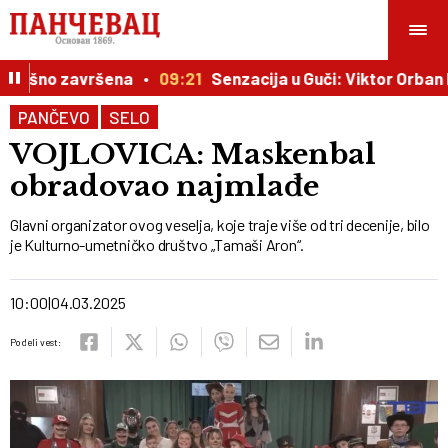
spešno završena
09:21
Senzacija u Guči: Viktor Orban be
PANČEVO
SELO
VOJLOVICA: Maskenbal
obradovao najmlađe
Glavni organizator ovog veselja, koje traje više od tri decenije, bilo
je Kulturno-umetničko društvo „Tamaši Aron“.
10:00
04.03.2025
Podeli vest: