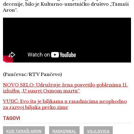
decenije, bilo je Kulturno-umetničko društvo „Tamaši
Aron“.
(Pančevac/RTV Pančevo)
NOVO SELO: Udruženje žena posvetilo goblenima 11.
izložbu „U susret Osmom martu“
VUJIĆ: Evo šta je biljkama u rasadnicima neophodno
za razvoj biljaka preko zime
TAGOVI
KUD TAMAŠI ARON
MASKENBAL
VOJLOVICA