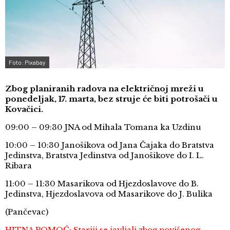
Foto: Pixabay
Zbog planiranih radova na električnoj mreži u
ponedeljak, 17. marta, bez struje će biti potrošači u
Kovačici.
09:00 – 09:30 JNA od Mihala Tomana ka Uzdinu
10:00 – 10:30 Janošikova od Jana Čajaka do Bratstva
Jedinstva, Bratstva Jedinstva od Janošikove do I. L.
Ribara
11:00 – 11:30 Masarikova od Hjezdoslavove do B.
Jedinstva, Hjezdoslavova od Masarikove do J. Bulika
(Pančevac)
HITNA POMOĆ: Stariji se javljali zbog povišenog