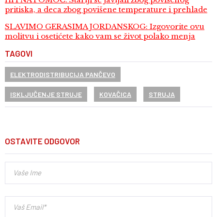
pritiska, a deca zbog povišene temperature i prehlade
SLAVIMO GERASIMA JORDANSKOG: Izgovorite ovu
molitvu i osetićete kako vam se život polako menja
TAGOVI
ELEKTRODISTRIBUCIJA PANČEVO
ISKLJUČENJE STRUJE
KOVAČICA
STRUJA
OSTAVITE ODGOVOR