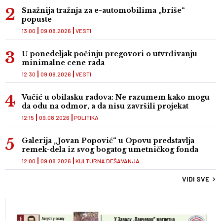
Snažnija tražnja za e-automobilima „briše“
popuste
13:00
09.08.2026
VESTI
U ponedeljak počinju pregovori o utvrđivanju
minimalne cene rada
12:30
09.08.2026
VESTI
Vučić u obilasku radova: Ne razumem kako mogu
da odu na odmor, a da nisu završili projekat
12:15
09.08.2026
POLITIKA
Galerija „Jovan Popović“ u Opovu predstavlja
remek-dela iz svog bogatog umetničkog fonda
12:00
09.08.2026
KULTURNA DEŠAVANJA
VIDI SVE