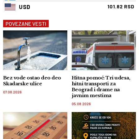
USD
101.82 RSD
POVEZANE VESTI
Bez vode ostao deo deo
Hitna pomoć: Tri udesa,
Skadarske ulice
hitni transporti za
Beograd i drame na
07.08.2026
javnim mestima
05.08.2026