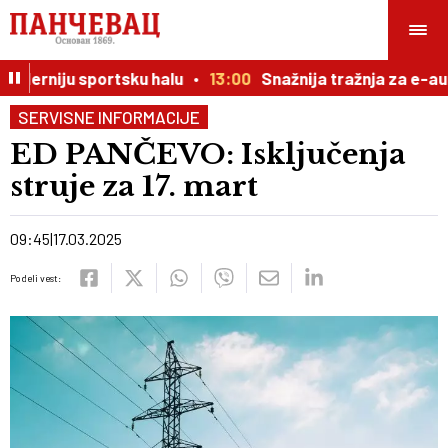
derniju sportsku halu
13:00
Snažnija tražnja za e-aut
SERVISNE INFORMACIJE
ED PANČEVO: Isključenja
struje za 17. mart
09:45
17.03.2025
Podeli vest: