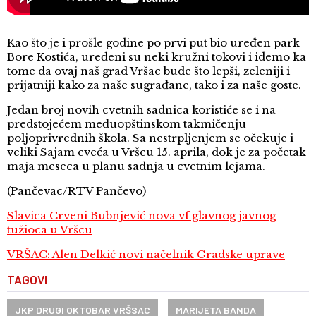
Kao što je i prošle godine po prvi put bio uređen park
Bore Kostića, uređeni su neki kružni tokovi i idemo ka
tome da ovaj naš grad Vršac bude što lepši, zeleniji i
prijatniji kako za naše sugrađane, tako i za naše goste.
Jedan broj novih cvetnih sadnica koristiće se i na
predstojećem međuopštinskom takmičenju
poljoprivrednih škola. Sa nestrpljenjem se očekuje i
veliki Sajam cveća u Vršcu 15. aprila, dok je za početak
maja meseca u planu sadnja u cvetnim lejama.
(Pančevac/RTV Pančevo)
Slavica Crveni Bubnjević nova vf glavnog javnog
tužioca u Vršcu
VRŠAC: Alen Delkić novi načelnik Gradske uprave
TAGOVI
JKP DRUGI OKTOBAR VRŠSAC
MARIJETA BANDA