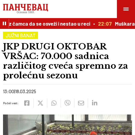
iz čamca da se osveži i nestao u reci
22:07
Muškarac p
JUŽNI BANAT
JKP DRUGI OKTOBAR
VRŠAC: 70.000 sadnica
različitog cveća spremno za
prolećnu sezonu
13:00
18.03.2025
Podeli vest: