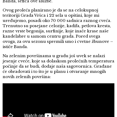
Banda, šefica ove službe.
Ovog proleća planirano je da se na celokupnoj
teritoriji Grada Vršca i 22 sela u opštini, koje mi
uređujemo, posadi oko 70 000 sadnica raznog cveća.
Trenutno su posejane celozije, kadifa, petlova kresta,
razne vrste begonija, surfinije, koje inače krase naše
kandelabre u samom centru grada. Pored svega
ovoga, za ovu sezonu spremili smo i cvetne žbunove –
ističe Banda.
Na zelenim površinama u gradu još uvek se nalazi
jesenje cveće, koje sa dolaskom prolećnih temperatura
počinje da se budi, dodaje naša sagovornica. Građane
će obradovati i to što je u planu i otvaranje mnogih
novih zelenih površina: