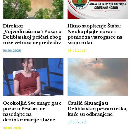
Direktor
Hitno saopštenje Štaba:
„Vojvodinašuma“: Požar u
Ne skupljajte novac i
Deliblatskoj peščari zbog
pomoć za vatrogasce na
ruže vetrova nepredvidiv
svoju ruku
08.08.2026
08.08.2026
Ocokoljić: Sve snage gase
Čaušić: Situacija u
požar u Peščari, ne
Deliblatskoj peščari teška,
nasedajte na
kuće su odbranjene
dezinformacije i lažne
08.08.2026
akcije
08.08.2026