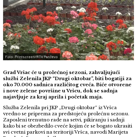
Foto: Printscreen/RTV Pančevo
Grad Vršac će u prolećnoj sezoni, zahvaljujući
službi Zelenila JKP “Drugi oktobar”, biti bogatiji za
oko 70.000 sadnica različitog cveća. Biće otvorene
i nove zelene površine u Vršcu, dok se sadnja
najavljuje za kraj aprila i početak maja.
Služba Zelenila pri JKP „Drugi oktobar“ iz Vršca
vredno se priprema za predstojeću prolećnu sezonu.
Zaposleni trenutno rade na setvi, pikiranju i sadnji
kako bi se obezbedilo cveće kojim će se bogato ukrasiti
svi cvetni parkovi na teritoriji Vršca, navodi Marijeta