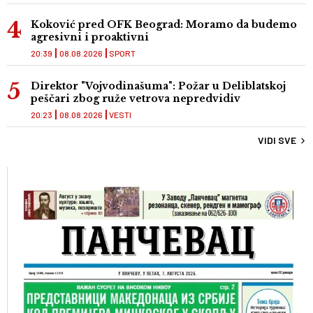
Koković pred OFK Beograd: Moramo da budemo
agresivni i proaktivni
20:39
08.08.2026
SPORT
Direktor "Vojvodinašuma": Požar u Deliblatskoj
peščari zbog ruže vetrova nepredvidiv
20:23
08.08.2026
VESTI
VIDI SVE