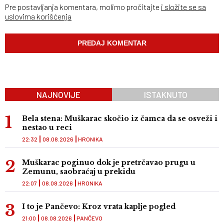
Pre postavljanja komentara, molimo pročitajte
i složite se sa
uslovima korišćenja
NAJNOVIJE
ISTAKNUTO
Bela stena: Muškarac skočio iz čamca da se osveži i
nestao u reci
22:32
08.08.2026
HRONIKA
Muškarac poginuo dok je pretrčavao prugu u
Zemunu, saobraćaj u prekidu
22:07
08.08.2026
HRONIKA
I to je Pančevo: Kroz vrata kaplje pogled
21:00
08.08.2026
PANČEVO