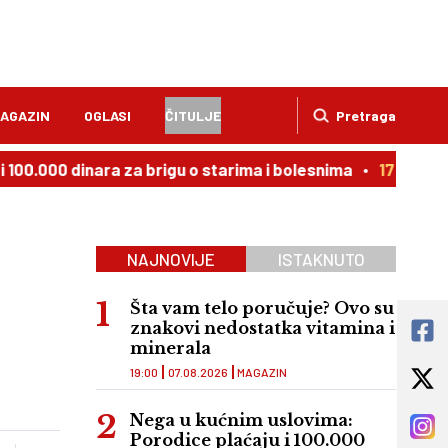
AGAZIN
OGLASI
ČITULJE
Pretraga
 dinara za brigu o starima i bolesnima
17:31
Gornji grad
NAJNOVIJE
ISTAKNUTO
Šta vam telo poručuje? Ovo su
znakovi nedostatka vitamina i
minerala
19:00
07.08.2026
MAGAZIN
Nega u kućnim uslovima:
Porodice plaćaju i 100.000