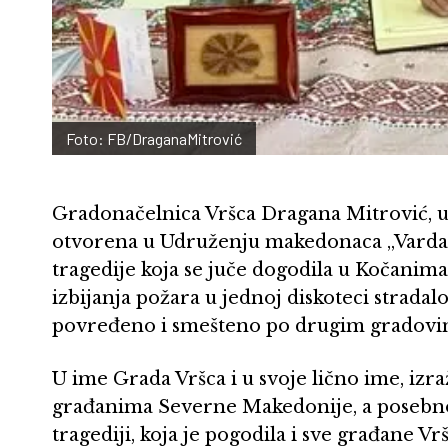
Foto: FB/DraganaMitrović
Gradonačelnica Vršca Dragana Mitrović, upi
otvorena u Udruženju makedonaca „Vard
tragedije koja se juče dogodila u Kočanim
izbijanja požara u jednoj diskoteci stradalo
povređeno i smešteno po drugim gradovim
U ime Grada Vršca i u svoje lično ime, izr
građanima Severne Makedonije, a posebno
tragediji, koja je pogodila i sve građane Vrš