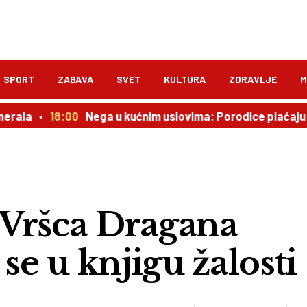
SPORT
ZABAVA
SVET
KULTURA
ZDRAVLJE
M
18:00
Nega u kućnim uslovima: Porodice plaćaju i 100.000
 Vršca Dragana
se u knjigu žalosti