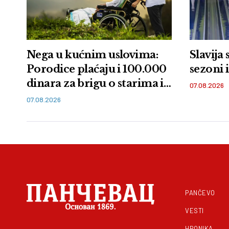
Nega u kućnim uslovima:
Slavija 
Porodice plaćaju i 100.000
sezoni 
dinara za brigu o starima i
07.08.2026
bolesnima
07.08.2026
PANČEVO
VESTI
HRONIKA