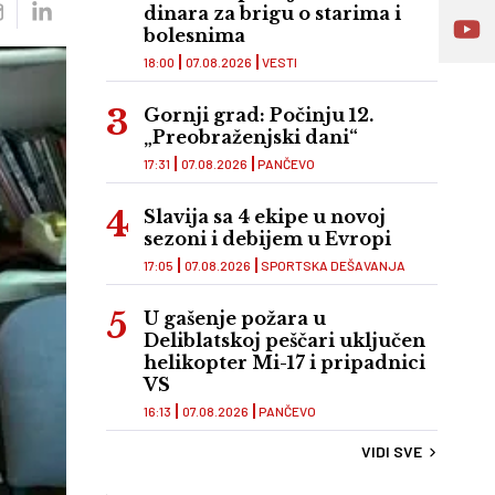
dinara za brigu o starima i
bolesnima
18:00
07.08.2026
VESTI
Gornji grad: Počinju 12.
„Preobraženjski dani“
17:31
07.08.2026
PANČEVO
Slavija sa 4 ekipe u novoj
sezoni i debijem u Evropi
17:05
07.08.2026
SPORTSKA DEŠAVANJA
U gašenje požara u
Deliblatskoj peščari uključen
helikopter Mi-17 i pripadnici
VS
16:13
07.08.2026
PANČEVO
VIDI SVE