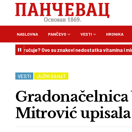
NASLOVNA
PANČEVO
VESTI
HRONIKA
poručuje? Ovo su znakovi nedostatka vitamina i minerala
VESTI
JUŽNI BANAT
Gradonačelnica
Mitrović upisala 