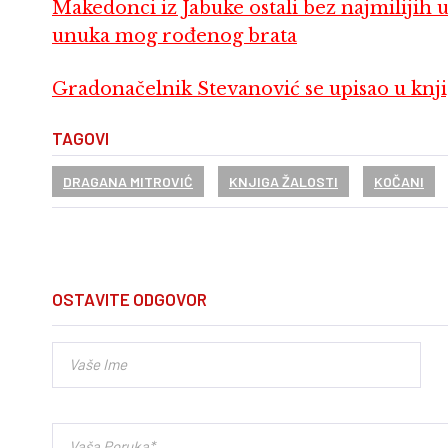
Makedonci iz Jabuke ostali bez najmilijih u
unuka mog rođenog brata
Gradonačelnik Stevanović se upisao u knji
TAGOVI
DRAGANA MITROVIĆ
KNJIGA ŽALOSTI
KOČANI
OSTAVITE ODGOVOR