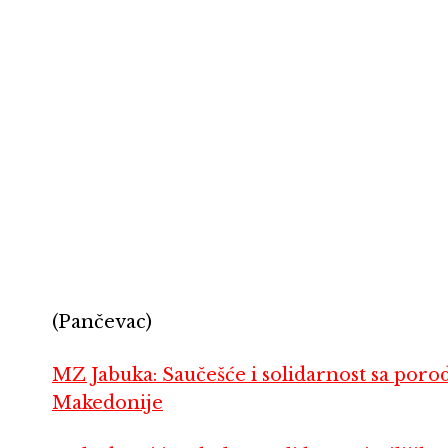
(Pančevac)
MZ Jabuka: Saučešće i solidarnost sa poro
Makedonije