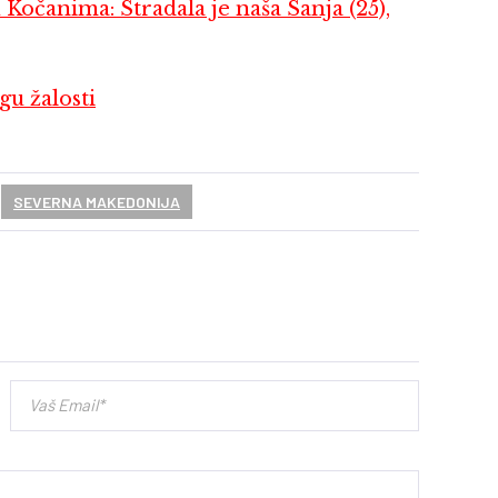
 Kočanima: Stradala je naša Sanja (25),
gu žalosti
SEVERNA MAKEDONIJA