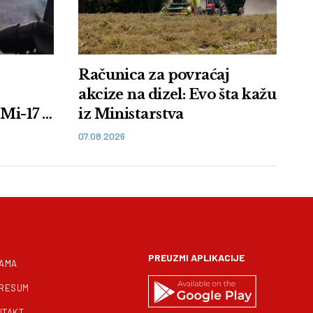
Računica za povraćaj
akcize na dizel: Evo šta kažu
Mi-17 i
iz Ministarstva
07.08.2026
PREUZMI APLIKACIJE
NAMA
PRESUM
NTAKT