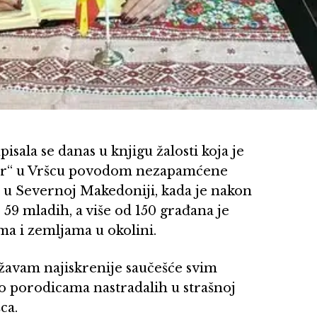
sala se danas u knjigu žalosti koja je
ar“ u Vršcu povodom nezapamćene
a u Severnoj Makedoniji, kada je nakon
 59 mladih, a više od 150 građana je
a i zemljama u okolini.
ažavam najiskrenije saučešće svim
 porodicama nastradalih u strašnoj
ca.