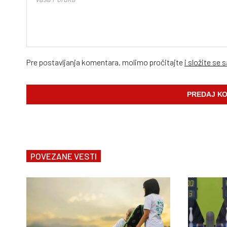
Pre postavljanja komentara, molimo pročitajte
i složite se 
POVEZANE VESTI