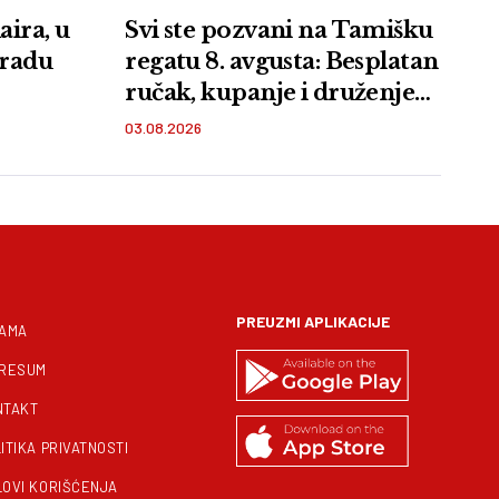
aira, u
Svi ste pozvani na Tamišku
gradu
regatu 8. avgusta: Besplatan
ručak, kupanje i druženje
na plaži Vir u Orlovatu
03.08.2026
PREUZMI APLIKACIJE
NAMA
PRESUM
NTAKT
ITIKA PRIVATNOSTI
LOVI KORIŠĆENJA