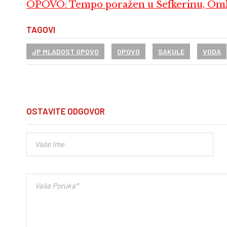
OPOVO: Tempo poražen u Sefkerinu, Omla
TAGOVI
JP MLADOST OPOVO
OPOVO
SAKULE
VODA
OSTAVITE ODGOVOR