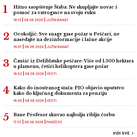
Hitno saopštenje Štaba: Ne skupljajte novac i
pomoć za vatrogasce na svoju ruku
19:13
08.08.2026
JUŽNI BANAT
Ocokoljić: Sve snage gase požar u Peščari, ne
nasedajte na dezinformacije i lažne akcije
19:07
08.08.2026
JUŽNI BANAT
Čaušić iz Deliblatske peščare: Više od 1.500 hektara
u plamenu, četiri helikoptera gase požar
18:52
08.08.2026
VESTI
Kako do inostranog staža: PIO objavio uputstvo
kako do ključnog dokumenta za penziju
18:00
08.08.2026
VESTI
Bane Profesor skuvao najbolju riblju čorbu
17:57
08.08.2026
PANČEVO
VIDI SVE