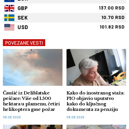
GBP
137.00 RSD
SEK
10.70 RSD
USD
101.82 RSD
POVEZANE VESTI
Čaušić iz Deliblatske
Kako do inostranog staža:
peščare: Više od 1.500
PIO objavio uputstvo
hektara u plamenu, četiri
kako do ključnog
helikoptera gase požar
dokumenta za penziju
08.08.2026
08.08.2026