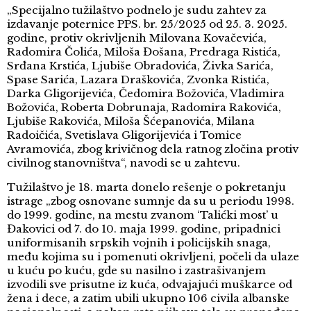
„Specijalno tužilaštvo podnelo je sudu zahtev za
izdavanje poternice PPS. br. 25/2025 od 25. 3. 2025.
godine, protiv okrivljenih Milovana Kovačevića,
Radomira Čolića, Miloša Đošana, Predraga Ristića,
Srđana Krstića, Ljubiše Obradovića, Živka Sarića,
Spase Sarića, Lazara Draškovića, Zvonka Ristića,
Darka Gligorijevića, Čedomira Božovića, Vladimira
Božovića, Roberta Dobrunaja, Radomira Rakovića,
Ljubiše Rakovića, Miloša Šćepanovića, Milana
Radoičića, Svetislava Gligorijevića i Tomice
Avramovića, zbog krivičnog dela ratnog zločina protiv
civilnog stanovništva“, navodi se u zahtevu.
Tužilaštvo je 18. marta donelo rešenje o pokretanju
istrage „zbog osnovane sumnje da su u periodu 1998.
do 1999. godine, na mestu zvanom ‘Talićki most’ u
Đakovici od 7. do 10. maja 1999. godine, pripadnici
uniformisanih srpskih vojnih i policijskih snaga,
među kojima su i pomenuti okrivljeni, počeli da ulaze
u kuću po kuću, gde su nasilno i zastrašivanjem
izvodili sve prisutne iz kuća, odvajajući muškarce od
žena i dece, a zatim ubili ukupno 106 civila albanske