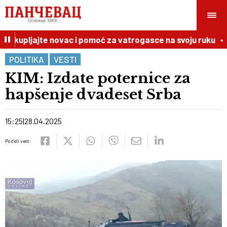
skupljajte novac i pomoć za vatrogasce na svoju ruku
1
POLITIKA
VESTI
KIM: Izdate poternice za
hapšenje dvadeset Srba
15:25
28.04.2025
Podeli vest: