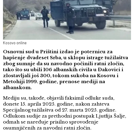
Kosovo online
Osnovni sud u Prištini izdao je poternicu za
hapšenje dvadeset Srba, u sklopu istrage tužilaštva
zbog sumnje da su navodno počinili ratni zločin,
tako što su ubili 106 albanskih civila u Đakovici i
zlostavljali još 300, tokom sukoba na Kosovu i
Metohiji 1999. godine, prenose mediji na
albanskom.
Mediju su, takođe, objavili faksimil odluke suda,
donete 15. aprila 2025. godine, nakon zahteva
Specijalnog tužilaštva od 27. marta 2025. godine.
Odlukom sudije za prethodni postupak Ljutfija Šalje,
odmah se naređuje prisilno sprovođenje
osumnjičenih za navodni ratni zločin.