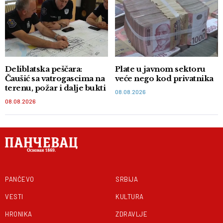
Deliblatska peščara:
Plate u javnom sektoru
Čaušić sa vatrogascima na
veće nego kod privatnika
terenu, požar i dalje bukti
08.08.2026
08.08.2026
PANČEVO
SRBIJA
VESTI
KULTURA
HRONIKA
ZDRAVLJE