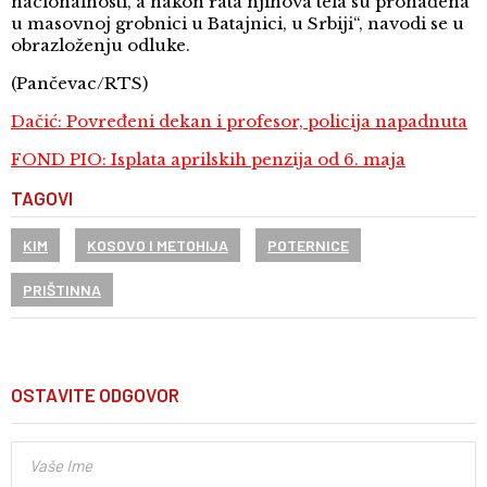
nacionalnosti, a nakon rata njihova tela su pronađena
u masovnoj grobnici u Batajnici, u Srbiji“, navodi se u
obrazloženju odluke.
(Pančevac/RTS)
Dačić: Povređeni dekan i profesor, policija napadnuta
FOND PIO: Isplata aprilskih penzija od 6. maja
TAGOVI
KIM
KOSOVO I METOHIJA
POTERNICE
PRIŠTINNA
OSTAVITE ODGOVOR