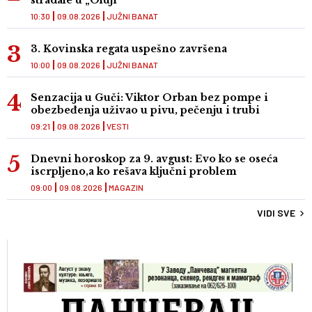
stradale u „Oluji“
10:30
09.08.2026
JUŽNI BANAT
3. Kovinska regata uspešno završena
10:00
09.08.2026
JUŽNI BANAT
Senzacija u Guči: Viktor Orban bez pompe i
obezbeđenja uživao u pivu, pečenju i trubi
09:21
09.08.2026
VESTI
Dnevni horoskop za 9. avgust: Evo ko se oseća
iscrpljeno,a ko rešava ključni problem
09:00
09.08.2026
MAGAZIN
VIDI SVE