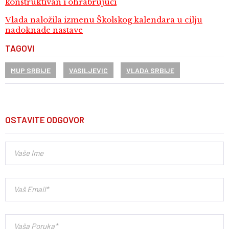
konstruktivan i ohrabrujući
Vlada naložila izmenu Školskog kalendara u cilju
nadoknade nastave
TAGOVI
MUP SRBIJE
VASILJEVIC
VLADA SRBIJE
OSTAVITE ODGOVOR