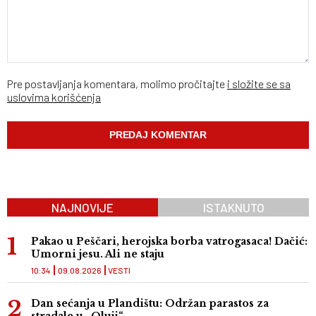
Pre postavljanja komentara, molimo pročitajte
i složite se sa
uslovima korišćenja
NAJNOVIJE
ISTAKNUTO
Pakao u Peščari, herojska borba vatrogasaca! Dačić:
Umorni jesu. Ali ne staju
10:34
09.08.2026
VESTI
Dan sećanja u Plandištu: Održan parastos za