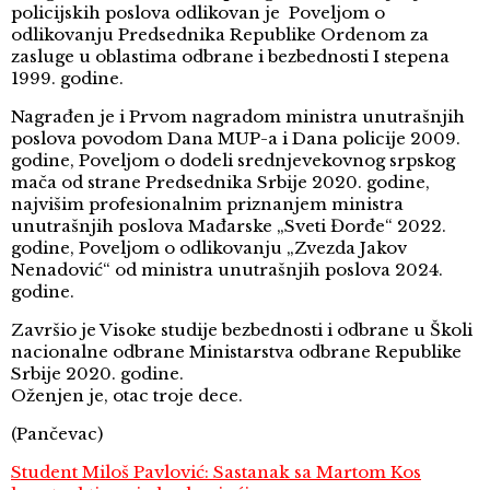
policijskih poslova odlikovan je Poveljom o
odlikovanju Predsednika Republike Ordenom za
zasluge u oblastima odbrane i bezbednosti I stepena
1999. godine.
Nagrađen je i Prvom nagradom ministra unutrašnjih
poslova povodom Dana MUP-a i Dana policije 2009.
godine, Poveljom o dodeli srednjevekovnog srpskog
mača od strane Predsednika Srbije 2020. godine,
najvišim profesionalnim priznanjem ministra
unutrašnjih poslova Mađarske „Sveti Đorđe“ 2022.
godine, Poveljom o odlikovanju „Zvezda Jakov
Nenadović“ od ministra unutrašnjih poslova 2024.
godine.
Završio je Visoke studije bezbednosti i odbrane u Školi
nacionalne odbrane Ministarstva odbrane Republike
Srbije 2020. godine.
Oženjen je, otac troje dece.
(Pančevac)
Student Miloš Pavlović: Sastanak sa Martom Kos