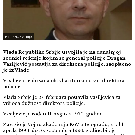
Foto: MUP Srbije
Vlada Republike Srbije usvojila je na današnjoj
sednici rešenje kojim se general policije Dragan
Vasiljević postavlja za direktora policije, saopšteno
je iz Vlade.
Vasiljević je do sada obavljao funkciju v.d. direktora
policije.
Vlada Srbije je 27. februara postavila Vasiljevića za
vršioca dužnosti direktora policije.
Vasiljević je rođen 11. avgusta 1970. godine.
Završio je Vojnu akademiju KoV u Beogradu, a od 1.
aprila 1993. do 16. septembra 1994. godine bio je