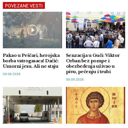
POVEZANE VESTI
Pakao u Peščari, herojska
Senzacija u Guči: Viktor
borba vatrogasaca! Dačić:
Orban bez pompe i
Umorni jesu. Ali ne staju
obezbeđenja uživao u
pivu, pečenju i trubi
09.08.2026
09.08.2026