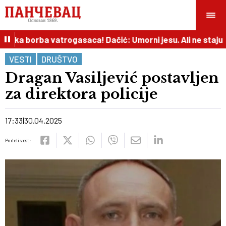
ska borba vatrogasaca! Dačić: Umorni jesu. Ali ne staju
VESTI
DRUŠTVO
Dragan Vasiljević postavljen
za direktora policije
17:33
30.04.2025
Podeli vest: