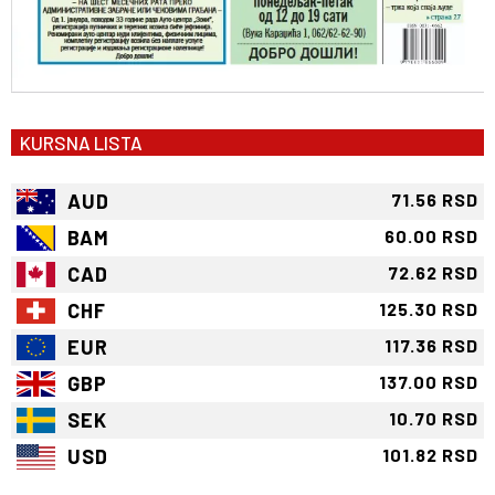
KURSNA LISTA
AUD
71.56 RSD
BAM
60.00 RSD
CAD
72.62 RSD
CHF
125.30 RSD
EUR
117.36 RSD
GBP
137.00 RSD
SEK
10.70 RSD
USD
101.82 RSD