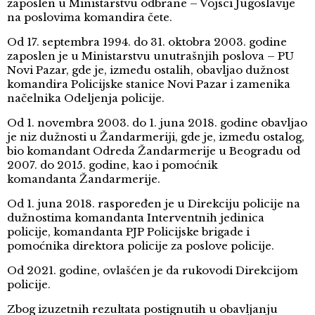
zaposlen u Ministarstvu odbrane – Vojsci Jugoslavije
na poslovima komandira čete.
Od 17. septembra 1994. do 31. oktobra 2003. godine
zaposlen je u Ministarstvu unutrašnjih poslova – PU
Novi Pazar, gde je, između ostalih, obavljao dužnost
komandira Policijske stanice Novi Pazar i zamenika
načelnika Odeljenja policije.
Od 1. novembra 2003. do 1. juna 2018. godine obavljao
je niz dužnosti u Žandarmeriji, gde je, između ostalog,
bio komandant Odreda Žandarmerije u Beogradu od
2007. do 2015. godine, kao i pomoćnik
komandanta Žandarmerije.
Od 1. juna 2018. raspoređen je u Direkciju policije na
dužnostima komandanta Interventnih jedinica
policije, komandanta PJP Policijske brigade i
pomoćnika direktora policije za poslove policije.
Od 2021. godine, ovlašćen je da rukovodi Direkcijom
policije.
Zbog izuzetnih rezultata postignutih u obavljanju