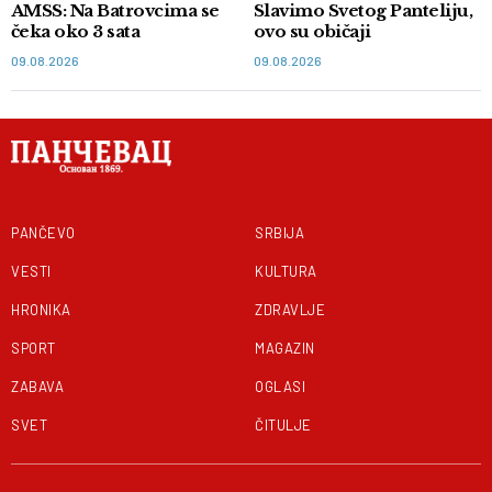
AMSS: Na Batrovcima se
Slavimo Svetog Panteliju,
čeka oko 3 sata
ovo su običaji
09.08.2026
09.08.2026
PANČEVO
SRBIJA
VESTI
KULTURA
HRONIKA
ZDRAVLJE
SPORT
MAGAZIN
ZABAVA
OGLASI
SVET
ČITULJE